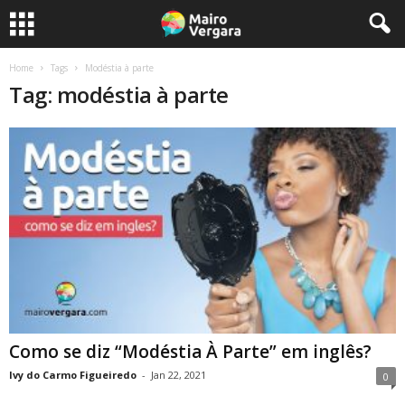
Home
Tags
Modéstia à parte
Tag: modéstia à parte
Como se diz “Modéstia À Parte” em inglês?
Ivy do Carmo Figueiredo
-
Jan 22, 2021
0