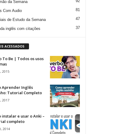
92
mão da Semana
81
s Com Audio
47
iais de Estudo da Semana
37
da inglês com citações
IS ACESSADOS
 To Be | Todos os usos
rmas
, 2015
 Aprender Inglês
ho: Tutorial Completo
, 2017
instalar e usar o Anki –
rial completo
, 2014