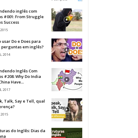
ndendo inglês com
os #001: From Struggle
s Success
 2015
 usar Do e Does para
r perguntas em inglês?
, 2014
ndendo Inglês Com
s #208: Why Do India
hina Have...
, 2017
, Talk, Say e Tell, qual
ferença?
 2015
turas do Inglês: Dias da
ana