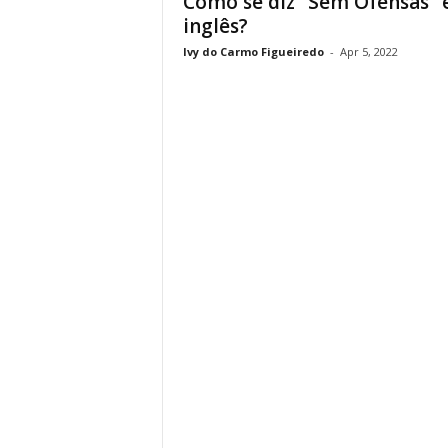
Como se diz “Sem Ofensas”
inglês?
Ivy do Carmo Figueiredo
-
Apr 5, 2022