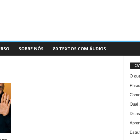
URSO
SOBRE NÓS
80 TEXTOS COM ÁUDIOS
CA
O que
Phras
Como 
Qual 
Dicas
Apren
Estru