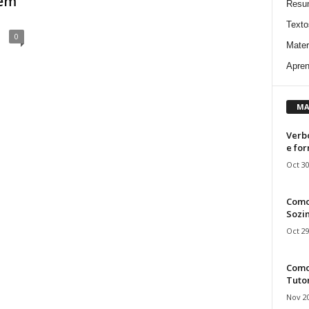
 em
Resu
Texto
0
Mater
Apren
MA
Verbo
e fo
Oct 30
Como
Sozin
Oct 29
Como 
Tuto
Nov 20