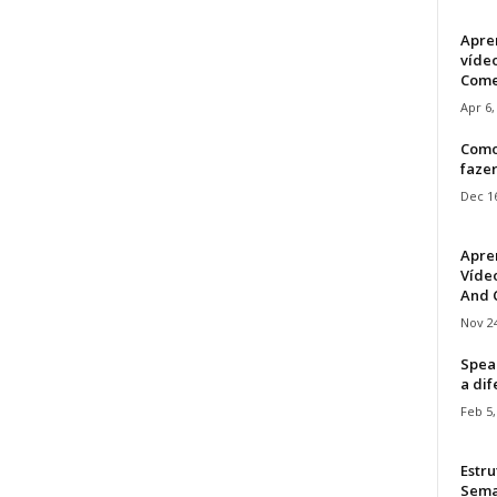
Apre
víde
Come
Apr 6,
Como
faze
Dec 16
Apre
Vídeo
And C
Nov 24
Speak
a di
Feb 5,
Estru
Sem