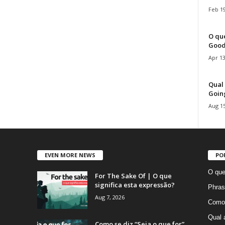
Feb 19
O que
Good
Apr 13
Qual 
Goin
Aug 15
EVEN MORE NEWS
PO
O que
For The Sake Of | O que
significa esta expressão?
Phras
Aug 7, 2026
Como 
Qual 
Como se diz “Seja o que for”