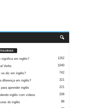
TEGORIAS
1262
 significa em inglês?
1040
al Verbs
742
se diz em inglês?
321
a diferença em inglês?
221
 para aprender inglês
208
dendo inglês com vídeos
98
turas do inglês