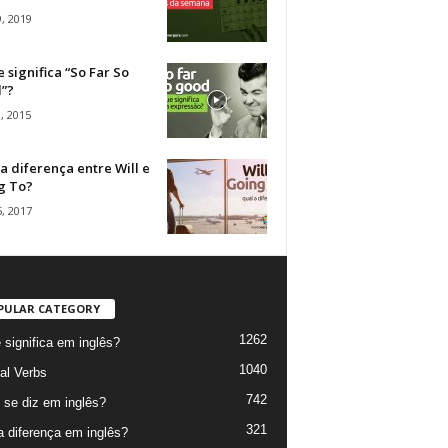
, 2019
 significa “So Far So
”?
, 2015
a diferença entre Will e
g To?
, 2017
PULAR CATEGORY
1262
 significa em inglês?
1040
al Verbs
742
se diz em inglês?
321
a diferença em inglês?