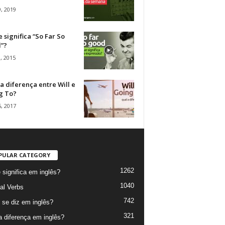
, 2019
 significa “So Far So
”?
, 2015
a diferença entre Will e
g To?
, 2017
PULAR CATEGORY
1262
 significa em inglês?
1040
al Verbs
742
se diz em inglês?
321
a diferença em inglês?