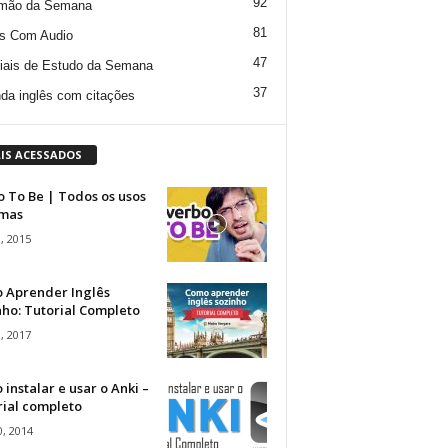
92
mão da Semana
81
s Com Audio
47
iais de Estudo da Semana
37
da inglês com citações
IS ACESSADOS
 To Be | Todos os usos
rmas
, 2015
 Aprender Inglês
ho: Tutorial Completo
, 2017
instalar e usar o Anki –
rial completo
, 2014