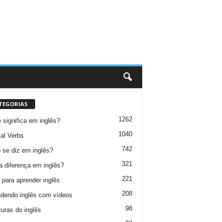
TEGORIAS
1262
 significa em inglês?
1040
al Verbs
742
se diz em inglês?
321
a diferença em inglês?
221
 para aprender inglês
208
dendo inglês com vídeos
98
turas do inglês