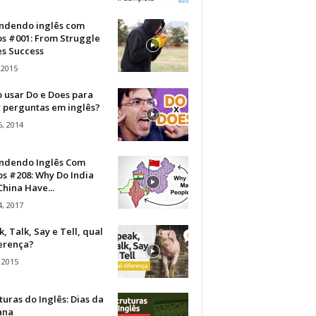
ndendo inglês com
os #001: From Struggle
s Success
 2015
 usar Do e Does para
r perguntas em inglês?
, 2014
ndendo Inglês Com
s #208: Why Do India
hina Have...
, 2017
, Talk, Say e Tell, qual
ferença?
 2015
turas do Inglês: Dias da
ana