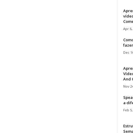
Apre
víde
Come
Apr 6,
Como
faze
Dec 16
Apre
Vídeo
And C
Nov 24
Speak
a di
Feb 5,
Estru
Sem