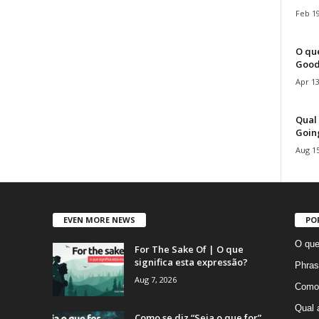
Feb 19
O que
Good
Apr 13
Qual 
Goin
Aug 15
EVEN MORE NEWS
PO
O que
For The Sake Of | O que
significa esta expressão?
Phras
Aug 7, 2026
Como 
Qual 
Como se diz “Seja o que for”