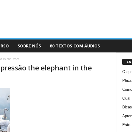
URSO
SOBRE NÓS
80 TEXTOS COM ÁUDIOS
nt in the room
CA
expressão the elephant in the
O que
Phras
Como 
Qual 
Dicas
Apren
Estru