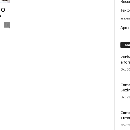
Resu
 O
Texto
?
Mater
11
Apren
MA
Verbo
e fo
Oct 30
Como
Sozin
Oct 29
Como 
Tuto
Nov 20