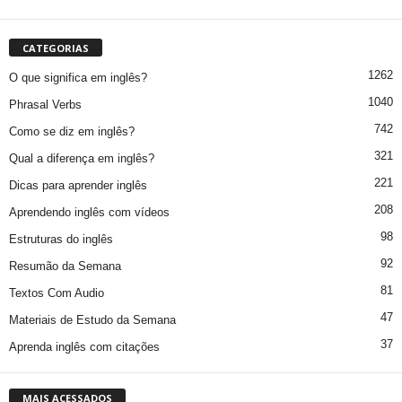
CATEGORIAS
1262
O que significa em inglês?
1040
Phrasal Verbs
742
Como se diz em inglês?
321
Qual a diferença em inglês?
221
Dicas para aprender inglês
208
Aprendendo inglês com vídeos
98
Estruturas do inglês
92
Resumão da Semana
81
Textos Com Audio
47
Materiais de Estudo da Semana
37
Aprenda inglês com citações
MAIS ACESSADOS