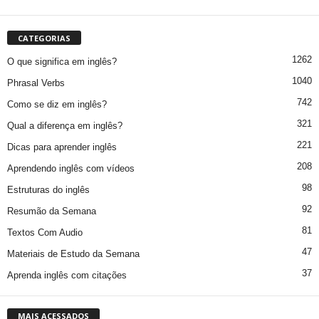
CATEGORIAS
1262
O que significa em inglês?
1040
Phrasal Verbs
742
Como se diz em inglês?
321
Qual a diferença em inglês?
221
Dicas para aprender inglês
208
Aprendendo inglês com vídeos
98
Estruturas do inglês
92
Resumão da Semana
81
Textos Com Audio
47
Materiais de Estudo da Semana
37
Aprenda inglês com citações
MAIS ACESSADOS