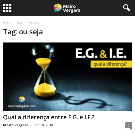
Home
Tags
Ou seja
Tag: ou seja
Qual a diferença entre E.G. e I.E.?
Mairo Vergara
-
Feb 28, 2018
0