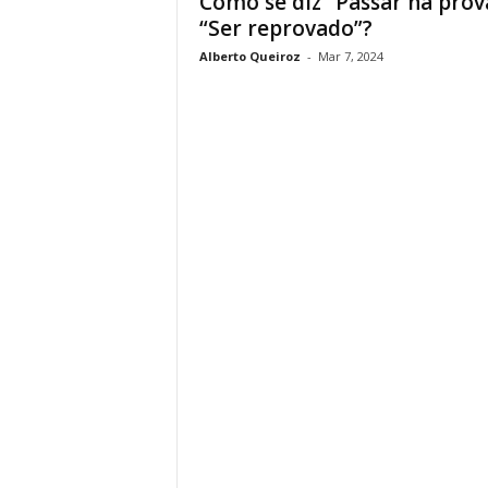
Como se diz “Passar na prov
“Ser reprovado”?
Alberto Queiroz
-
Mar 7, 2024