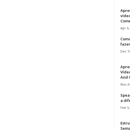
Apre
víde
Come
Apr 6,
Como
faze
Dec 16
Apre
Vídeo
And C
Nov 24
Speak
a di
Feb 5,
Estru
Sem