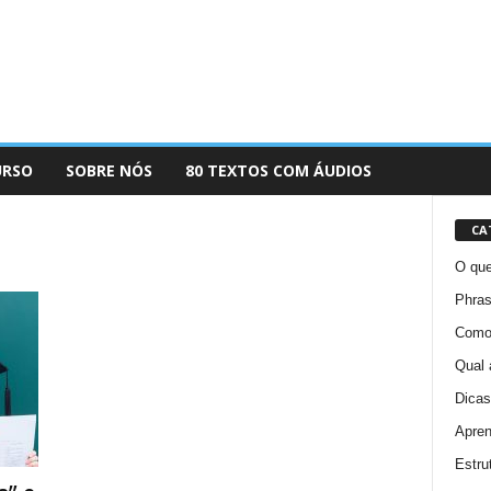
URSO
SOBRE NÓS
80 TEXTOS COM ÁUDIOS
CA
O que
Phras
Como 
Qual 
Dicas
Apren
Estru