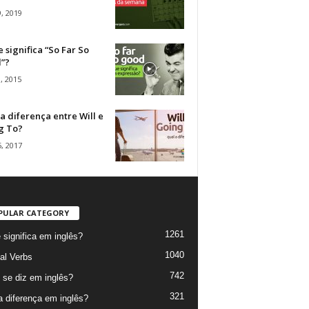
, 2019
 significa “So Far So
”?
, 2015
a diferença entre Will e
g To?
, 2017
PULAR CATEGORY
1261
 significa em inglês?
1040
al Verbs
742
se diz em inglês?
321
a diferença em inglês?