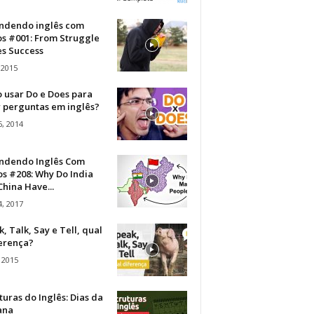
ndendo inglês com
os #001: From Struggle
s Success
 2015
 usar Do e Does para
r perguntas em inglês?
, 2014
ndendo Inglês Com
s #208: Why Do India
hina Have...
, 2017
, Talk, Say e Tell, qual
ferença?
 2015
turas do Inglês: Dias da
ana