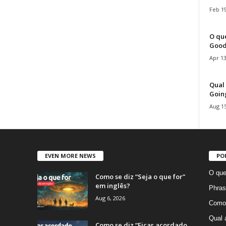
Feb 19
O que
Good
Apr 13
Qual 
Goin
Aug 15
EVEN MORE NEWS
PO
O que
Como se diz “Seja o que for”
em inglês?
Phras
Aug 6, 2026
Como 
Qual 
Como se diz “Ficar acordado