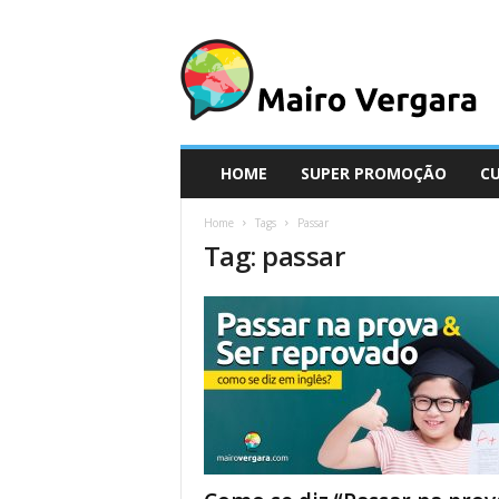
M
a
i
r
o
V
e
HOME
SUPER PROMOÇÃO
C
r
g
Home
Tags
Passar
a
Tag: passar
r
a