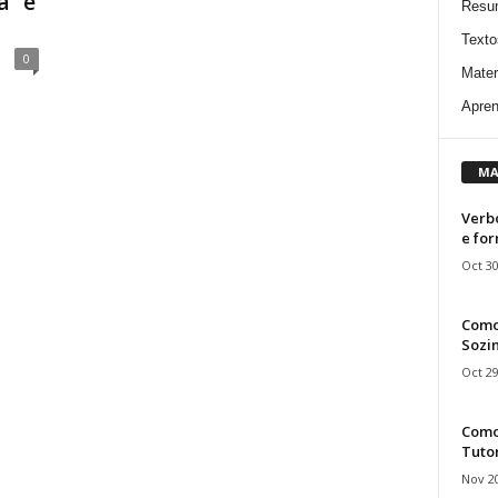
a” e
Resu
Texto
0
Mater
Apren
MA
Verbo
e fo
Oct 30
Como
Sozin
Oct 29
Como 
Tuto
Nov 20