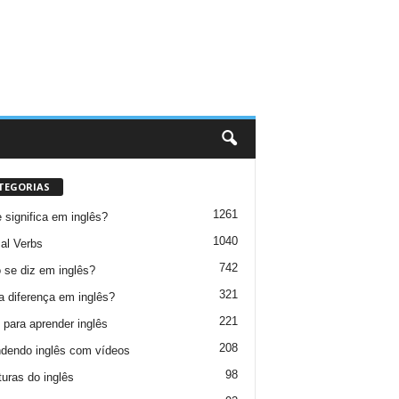
TEGORIAS
1261
 significa em inglês?
1040
al Verbs
742
se diz em inglês?
321
a diferença em inglês?
221
 para aprender inglês
208
dendo inglês com vídeos
98
turas do inglês