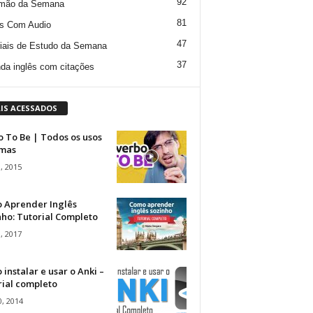
92
mão da Semana
81
s Com Audio
47
iais de Estudo da Semana
37
da inglês com citações
IS ACESSADOS
 To Be | Todos os usos
rmas
, 2015
 Aprender Inglês
ho: Tutorial Completo
, 2017
instalar e usar o Anki –
rial completo
, 2014