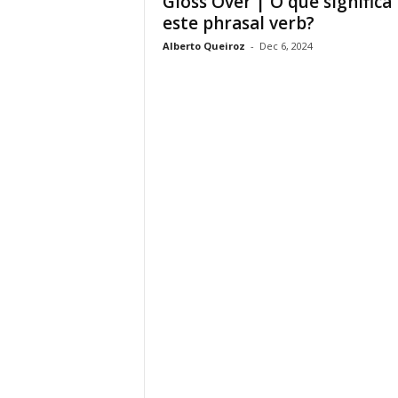
Gloss Over | O que significa
este phrasal verb?
Alberto Queiroz
-
Dec 6, 2024