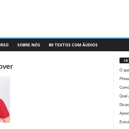
URSO
SOBRE NÓS
80 TEXTOS COM ÁUDIOS
CA
over
O que
Phras
Como 
Qual 
Dicas
Apren
Estru