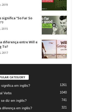
, 2019
 significa “So Far So
”?
, 2015
a diferença entre Will e
g To?
, 2017
PULAR CATEGORY
1261
 significa em inglês?
1040
al Verbs
741
se diz em inglês?
321
a diferença em inglês?