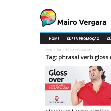
M
a
i
r
o
V
e
HOME
SUPER PROMOÇÃO
C
r
g
Home
Tags
Phrasal verb gloss over
a
Tag: phrasal verb gloss 
r
a