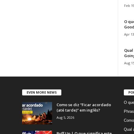
Feb 19
O que
Good
Apr 13
Qual 
Goin
Aug 15
EVEN MORE NEWS
PO
O que
Como se diz “Ficar acordado
(até tarde)” em inglês?
Phras
Aug 5, 2026
Como 
Qual 
Buff Up | O que significa este