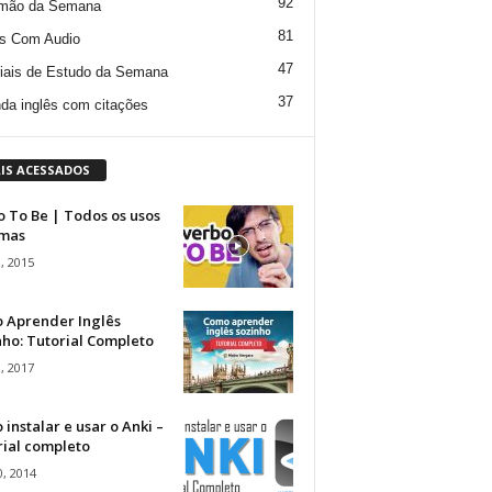
92
mão da Semana
81
s Com Audio
47
iais de Estudo da Semana
37
da inglês com citações
IS ACESSADOS
 To Be | Todos os usos
rmas
, 2015
 Aprender Inglês
ho: Tutorial Completo
, 2017
instalar e usar o Anki –
rial completo
, 2014