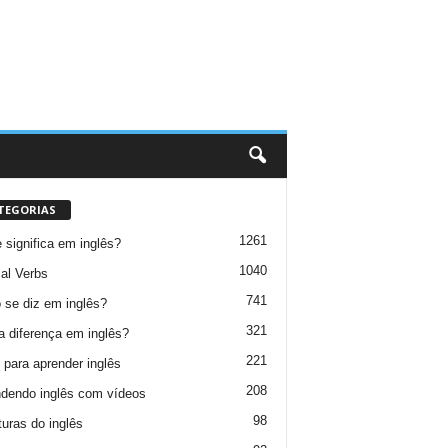
TEGORIAS
1261
 significa em inglês?
1040
al Verbs
741
se diz em inglês?
321
a diferença em inglês?
221
 para aprender inglês
208
dendo inglês com vídeos
98
turas do inglês