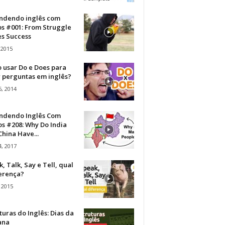
ndendo inglês com
os #001: From Struggle
s Success
 2015
 usar Do e Does para
r perguntas em inglês?
, 2014
ndendo Inglês Com
s #208: Why Do India
hina Have...
, 2017
, Talk, Say e Tell, qual
ferença?
 2015
turas do Inglês: Dias da
ana