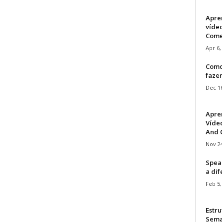
Apre
víde
Come
Apr 6,
Como
faze
Dec 16
Apre
Vídeo
And C
Nov 24
Speak
a di
Feb 5,
Estru
Sem