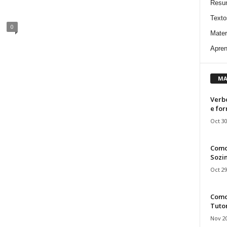
Resu
Texto
0
Mater
Apren
MA
Verbo
e fo
Oct 30
Como
Sozin
Oct 29
Como 
Tuto
Nov 20