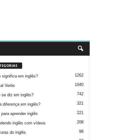
TEGORIAS
1262
 significa em inglês?
1040
al Verbs
742
se diz em inglês?
321
a diferença em inglês?
221
 para aprender inglês
208
dendo inglês com vídeos
98
turas do inglês