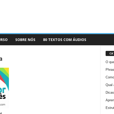
URSO
SOBRE NÓS
80 TEXTOS COM ÁUDIOS
CA
a
O que
Phras
Como 
Qual 
Dicas
Apren
Estru