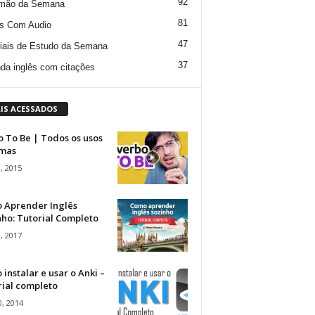
92
mão da Semana
81
s Com Audio
47
iais de Estudo da Semana
37
da inglês com citações
IS ACESSADOS
 To Be | Todos os usos
rmas
, 2015
 Aprender Inglês
ho: Tutorial Completo
, 2017
instalar e usar o Anki –
rial completo
, 2014