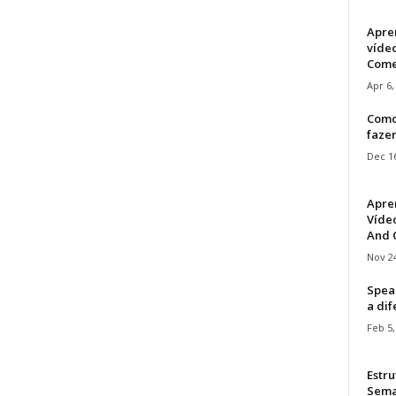
Apre
víde
Come
Apr 6,
Como
faze
Dec 16
Apre
Vídeo
And C
Nov 24
Speak
a di
Feb 5,
Estru
Sem