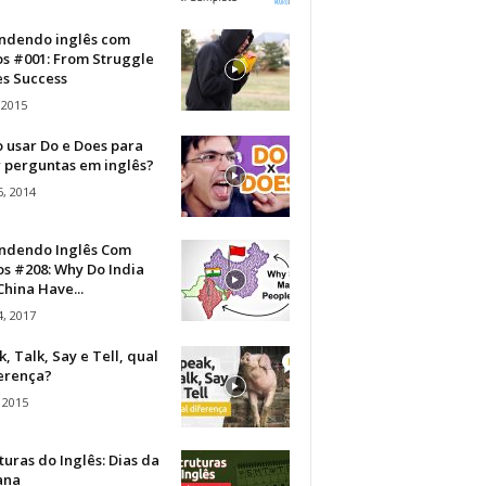
ndendo inglês com
os #001: From Struggle
s Success
 2015
 usar Do e Does para
r perguntas em inglês?
, 2014
ndendo Inglês Com
s #208: Why Do India
hina Have...
, 2017
, Talk, Say e Tell, qual
ferença?
 2015
turas do Inglês: Dias da
ana