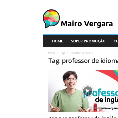
M
a
i
r
o
V
e
HOME
SUPER PROMOÇÃO
C
r
g
Home
Tags
Professor de idioma
a
Tag: professor de idiom
r
a