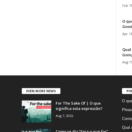
Feb 19
O que
Good
Apr 13
Qual 
Goin
Aug 15
EVEN MORE NEWS
PO
O que
For The Sake Of | O que
significa esta expressão?
Phras
Aug 7, 2026
Como 
Qual 
Como se diz “Seja o que for”