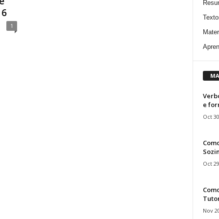
é
Resu
16
Texto
1
Mater
Apren
MA
Verbo
e fo
Oct 30
Como
Sozin
Oct 29
Como 
Tuto
Nov 20