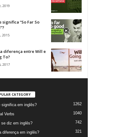
, 2019
 significa “So Far So
”?
, 2015
a diferença entre Will e
g To?
, 2017
PULAR CATEGORY
1262
 significa em inglês?
1040
al Verbs
742
se diz em inglês?
321
a diferença em inglês?