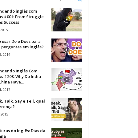
ndendo inglês com
os #001: From Struggle
s Success
 2015
 usar Do e Does para
r perguntas em inglês?
, 2014
ndendo Inglês Com
s #208: Why Do India
hina Have...
, 2017
, Talk, Say e Tell, qual
ferença?
 2015
turas do Inglês: Dias da
ana