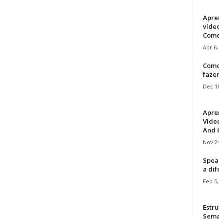
Apre
víde
Come
Apr 6,
Como
faze
Dec 16
Apre
Vídeo
And C
Nov 24
Speak
a di
Feb 5,
Estru
Sem