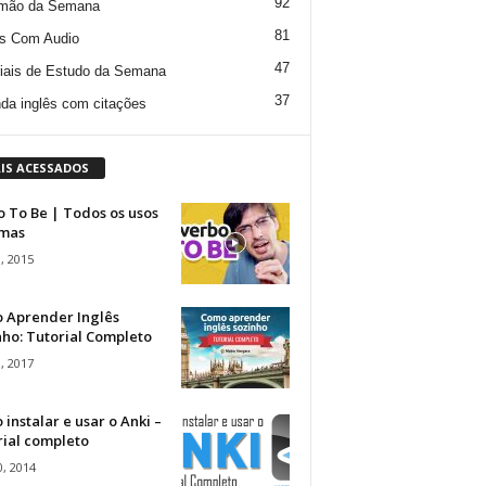
92
mão da Semana
81
s Com Audio
47
iais de Estudo da Semana
37
da inglês com citações
IS ACESSADOS
 To Be | Todos os usos
rmas
, 2015
 Aprender Inglês
ho: Tutorial Completo
, 2017
instalar e usar o Anki –
rial completo
, 2014