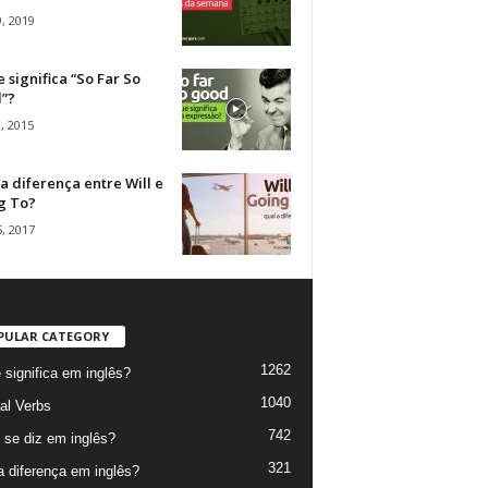
, 2019
 significa “So Far So
”?
, 2015
a diferença entre Will e
g To?
, 2017
PULAR CATEGORY
1262
 significa em inglês?
1040
al Verbs
742
se diz em inglês?
321
a diferença em inglês?