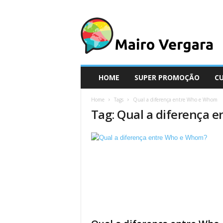
M
a
i
r
o
V
e
HOME
SUPER PROMOÇÃO
C
r
g
Home
Tags
Qual a diferença entre Who e Whom
a
Tag: Qual a diferença
r
a