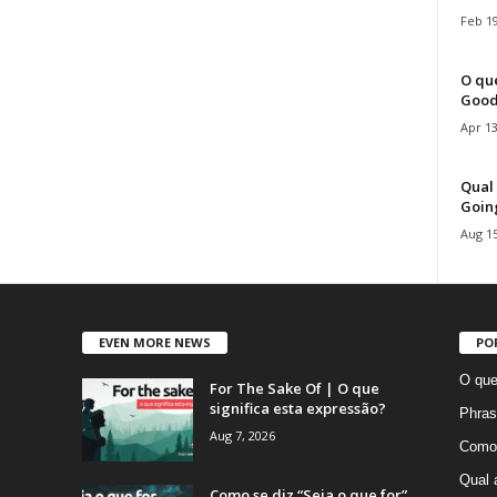
Feb 19
O que
Good
Apr 13
Qual 
Goin
Aug 15
EVEN MORE NEWS
PO
O que
For The Sake Of | O que
significa esta expressão?
Phras
Aug 7, 2026
Como 
Qual 
Como se diz “Seja o que for”