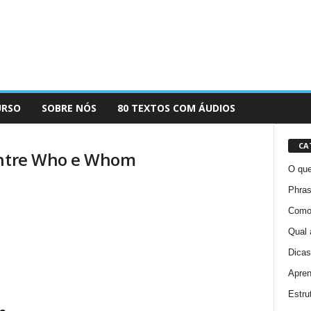
URSO
SOBRE NÓS
80 TEXTOS COM ÁUDIOS
CA
 entre Who e Whom
O que
Phras
Como 
Qual 
Dicas
Apren
Estru