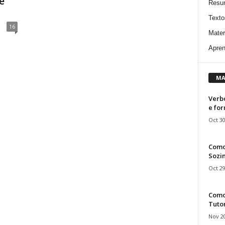
e
Resu
Texto
16
Mater
Apren
MA
Verbo
e fo
Oct 30
Como
Sozin
Oct 29
Como 
Tuto
Nov 20