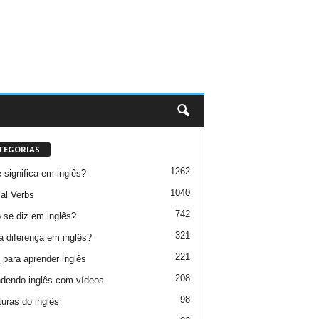
TEGORIAS
1262
 significa em inglês?
1040
al Verbs
742
se diz em inglês?
321
a diferença em inglês?
221
 para aprender inglês
208
dendo inglês com vídeos
98
turas do inglês