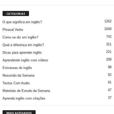
CATEGORIAS
1262
O que significa em inglês?
1040
Phrasal Verbs
742
Como se diz em inglês?
321
Qual a diferença em inglês?
221
Dicas para aprender inglês
208
Aprendendo inglês com vídeos
98
Estruturas do inglês
92
Resumão da Semana
81
Textos Com Audio
47
Materiais de Estudo da Semana
37
Aprenda inglês com citações
MAIS ACESSADOS