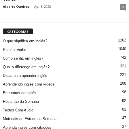
Alberto Queiroz
-
Apr 5, 2022
0
CATEGORIAS
1262
O que significa em inglês?
1040
Phrasal Verbs
742
Como se diz em inglês?
321
Qual a diferença em inglês?
221
Dicas para aprender inglês
208
Aprendendo inglês com vídeos
98
Estruturas do inglês
92
Resumão da Semana
81
Textos Com Audio
47
Materiais de Estudo da Semana
37
Aprenda inglês com citações