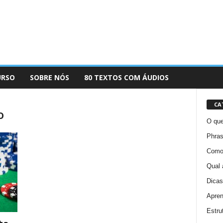
URSO
SOBRE NÓS
80 TEXTOS COM ÁUDIOS
CA
o
O que
Phras
Como 
Qual 
Dicas
Apren
Estru