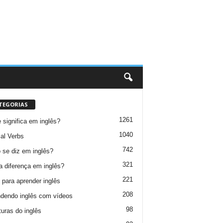
TEGORIAS
1261
 significa em inglês?
1040
al Verbs
742
se diz em inglês?
321
a diferença em inglês?
221
 para aprender inglês
208
dendo inglês com vídeos
98
turas do inglês