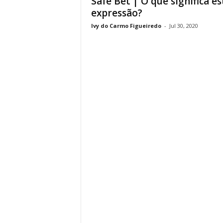
Safe Bet | O que significa es
expressão?
Ivy do Carmo Figueiredo
-
Jul 30, 2020