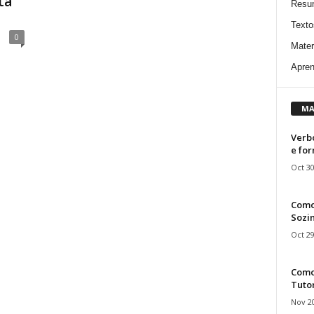
ta
Resu
Texto
0
Mater
Apren
MA
Verbo
e fo
Oct 30
Como
Sozin
Oct 29
Como 
Tuto
Nov 20