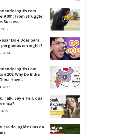
ndendo inglês com
os #001: From Struggle
s Success
 2015
 usar Do e Does para
r perguntas em inglês?
, 2014
ndendo Inglês Com
s #208: Why Do India
hina Have...
, 2017
, Talk, Say e Tell, qual
ferença?
 2015
turas do Inglês: Dias da
ana