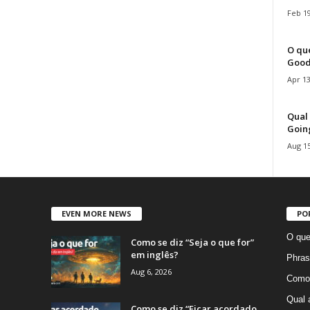
Feb 19
O que
Good
Apr 13
Qual 
Goin
Aug 15
EVEN MORE NEWS
PO
O que
Como se diz “Seja o que for”
em inglês?
Phras
Aug 6, 2026
Como 
Qual 
Como se diz “Ficar acordado