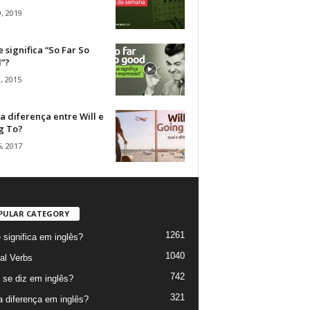
, 2019
 significa “So Far So
”?
, 2015
a diferença entre Will e
g To?
, 2017
PULAR CATEGORY
1261
 significa em inglês?
1040
al Verbs
742
se diz em inglês?
321
a diferença em inglês?