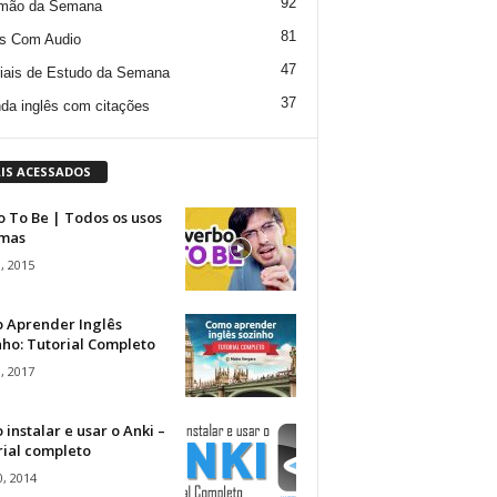
92
mão da Semana
81
s Com Audio
47
iais de Estudo da Semana
37
da inglês com citações
IS ACESSADOS
 To Be | Todos os usos
rmas
, 2015
 Aprender Inglês
ho: Tutorial Completo
, 2017
instalar e usar o Anki –
rial completo
, 2014