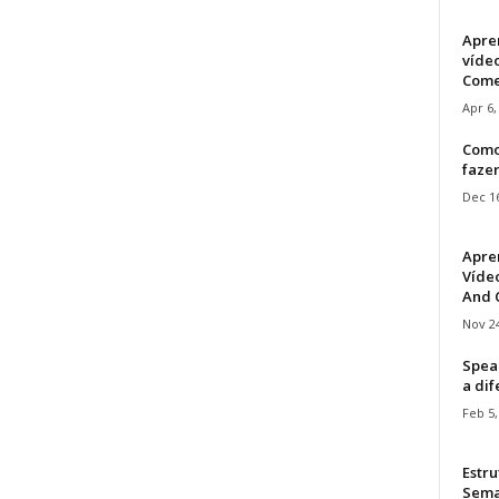
Apre
víde
Come
Apr 6,
Como
faze
Dec 16
Apre
Vídeo
And C
Nov 24
Speak
a di
Feb 5,
Estru
Sem