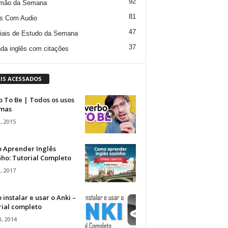
92
mão da Semana
81
s Com Audio
47
iais de Estudo da Semana
37
da inglês com citações
IS ACESSADOS
 To Be | Todos os usos
rmas
, 2015
 Aprender Inglês
ho: Tutorial Completo
, 2017
instalar e usar o Anki –
rial completo
, 2014