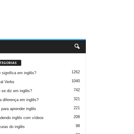
TEGORIAS
1262
 significa em inglês?
1040
al Verbs
742
se diz em inglês?
321
a diferença em inglês?
221
 para aprender inglês
208
dendo inglês com vídeos
98
turas do inglês