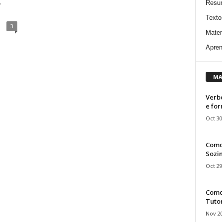
,
Resu
Texto
3
Mater
Apren
MA
Verbo
e fo
Oct 30
Como
Sozin
Oct 29
Como 
Tuto
Nov 20