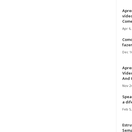
Apre
víde
Come
Apr 6,
Como
faze
Dec 16
Apre
Vídeo
And C
Nov 24
Speak
a di
Feb 5,
Estru
Sem