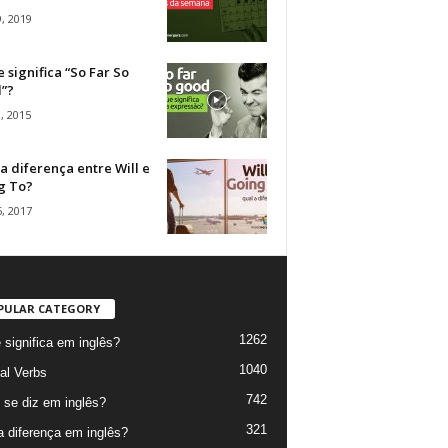
, 2019
 significa “So Far So
”?
, 2015
a diferença entre Will e
g To?
, 2017
PULAR CATEGORY
1262
 significa em inglês?
1040
al Verbs
742
se diz em inglês?
321
a diferença em inglês?