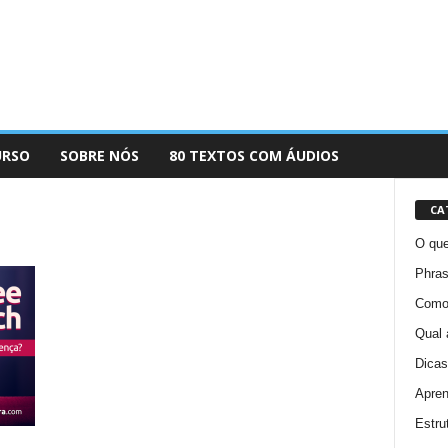
URSO
SOBRE NÓS
80 TEXTOS COM ÁUDIOS
CA
O que
Phras
Como 
Qual 
Dicas
Apren
Estru