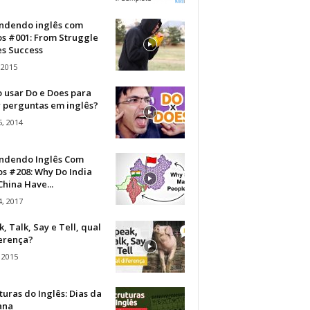
ndendo inglês com
os #001: From Struggle
s Success
 2015
 usar Do e Does para
r perguntas em inglês?
, 2014
ndendo Inglês Com
s #208: Why Do India
hina Have...
, 2017
, Talk, Say e Tell, qual
ferença?
 2015
turas do Inglês: Dias da
ana