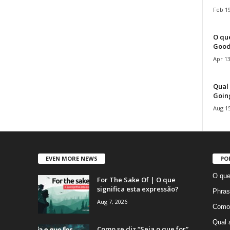
Feb 19
O que
Good
Apr 13
Qual 
Goin
Aug 15
EVEN MORE NEWS
PO
O que
For The Sake Of | O que
significa esta expressão?
Phras
Aug 7, 2026
Como 
Qual 
Como se diz “Seja o que for”