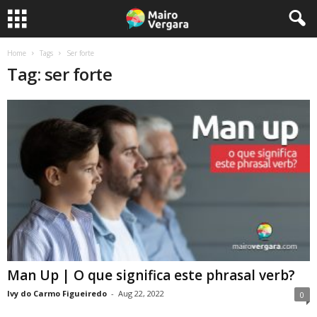
Home
Tags
Ser forte
Tag: ser forte
Man Up | O que significa este phrasal verb?
Ivy do Carmo Figueiredo
-
Aug 22, 2022
0