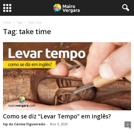
Home
Tags
Take time
Tag: take time
Como se diz “Levar Tempo” em inglês?
Ivy do Carmo Figueiredo
-
Nov 5, 2020
0