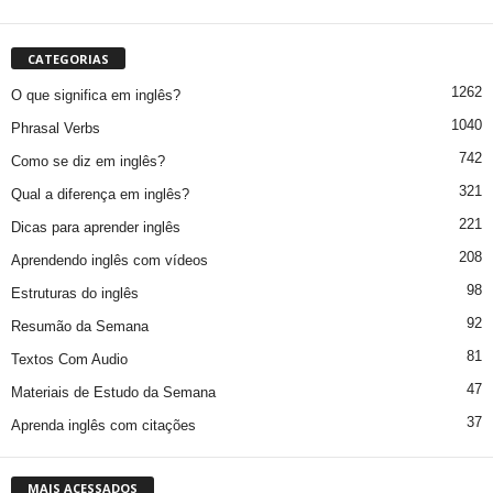
CATEGORIAS
1262
O que significa em inglês?
1040
Phrasal Verbs
742
Como se diz em inglês?
321
Qual a diferença em inglês?
221
Dicas para aprender inglês
208
Aprendendo inglês com vídeos
98
Estruturas do inglês
92
Resumão da Semana
81
Textos Com Audio
47
Materiais de Estudo da Semana
37
Aprenda inglês com citações
MAIS ACESSADOS