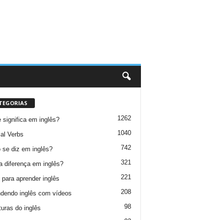
TEGORIAS
1262
 significa em inglês?
1040
al Verbs
742
se diz em inglês?
321
a diferença em inglês?
221
 para aprender inglês
208
dendo inglês com vídeos
98
turas do inglês