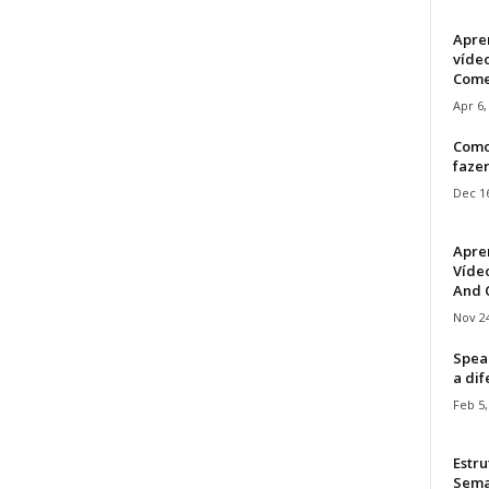
Apre
víde
Come
Apr 6,
Como
faze
Dec 16
Apre
Vídeo
And C
Nov 24
Speak
a di
Feb 5,
Estru
Sem