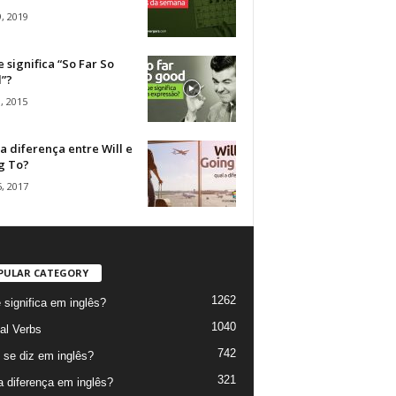
, 2019
 significa “So Far So
”?
, 2015
a diferença entre Will e
g To?
, 2017
PULAR CATEGORY
1262
 significa em inglês?
1040
al Verbs
742
se diz em inglês?
321
a diferença em inglês?