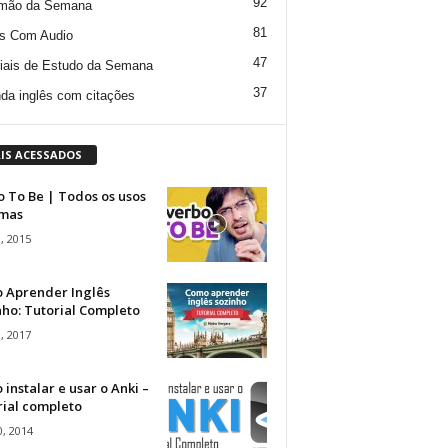
92
mão da Semana
81
s Com Audio
47
iais de Estudo da Semana
37
da inglês com citações
IS ACESSADOS
 To Be | Todos os usos
rmas
, 2015
 Aprender Inglês
ho: Tutorial Completo
, 2017
instalar e usar o Anki –
rial completo
, 2014