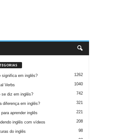
TEGORIAS
1262
 significa em inglês?
1040
al Verbs
742
se diz em inglês?
321
a diferença em inglês?
221
 para aprender inglês
208
dendo inglês com vídeos
98
turas do inglês