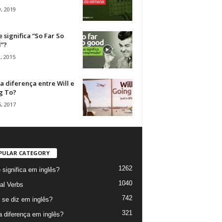
, 2019
 significa “So Far So
”?
, 2015
a diferença entre Will e
g To?
, 2017
PULAR CATEGORY
1262
 significa em inglês?
1040
al Verbs
742
se diz em inglês?
321
a diferença em inglês?