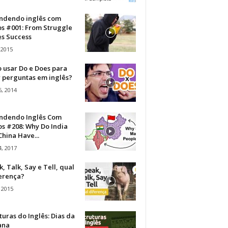
ndendo inglês com
os #001: From Struggle
s Success
 2015
 usar Do e Does para
r perguntas em inglês?
, 2014
ndendo Inglês Com
s #208: Why Do India
hina Have...
, 2017
, Talk, Say e Tell, qual
ferença?
 2015
turas do Inglês: Dias da
ana