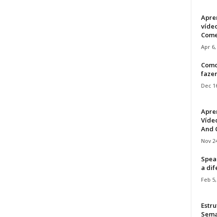
Apre
víde
Come
Apr 6,
Como
faze
Dec 16
Apre
Vídeo
And C
Nov 24
Speak
a di
Feb 5,
Estru
Sem