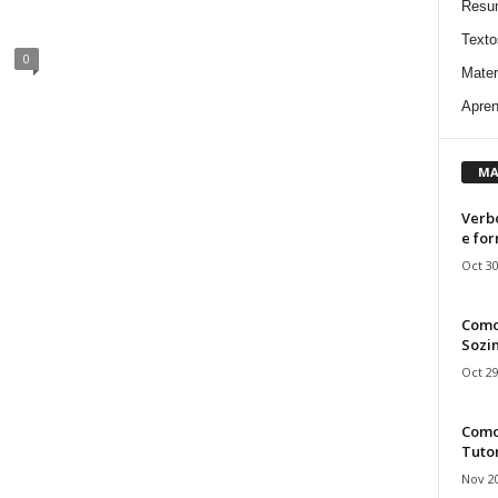
Resu
Texto
0
Mater
Apren
MA
Verbo
e fo
Oct 30
Como
Sozin
Oct 29
Como 
Tuto
Nov 20