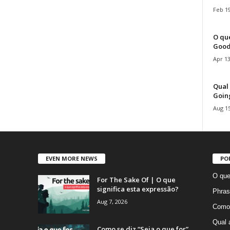
Feb 19
O que
Good
Apr 13
Qual 
Goin
Aug 15
EVEN MORE NEWS
PO
O que
For The Sake Of | O que
significa esta expressão?
Phras
Aug 7, 2026
Como 
Qual 
Como se diz “Seja o que for”