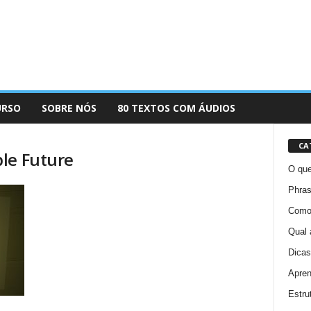
URSO
SOBRE NÓS
80 TEXTOS COM ÁUDIOS
CA
le Future
O que
Phras
Como 
Qual 
Dicas
Apren
Estru