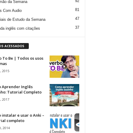
92
mão da Semana
81
s Com Audio
47
iais de Estudo da Semana
37
da inglês com citações
IS ACESSADOS
 To Be | Todos os usos
rmas
, 2015
 Aprender Inglês
ho: Tutorial Completo
, 2017
instalar e usar o Anki –
rial completo
, 2014