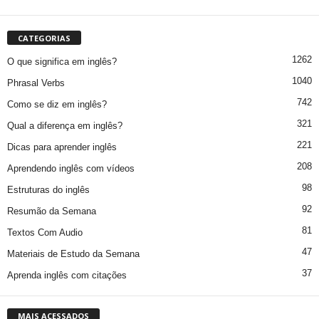
CATEGORIAS
1262
O que significa em inglês?
1040
Phrasal Verbs
742
Como se diz em inglês?
321
Qual a diferença em inglês?
221
Dicas para aprender inglês
208
Aprendendo inglês com vídeos
98
Estruturas do inglês
92
Resumão da Semana
81
Textos Com Audio
47
Materiais de Estudo da Semana
37
Aprenda inglês com citações
MAIS ACESSADOS