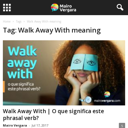
Home
Tags
Walk Away With meaning
Tag: Walk Away With meaning
Walk Away With | O que significa este
phrasal verb?
Mairo Vergara
-
Jul 17, 2017
5