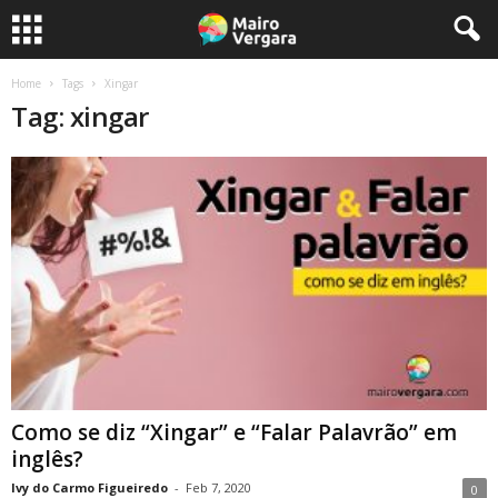
Home
Tags
Xingar
Tag: xingar
Como se diz “Xingar” e “Falar Palavrão” em
inglês?
Ivy do Carmo Figueiredo
-
Feb 7, 2020
0