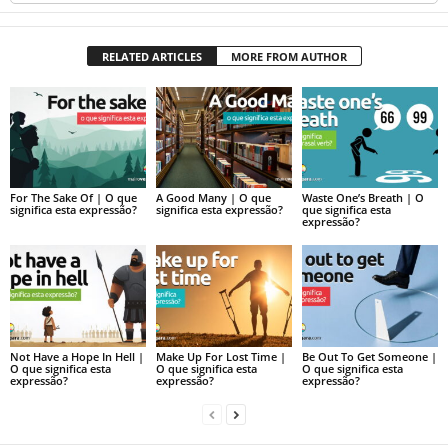
RELATED ARTICLES
MORE FROM AUTHOR
For The Sake Of | O que
A Good Many | O que
Waste One’s Breath | O
significa esta expressão?
significa esta expressão?
que significa esta
expressão?
Not Have a Hope In Hell |
Make Up For Lost Time |
Be Out To Get Someone |
O que significa esta
O que significa esta
O que significa esta
expressão?
expressão?
expressão?