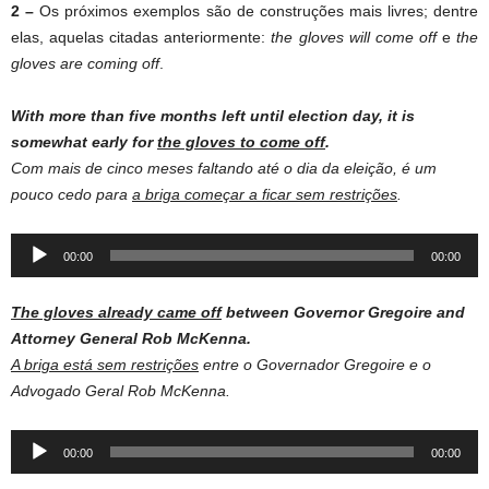
2 –
Os próximos exemplos são de construções mais livres; dentre
elas, aquelas citadas anteriormente:
the gloves will come off
e
the
gloves are coming off
.
With more than five months left until election day, it is
somewhat early for
the gloves to come off
.
Com mais de cinco meses faltando até o dia da eleição, é um
pouco cedo para
a briga começar a ficar sem restrições
.
Audio
00:00
00:00
Player
The gloves already came off
between Governor Gregoire and
Attorney General Rob McKenna.
A briga está sem restrições
entre o Governador Gregoire e o
Advogado Geral Rob McKenna.
Audio
00:00
00:00
Player