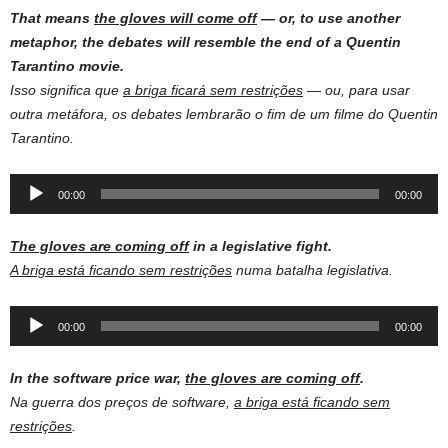
That means
the gloves will come off
— or, to use another
metaphor, the debates will resemble the end of a Quentin
Tarantino movie.
Isso significa que
a briga ficará sem restrições
— ou, para usar
outra metáfora, os debates lembrarão o fim de um filme do Quentin
Tarantino.
Audio
00:00
00:00
Player
The gloves are coming off
in a legislative fight.
A briga está ficando sem restrições
numa batalha legislativa.
Audio
00:00
00:00
Player
In the software price war,
the gloves are coming off
.
Na guerra dos preços de software,
a briga está ficando sem
restrições
.