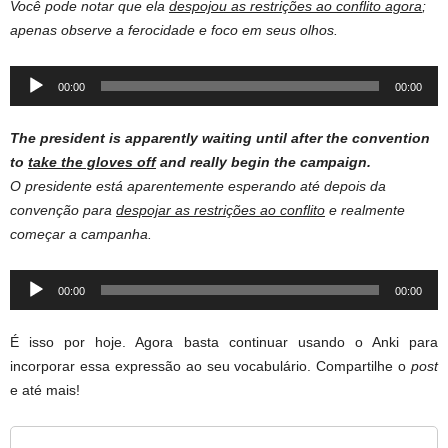
Você pode notar que ela
despojou as restrições ao conflito agora
;
apenas observe a ferocidade e foco em seus olhos.
Audio
00:00
00:00
Player
The president is apparently waiting until after the convention
to
take the gloves off
and really begin the campaign.
O presidente está aparentemente esperando até depois da
convenção para
despojar as restrições ao conflito
e realmente
começar a campanha.
Audio
00:00
00:00
Player
É isso por hoje. Agora basta continuar usando o Anki para
incorporar essa expressão ao seu vocabulário. Compartilhe o
post
e até mais!