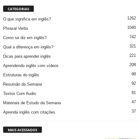
CATEGORIAS
1262
O que significa em inglês?
1040
Phrasal Verbs
742
Como se diz em inglês?
321
Qual a diferença em inglês?
221
Dicas para aprender inglês
208
Aprendendo inglês com vídeos
98
Estruturas do inglês
92
Resumão da Semana
81
Textos Com Audio
47
Materiais de Estudo da Semana
37
Aprenda inglês com citações
MAIS ACESSADOS