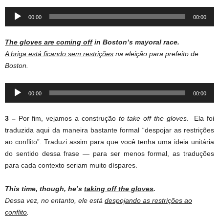
Audio
00:00
00:00
Player
The gloves are coming off
in Boston’s mayoral race.
A briga está ficando sem restrições
na eleição para prefeito de
Boston.
Audio
00:00
00:00
Player
3 –
Por fim, vejamos a construção
to take off the gloves
. Ela foi
traduzida aqui da maneira bastante formal “despojar as restrições
ao conflito”. Traduzi assim para que você tenha uma ideia unitária
do sentido dessa frase — para ser menos formal, as traduções
para cada contexto seriam muito díspares.
This time, though, he’s
taking off the gloves
.
Dessa vez, no entanto, ele está
despojando as restrições ao
conflito
.