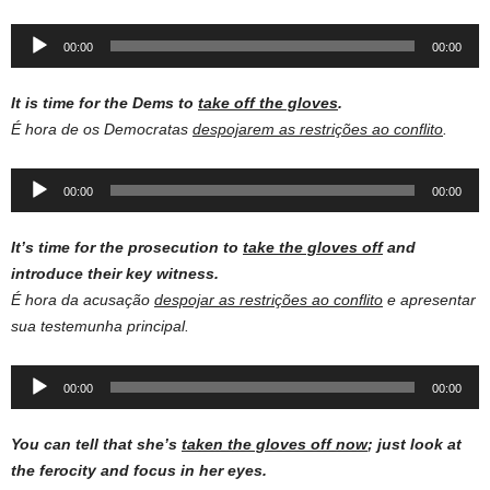
Audio
00:00
00:00
Player
It is time for the Dems to
take off the gloves
.
É hora de os Democratas
despojarem as restrições ao conflito
.
Audio
00:00
00:00
Player
It’s time for the prosecution to
take the gloves off
and
introduce their key witness.
É hora da acusação
despojar as restrições ao conflito
e apresentar
sua testemunha principal.
Audio
00:00
00:00
Player
You can tell that she’s
taken the gloves off now
; just look at
the ferocity and focus in her eyes.