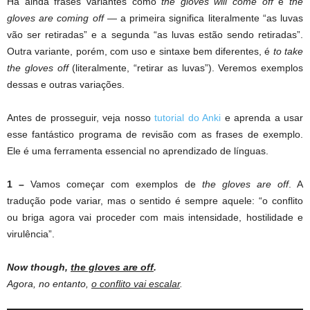
Há ainda frases variantes como
the gloves will come off
e
the
gloves are coming off
— a primeira significa literalmente “as luvas
vão ser retiradas” e a segunda “as luvas estão sendo retiradas”.
Outra variante, porém, com uso e sintaxe bem diferentes, é
to take
the gloves off
(literalmente, “retirar as luvas”). Veremos exemplos
dessas e outras variações.
Antes de prosseguir, veja nosso
tutorial do Anki
e aprenda a usar
esse fantástico programa de revisão com as frases de exemplo.
Ele é uma ferramenta essencial no aprendizado de línguas.
1 –
Vamos começar com exemplos de
the gloves are off
. A
tradução pode variar, mas o sentido é sempre aquele: “o conflito
ou briga agora vai proceder com mais intensidade, hostilidade e
virulência”.
Now though,
the gloves are off
.
Agora, no entanto,
o conflito vai escalar
.