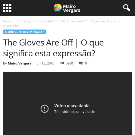
Home
O que significa em inglês?
The Gloves Are Off | O que significa esta
expressão?
O QUE SIGNIFICA EM INGLÊS?
The Gloves Are Off | O que
significa esta expressão?
By
Mairo Vergara
-
Jun 13, 2018
8960
0