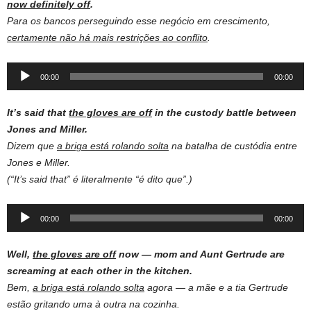
now definitely off
.
Para os bancos perseguindo esse negócio em crescimento,
certamente não há mais restrições ao conflito
.
Audio
00:00
00:00
Player
It’s said that
the gloves are off
in the custody battle between
Jones and Miller.
Dizem que
a briga está rolando solta
na batalha de custódia entre
Jones e Miller.
(“It’s said that” é literalmente “é dito que”.)
Audio
00:00
00:00
Player
Well,
the gloves are off
now — mom and Aunt Gertrude are
screaming at each other in the kitchen.
Bem,
a briga está rolando solta
agora — a mãe e a tia Gertrude
estão gritando uma à outra na cozinha.