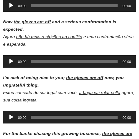
Audio
00:00
00:00
Player
Now
the gloves are off
and a serious confrontation is
expected.
Agora
não há mais restrições ao conflito
e uma confrontação séria
é esperada.
Audio
00:00
00:00
Player
I’m sick of being nice to you;
the gloves are off
now, you
ungrateful thing.
Estou cansado de ser legal com você;
a briga vai rolar solta
agora,
sua coisa ingrata.
Audio
00:00
00:00
Player
For the banks chasing this growing business,
the gloves are