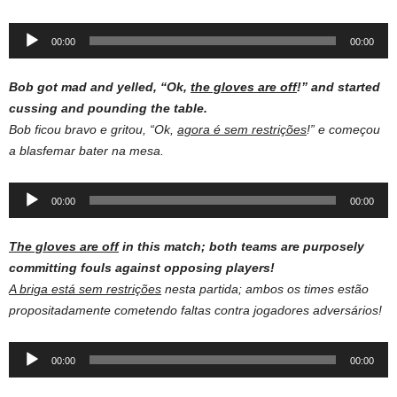
Audio
00:00
00:00
Player
Bob got mad and yelled, “Ok,
the gloves are off
!” and started
cussing and pounding the table.
Bob ficou bravo e gritou, “Ok,
agora é sem restrições
!” e começou
a blasfemar bater na mesa.
Audio
00:00
00:00
Player
The gloves are off
in this match; both teams are purposely
committing fouls against opposing players!
A briga está sem restrições
nesta partida; ambos os times estão
propositadamente cometendo faltas contra jogadores adversários!
Audio
00:00
00:00
Player