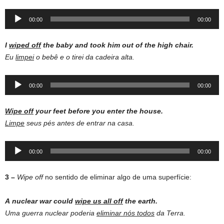
Audio
00:00
00:00
Player
I
wiped off
the baby and took him out of the high chair.
Eu
limpei
o bebê e o tirei da cadeira alta.
Audio
00:00
00:00
Player
Wipe
off
your
feet
before
you
enter
the
house.
Limpe
seus pés antes de entrar na casa.
Audio
00:00
00:00
Player
3 –
Wipe off
no sentido de eliminar algo de uma superfície:
A
nuclear
war
could
wipe
us
all
off
the
earth.
Uma guerra nuclear poderia
eliminar nós todos
da Terra.