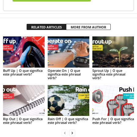
RELATED ARTICLES
MORE FROM AUTHOR
Buff Up | O que significa
Operate On | O que
Sprout Up | O que
este phrasal verb?
significa este phrasal
significa este phrasal
verb?
verb?
Rip Out | O que significa
Rain Off | O que significa
Push For | O que significa
este phrasal verb?
este phrasal verb?
este phrasal verb?