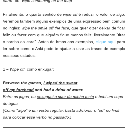
earth
” ou “
wipe something off the map
”.
Finalmente, o quarto sentido de
wipe off
é reduzir o valor de algo.
Veremos também alguns exemplos de uma expressão bem comum
no inglês:
wipe the smile off the face,
que quer dizer deixar de ficar
feliz ou fazer com que alguém fique menos feliz, literalmente “tirar
o sorriso da cara”. Antes de irmos aos exemplos,
clique aqui
para
ler sobre como o Anki pode te ajudar a usar as frases de exemplo
nos seus estudos.
1 –
Wipe off
como enxugar:
Between
the
games,
I
wiped
the
sweat
off my forehead
and had a drink of water.
Entre os jogos, eu
enxuguei o suor da minha testa
e bebi um copo
de água.
(Como “wipe” é um verbo regular, basta adicionar o “ed” no final
para colocar esse verbo no passado.)