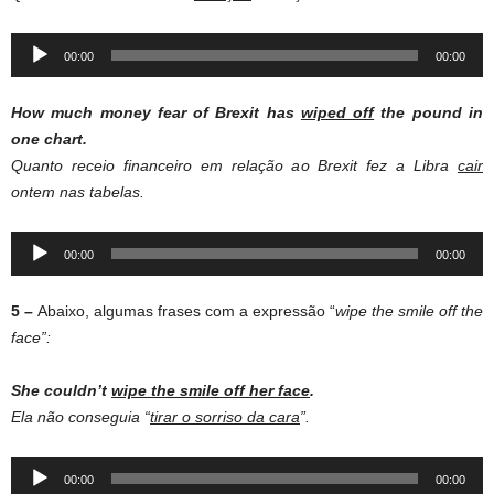
Audio
00:00
00:00
Player
How much money fear of Brexit has
wiped off
the pound in
one chart
.
Quanto receio financeiro em relação ao Brexit fez a Libra
cair
ontem nas tabelas.
Audio
00:00
00:00
Player
5 –
Abaixo, algumas frases com a expressão “
wipe the smile off the
face”:
She couldn’t
wipe the smile off her face
.
Ela não conseguia “
tirar o sorriso da cara
”.
Audio
00:00
00:00