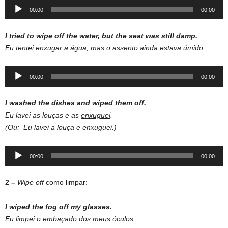
Audio
00:00
00:00
Player
I
tried
to
wipe
off
the
water,
but
the
seat
was
still
damp.
Eu tentei
enxugar
a água, mas o assento ainda estava úmido.
Audio
00:00
00:00
Player
I
washed
the
dishes
and
wiped
them
off
.
Eu lavei as louças e as
enxuguei
.
(Ou: Eu lavei a louça e enxuguei.)
Audio
00:00
00:00
Player
2 –
Wipe off
como limpar:
I
wiped
the
fog
off
my
glasses.
Eu
limpei o embaçado
dos meus óculos.