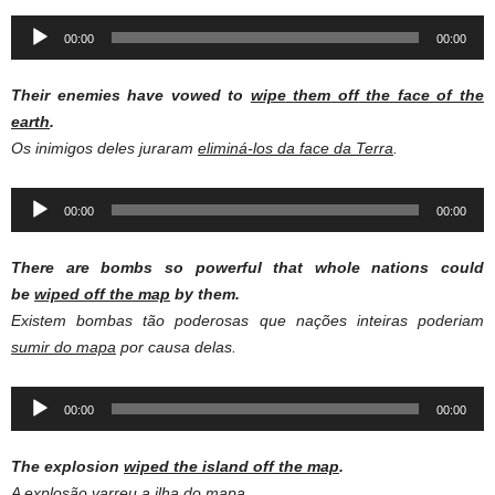
Audio
00:00
00:00
Player
Their enemies have vowed to
wipe
them
off
the face of the
earth
.
Os inimigos deles juraram
eliminá-los da face da Terra
.
Audio
00:00
00:00
Player
There are
bombs
so
powerful
that
whole
nations
could
be
wiped
off the
map
by them.
Existem bombas tão poderosas que nações inteiras poderiam
sumir do mapa
por causa delas.
Audio
00:00
00:00
Player
The explosion
wiped
the island
off the map
.
A explosão
varreu
a ilha do mapa
.