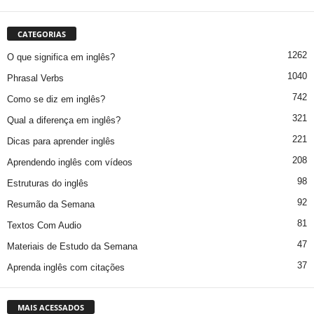
CATEGORIAS
1262
O que significa em inglês?
1040
Phrasal Verbs
742
Como se diz em inglês?
321
Qual a diferença em inglês?
221
Dicas para aprender inglês
208
Aprendendo inglês com vídeos
98
Estruturas do inglês
92
Resumão da Semana
81
Textos Com Audio
47
Materiais de Estudo da Semana
37
Aprenda inglês com citações
MAIS ACESSADOS