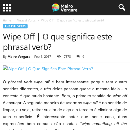
Home
Phrasal Verbs
Wipe Off | O que significa este phrasal verb?
PHRASAL VERBS
Wipe Off | O que significa este
phrasal verb?
By
Mairo Vergara
-
Feb 1, 2017
17578
9
O
phrasal verb wipe off
é bem interessante porque tem quatro
sentidos diferentes, e três deles passam quase a mesma ideia – o
contexto é que muda bastante. Bem, o primeiro sentido de
wipe off
é enxugar. A segunda maneira de usarmos
wipe off
é no sentido de
limpar, ou seja, retirar sujeira de algo e a terceira é eliminar algo de
uma superfície. É interessante notar que neste caso, duas
expressões bem comuns são usadas: “
wipe something off the