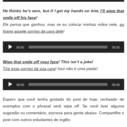
Player
He thinks he’s won, but if I get my hands on him,
I’ll
wipe that
smile off his face
!
Ele pensa que ganhou, mas se eu colocar minhas mãos nele,
eu
tirarei aquele sorriso da cara dele
!
Audio
00:00
00:00
Player
Wipe that smile off your face
! This isn’t a joke!
Tire esse sorriso da sua cara
! Isso não é uma piada!
Audio
00:00
00:00
Player
Espero que você tenha gostado do post de hoje, recheado de
exemplos com o
phrasal verb wipe off.
Se você tiver alguma
sugestão ou comentário, escreva para gente abaixo. Compartilhe o
post com outros estudantes de inglês.