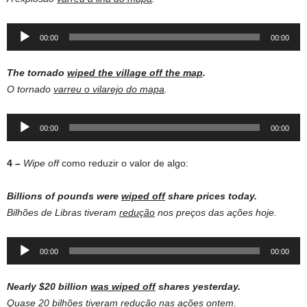
Audio
00:00
00:00
Player
The
tornado
wiped
the
village
off
the
map
.
O tornado
varreu o vilarejo do mapa
.
Audio
00:00
00:00
Player
4 –
Wipe off
como reduzir o valor de algo:
Billions of pounds were
wiped off
share prices today.
Bilhões de Libras tiveram
redução
nos preços das ações hoje.
Audio
00:00
00:00
Player
Nearly
$20 billion
was
wiped
off
shares
yesterday
.
Quase 20 bilhões tiveram
redução
nas ações ontem.