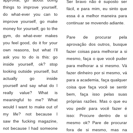
approval, go about doing
Ser bravo não é suposto ser
things to improve yourself,
fácil, e para mim, eu sinto que
do what-ever you can to
essa é a melhor maneira para
improve yourself, go make
continuar se movendo adiante.
money for yourself, go to the
gym, do what-ever makes
Pare de procurar pela
you feel good, do it for your
aprovação dos outros, busque
own reasons, but what I’ll
fazer coisas para melhorar a si
ask you to do is this: go
mesmo, faça o que você puder
inside yourself, ok? stop
para melhorar a si mesmo. Vá
looking outside yourself, but
fazer dinheiro por si mesmo, vá
actually go inside
para a academia, faça qualquer
yourself and say what do I
coisa que faça você se sentir
really value? What is
bem, faça isso pelas suas
meaningful to me? What
próprias razões. Mas o que eu
would I want to make out of
vou pedir para você fazer é
my life? not because I
isso: Procure dentro de si
saw the fucking magazine,
mesmo ok? Pare de procurar
not because I had someone
fora de si mesmo, mas na