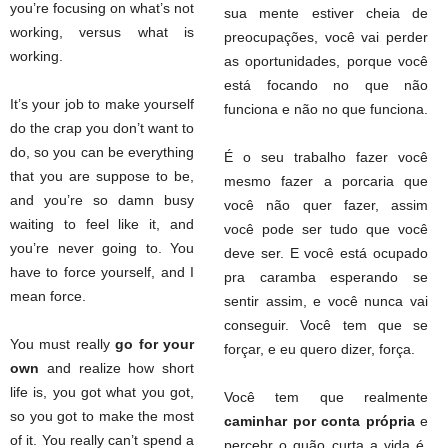
you’re focusing on what’s not
sua mente estiver cheia de
working, versus what is
preocupações, você vai perder
working.
as oportunidades, porque você
está focando no que não
It’s your job to make yourself
funciona e não no que funciona.
do the crap you don’t want to
do, so you can be everything
É o seu trabalho fazer você
that you are suppose to be,
mesmo fazer a porcaria que
and you’re so damn busy
você não quer fazer, assim
waiting to feel like it, and
você pode ser tudo que você
you’re never going to. You
deve ser. E você está ocupado
have to force yourself, and I
pra caramba esperando se
mean force.
sentir assim, e você nunca vai
conseguir. Você tem que se
You must really
go for your
forçar, e eu quero dizer, força.
own
and realize how short
life is, you got what you got,
Você tem que realmente
so you got to make the most
caminhar por conta própria
e
of it. You really can’t spend a
percebr o quão curta a vida é.