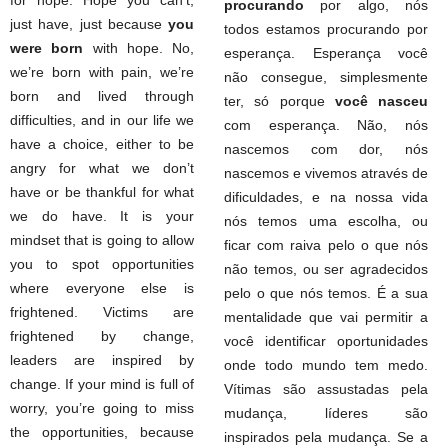
for hope. Hope you can’t,
procurando
por algo, nós
just have, just because
you
todos estamos procurando por
were born
with hope. No,
esperança. Esperança você
we’re born with pain, we’re
não consegue, simplesmente
born and lived through
ter, só porque
você nasceu
difficulties, and in our life we
com esperança. Não, nós
have a choice, either to be
nascemos com dor, nós
angry for what we don’t
nascemos e vivemos através de
have or be thankful for what
dificuldades, e na nossa vida
we do have. It is your
nós temos uma escolha, ou
mindset that is going to allow
ficar com raiva pelo o que nós
you to spot opportunities
não temos, ou ser agradecidos
where everyone else is
pelo o que nós temos. É a sua
frightened. Victims are
mentalidade que vai permitir a
frightened by change,
você identificar oportunidades
leaders are inspired by
onde todo mundo tem medo.
change. If your mind is full of
Vítimas são assustadas pela
worry, you’re going to miss
mudança, líderes são
the opportunities, because
inspirados pela mudança. Se a