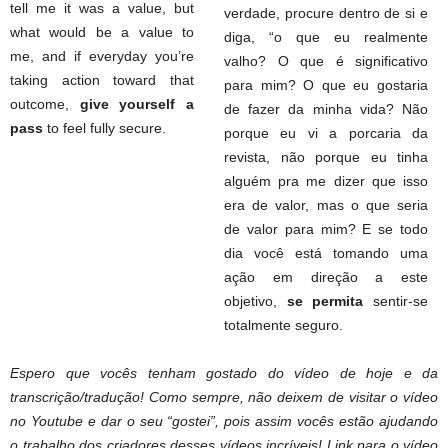
tell me it was a value, but
verdade, procure dentro de si e
what would be a value to
diga, “o que eu realmente
me, and if everyday you’re
valho? O que é significativo
taking action toward that
para mim? O que eu gostaria
outcome,
give yourself a
de fazer da minha vida? Não
pass
to feel fully secure.
porque eu vi a porcaria da
revista, não porque eu tinha
alguém pra me dizer que isso
era de valor, mas o que seria
de valor para mim? E se todo
dia você está tomando uma
ação em direção a este
objetivo,
se permita
sentir-se
totalmente seguro.
Espero que vocês tenham gostado do vídeo de hoje e da
transcrição/tradução! Como sempre, não deixem de visitar o vídeo
no Youtube e dar o seu “gostei”, pois assim vocês estão ajudando
o trabalho dos criadores desses vídeos incríveis! Link para o vídeo