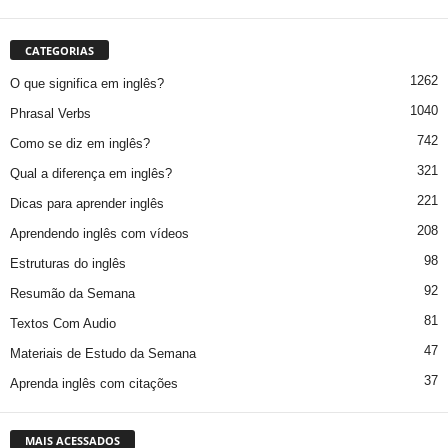
CATEGORIAS
1262
O que significa em inglês?
1040
Phrasal Verbs
742
Como se diz em inglês?
321
Qual a diferença em inglês?
221
Dicas para aprender inglês
208
Aprendendo inglês com vídeos
98
Estruturas do inglês
92
Resumão da Semana
81
Textos Com Audio
47
Materiais de Estudo da Semana
37
Aprenda inglês com citações
MAIS ACESSADOS