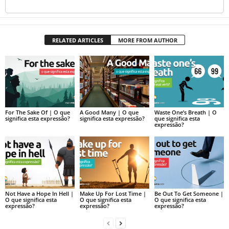
RELATED ARTICLES
MORE FROM AUTHOR
For The Sake Of | O que
A Good Many | O que
Waste One’s Breath | O
significa esta expressão?
significa esta expressão?
que significa esta
expressão?
Not Have a Hope In Hell |
Make Up For Lost Time |
Be Out To Get Someone |
O que significa esta
O que significa esta
O que significa esta
expressão?
expressão?
expressão?