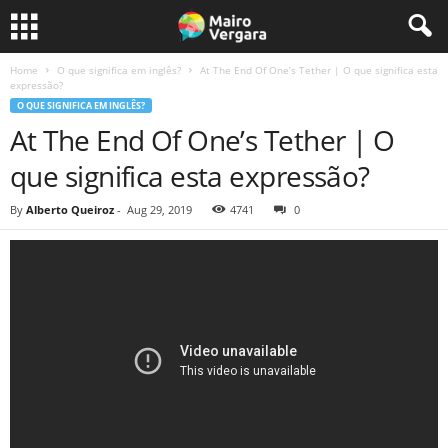
Home
O que significa em inglês?
At The End Of One’s Tether | O que significa esta
expressão?
O QUE SIGNIFICA EM INGLÊS?
At The End Of One’s Tether | O
que significa esta expressão?
By
Alberto Queiroz
-
Aug 29, 2019
4741
0