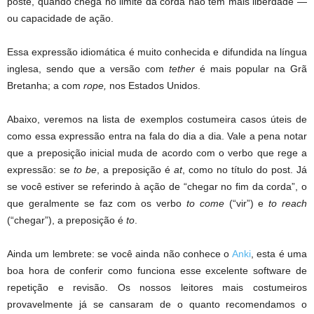
poste, quando chega no limite da corda não tem mais liberdade —
ou capacidade de ação.
Essa expressão idiomática é muito conhecida e difundida na língua
inglesa, sendo que a versão com
tether
é mais popular na Grã
Bretanha; a com
rope,
nos Estados Unidos.
Abaixo, veremos na lista de exemplos costumeira casos úteis de
como essa expressão entra na fala do dia a dia. Vale a pena notar
que a preposição inicial muda de acordo com o verbo que rege a
expressão: se
to be
, a preposição é
at
, como no título do post. Já
se você estiver se referindo à ação de “chegar no fim da corda”, o
que geralmente se faz com os verbo
to come
(“vir”) e
to reach
(“chegar”), a preposição é
to
.
Ainda um lembrete: se você ainda não conhece o
Anki
, esta é uma
boa hora de conferir como funciona esse excelente software de
repetição e revisão. Os nossos leitores mais costumeiros
provavelmente já se cansaram de o quanto recomendamos o