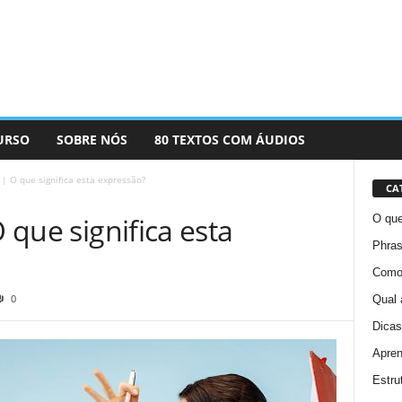
URSO
SOBRE NÓS
80 TEXTOS COM ÁUDIOS
h | O que significa esta expressão?
CA
O que significa esta
O que
Phras
Como 
0
Qual 
Dicas
Apren
Estru