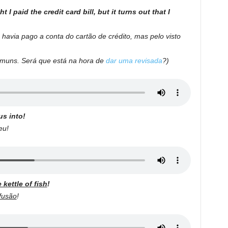
ht I paid the credit card bill, but it turns out that I
 havia pago a conta do cartão de crédito, mas pelo visto
omuns. Será que está na hora de
dar uma revisada
?)
us into!
eu!
e kettle of fish
!
fusão
!