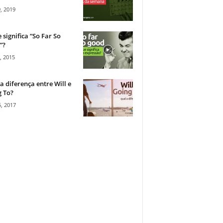
, 2019
 significa “So Far So
”?
, 2015
a diferença entre Will e
 To?
, 2017