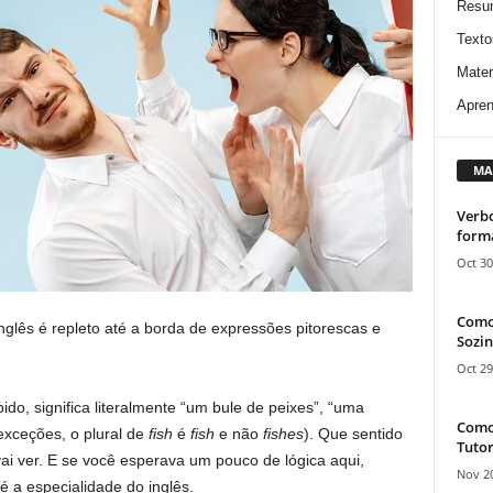
Resu
Texto
Mater
Apren
MA
Verbo
form
Oct 30
Como
nglês é repleto até a borda de expressões pitorescas e
Sozin
Oct 29
ido, significa literalmente “um bule de peixes”, “uma
Como 
exceções, o plural de
fish
é
fish
e não
fishes
). Que sentido
Tutor
i ver. E se você esperava um pouco de lógica aqui,
Nov 20
é a especialidade do inglês.