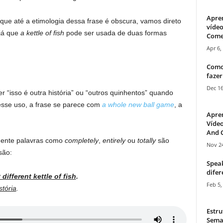
Apre
que até a etimologia dessa frase é obscura, vamos direto
vídeo
 já que
a kettle of fish
pode ser usada de duas formas
Come
Apr 6,
Como
fazer
Dec 16
er “isso é outra história” ou “outros quinhentos” quando
esse uso, a frase se parece com
a whole new ball game
, a
Apre
Vídeo
And C
mente palavras como
completely
,
entirely
ou
totally
são
Nov 24
são:
Speak
difer
y different kettle of fish
.
Feb 5,
stória
.
Estru
Sema