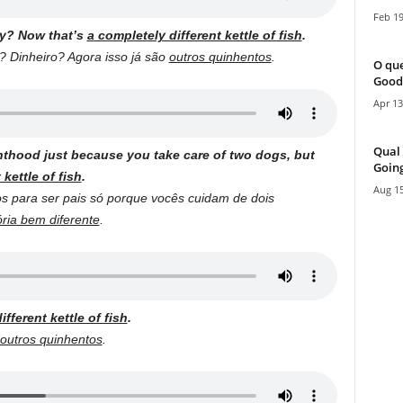
Feb 19
ey? Now that’s
a completely different kettle of fish
.
? Dinheiro? Agora isso já são
outros quinhentos
.
O que
Good
Apr 13
Qual 
enthood just because you take care of two dogs, but
Going
kettle of fish
.
Aug 15
s para ser pais só porque vocês cuidam de dois
ória bem diferente
.
ifferent kettle of fish
.
outros quinhentos
.