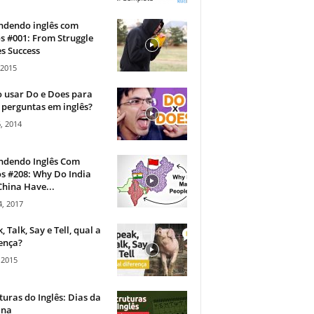
ndendo inglês com
s #001: From Struggle
s Success
 2015
 usar Do e Does para
 perguntas em inglês?
, 2014
ndendo Inglês Com
s #208: Why Do India
hina Have...
, 2017
, Talk, Say e Tell, qual a
ença?
 2015
turas do Inglês: Dias da
na