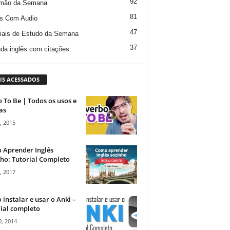
92
mão da Semana
81
s Com Audio
47
iais de Estudo da Semana
37
da inglês com citações
IS ACESSADOS
 To Be | Todos os usos e
as
, 2015
 Aprender Inglês
ho: Tutorial Completo
, 2017
instalar e usar o Anki –
ial completo
, 2014