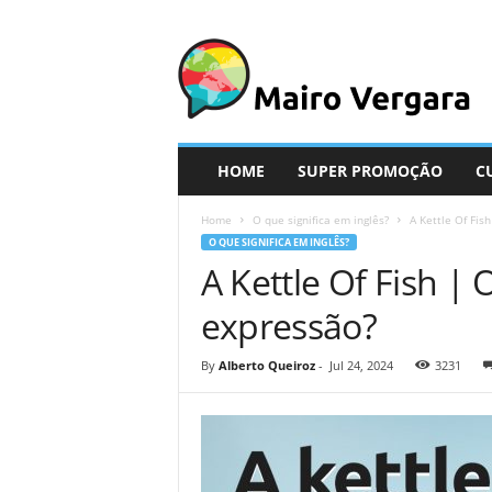
M
a
i
r
o
V
e
HOME
SUPER PROMOÇÃO
C
r
g
Home
O que significa em inglês?
A Kettle Of Fis
a
O QUE SIGNIFICA EM INGLÊS?
r
A Kettle Of Fish | 
a
expressão?
By
Alberto Queiroz
-
Jul 24, 2024
3231