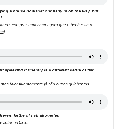
ying a house now that our baby is on the way, but
h
!
ar em comprar uma casa agora que o bebê está a
os
!
t speaking it fluently is a
different kettle of fish
 mas falar fluentemente já são
outros quinhentos
.
fferent kettle of fish altogether
.
 é
outra história
.