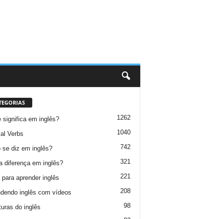
TEGORIAS
1262
 significa em inglês?
1040
al Verbs
742
se diz em inglês?
321
a diferença em inglês?
221
 para aprender inglês
208
dendo inglês com vídeos
98
turas do inglês