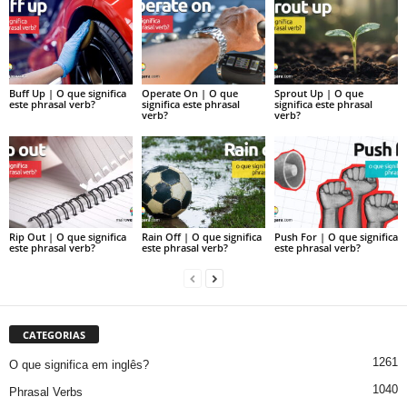
Buff Up | O que significa
Operate On | O que
Sprout Up | O que
este phrasal verb?
significa este phrasal
significa este phrasal
verb?
verb?
Rip Out | O que significa
Rain Off | O que significa
Push For | O que significa
este phrasal verb?
este phrasal verb?
este phrasal verb?
CATEGORIAS
1261
O que significa em inglês?
1040
Phrasal Verbs