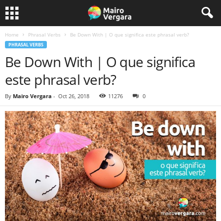
Home
Phrasal Verbs
Be Down With | O que significa este phrasal verb?
PHRASAL VERBS
Be Down With | O que significa
este phrasal verb?
By
Mairo Vergara
-
Oct 26, 2018
11276
0