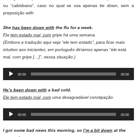
ou “cabisbaixo”, caso no qual se usa apenas
be down
, sem a
preposição
with
:
She
has been down with
the flu for a week.
Ela
tem estado mal, com
gripe há uma semana.
(Embora a tradução aqui seja “ele tem estado”, para ficar mais
intuitivo aos iniciantes, em português diríamos apenas “ele está
mal, com gripe […]”, nessa situação.)
Audio
00:00
00:00
Player
He’s been down with
a bad cold.
Ele tem estado mal, com
uma desagradável constipação.
Audio
00:00
00:00
Player
I got some bad news this morning, so
I’m a bit down
at the