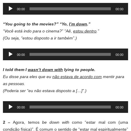
Audio
00:00
00:00
Player
‘‘You going to the movies?”
“Yo,
I’m down
.’’
“Você está indo para o cinema?” “Aê,
estou dentro
.”
(Ou seja, “estou disposto a ir também”.)
Audio
00:00
00:00
Player
I told them I
wasn’t down with
lying to people.
Eu disse para eles que eu
não estava de acordo com
mentir para
as pessoas.
(Poderia ser “eu não estava disposto a […]”.)
Audio
00:00
00:00
Player
2 –
Agora, temos
be down with
como “estar mal com (uma
condição física)”. É comum o sentido de “estar mal espiritualmente”