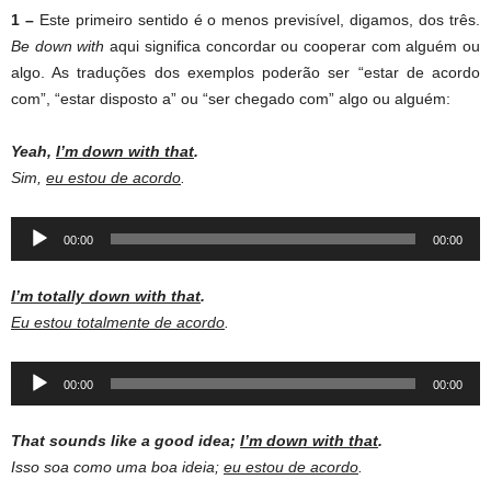
1 –
Este primeiro sentido é o menos previsível, digamos, dos três.
Be down with
aqui significa concordar ou cooperar com alguém ou
algo. As traduções dos exemplos poderão ser “estar de acordo
com”, “estar disposto a” ou “ser chegado com” algo ou alguém:
Yeah,
I’m down with that
.
Sim,
eu estou de acordo
.
Audio
00:00
00:00
Player
I’m totally down with that
.
Eu estou totalmente de acordo
.
Audio
00:00
00:00
Player
That sounds like a good idea;
I’m down with that
.
Isso soa como uma boa ideia;
eu estou de acordo
.