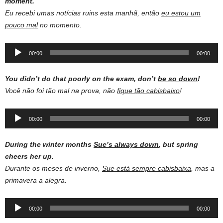
moment.
Eu recebi umas notícias ruins esta manhã, então
eu estou um
pouco mal
no momento.
Audio
00:00
00:00
Player
You didn’t do that poorly on the exam, don’t
be so down
!
Você não foi tão mal na prova, não
fique tão cabisbaixo
!
Audio
00:00
00:00
Player
During the winter months
Sue’s always down
, but spring
cheers her up.
Durante os meses de inverno,
Sue está sempre cabisbaixa
, mas a
primavera a alegra.
Audio
00:00
00:00
Player