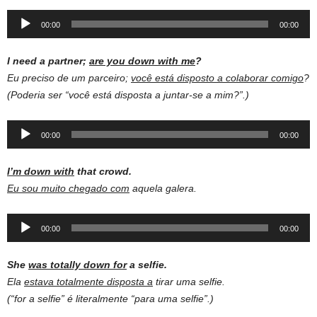
Audio
00:00
00:00
Player
I need a partner;
are you down with me
?
Eu preciso de um parceiro;
você está disposto a colaborar comigo
?
(Poderia ser “você está disposta a juntar-se a mim?”.)
Audio
00:00
00:00
Player
I’m down with
that crowd.
Eu sou muito chegado com
aquela galera.
Audio
00:00
00:00
Player
She
was totally down for
a selfie.
Ela
estava totalmente disposta a
tirar uma selfie.
(“for a selfie” é literalmente “para uma selfie”.)