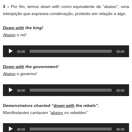
3 –
Por fim, temos
down with
como equivalente de “abaixo”, uma
interjeição que expressa condenação, protesto em relação a algo:
Down with
the king!
Abaixo
o rei!
Audio
00:00
00:00
Player
Down with
the government!
Abaixo
o governo!
Audio
00:00
00:00
Player
Demonstrators chanted “
down with
the rebels”.
Manifestantes cantaram “
abaixo
os rebeldes”.
Audio
00:00
00:00