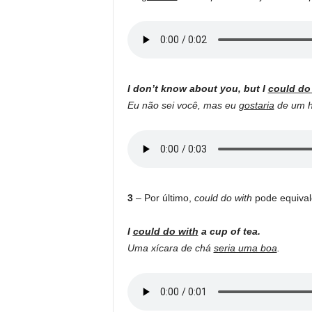
I don’t know about you, but I
could do
Eu não sei você, mas eu
gostaria
de um h
3
– Por último,
could do with
pode equival
I
could do with
a cup of tea.
Uma xícara de chá
seria uma boa
.