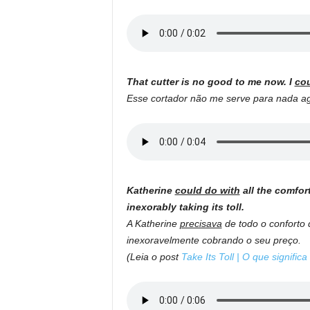
That cutter is no good to me now. I
cou
Esse cortador não me serve para nada a
Katherine
could do with
all the comfor
inexorably taking its toll.
A Katherine
precisava
de todo o conforto 
inexoravelmente cobrando o seu preço.
(Leia o post
Take Its Toll | O que signific