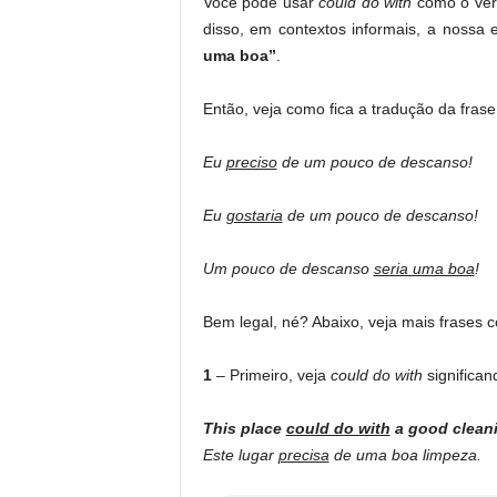
Você pode usar
could do with
como o ve
disso, em contextos informais, a noss
uma boa”
.
Então, veja como fica a tradução da frase
Eu
preciso
de um pouco de descanso!
Eu
gostaria
de um pouco de descanso!
Um pouco de descanso
seria uma boa
!
Bem legal, né? Abaixo, veja mais frases
1
– Primeiro, veja
could do with
significan
This place
could do with
a good clean
Este lugar
precisa
de uma boa limpeza.