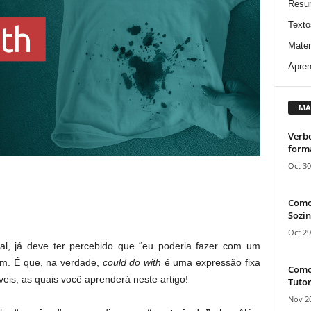
Resu
Texto
Mater
Apren
MA
Verbo
form
Oct 30
Como
Sozin
Oct 29
ral, já deve ter percebido que “eu poderia fazer com um
um. É que, na verdade,
could do with
é uma expressão fixa
Como 
eis, as quais você aprenderá neste artigo!
Tutor
Nov 20