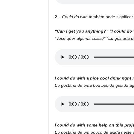
2
–
Could do with
também pode significar 
“Can I get you anything?” “I
could do 
“Você quer alguma coisa?” “Eu
gostaria d
I
could do with
a nice cool drink right 
Eu
gostaria
de uma boa bebida gelada ag
I
could do with
some help on this proje
Eu
gostaria
de um pouco de ajuda neste p