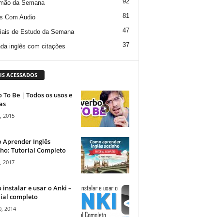
92
mão da Semana
81
s Com Audio
47
iais de Estudo da Semana
37
da inglês com citações
IS ACESSADOS
 To Be | Todos os usos e
as
, 2015
 Aprender Inglês
ho: Tutorial Completo
, 2017
instalar e usar o Anki –
ial completo
, 2014