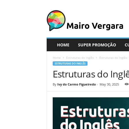
M
a
i
r
o
V
e
HOME
SUPER PROMOÇÃO
C
r
g
Home
Estruturas do inglês
Estruturas do Inglês:
a
ESTRUTURAS DO INGLÊS
r
Estruturas do Ingl
a
By
Ivy do Carmo Figueiredo
-
May 30, 2025