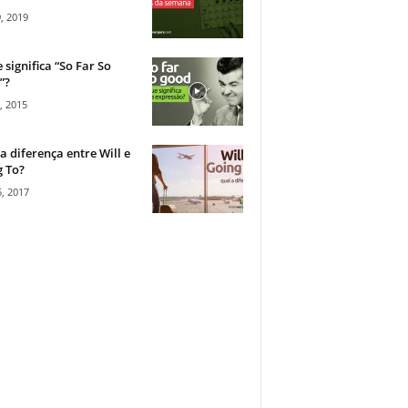
, 2019
 significa “So Far So
”?
, 2015
a diferença entre Will e
 To?
, 2017