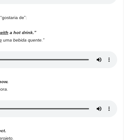
“gostaria de”:
with
a hot drink.”
e
uma bebida quente.”
now.
ora.
ct.
rojeto.