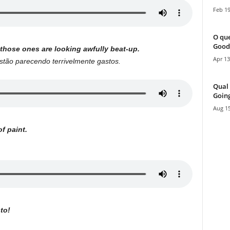
Feb 19
O que
Good
ose ones are looking awfully beat-up.
Apr 13
tão parecendo terrivelmente gastos.
Qual 
Going
Aug 15
f paint.
to!