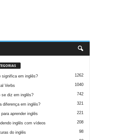
TEGORIAS
1262
 significa em inglês?
1040
al Verbs
742
se diz em inglês?
321
a diferença em inglês?
221
 para aprender inglês
208
dendo inglês com vídeos
98
turas do inglês