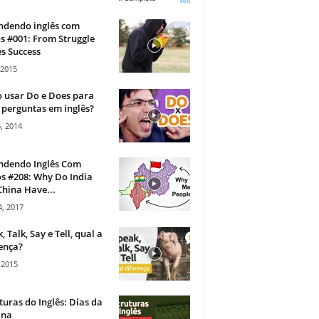
ndendo inglês com
s #001: From Struggle
s Success
 2015
 usar Do e Does para
 perguntas em inglês?
, 2014
ndendo Inglês Com
s #208: Why Do India
hina Have...
, 2017
, Talk, Say e Tell, qual a
ença?
 2015
turas do Inglês: Dias da
na