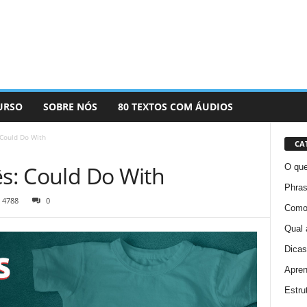
URSO
SOBRE NÓS
80 TEXTOS COM ÁUDIOS
 Could Do With
CA
ês: Could Do With
O que
Phras
4788
0
Como 
Qual 
Dicas
Apren
Estru