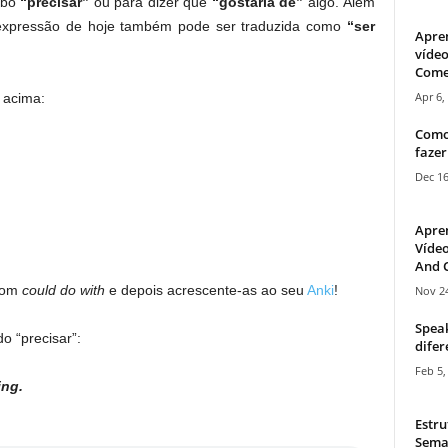
rbo
“precisar”
ou para dizer que
“gostaria de”
algo. Além
a expressão de hoje também pode ser traduzida como
“ser
Apre
vídeo
Come
Apr 6,
 acima:
Como
fazer
Dec 16
Apre
Vídeo
And C
 com
could do with
e depois acrescente-as ao seu
Anki
!
Nov 24
Speak
do “precisar”:
difer
Feb 5,
ing.
Estru
Sema