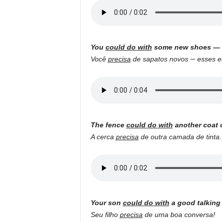
You
could do with
some new shoes — th
Você
precisa
de sapatos novos ─ esses es
The fence
could do with
another coat o
A cerca
precisa
de outra camada de tinta.
Your son
could do with
a good talking 
Seu filho
precisa
de uma boa conversa!