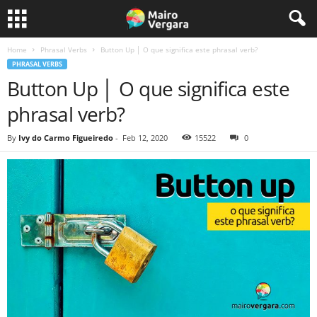
Home
Phrasal Verbs
Button Up │ O que significa este phrasal verb?
PHRASAL VERBS
Button Up │ O que significa este
phrasal verb?
By
Ivy do Carmo Figueiredo
-
Feb 12, 2020
15522
0