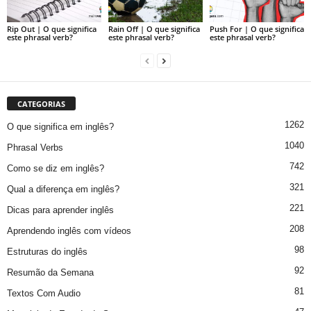
Rip Out | O que significa
Rain Off | O que significa
Push For | O que significa
este phrasal verb?
este phrasal verb?
este phrasal verb?
CATEGORIAS
1262
O que significa em inglês?
1040
Phrasal Verbs
742
Como se diz em inglês?
321
Qual a diferença em inglês?
221
Dicas para aprender inglês
208
Aprendendo inglês com vídeos
98
Estruturas do inglês
92
Resumão da Semana
81
Textos Com Audio