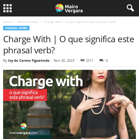
Home
Phrasal Verbs
Charge With | O que significa este phrasal verb?
PHRASAL VERBS
Charge With | O que significa este
phrasal verb?
By
Ivy do Carmo Figueiredo
-
Nov 20, 2023
2511
0