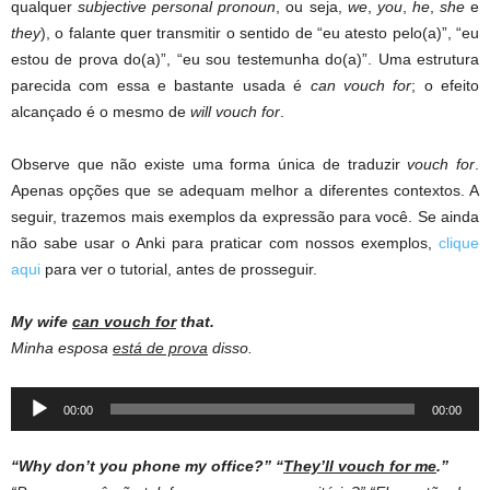
qualquer
subjective personal pronoun
, ou seja,
we
,
you
,
he
,
she
e
they
), o falante quer transmitir o sentido de “eu atesto pelo(a)”, “eu
estou de prova do(a)”, “eu sou testemunha do(a)”. Uma estrutura
parecida com essa e bastante usada é
can vouch for
; o efeito
alcançado é o mesmo de
will vouch for
.
Observe que não existe uma forma única de traduzir
vouch for
.
Apenas opções que se adequam melhor a diferentes contextos. A
seguir, trazemos mais exemplos da expressão para você. Se ainda
não sabe usar o Anki para praticar com nossos exemplos,
clique
aqui
para ver o tutorial, antes de prosseguir.
My wife
can vouch for
that.
Minha esposa
está de prova
disso.
Audio
00:00
00:00
Player
“Why don’t you phone my office?”
“
They’ll vouch for me
.”