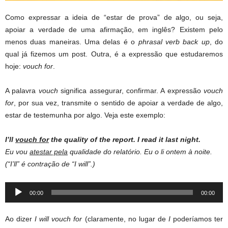
Como expressar a ideia de “estar de prova” de algo, ou seja,
apoiar a verdade de uma afirmação, em inglês? Existem pelo
menos duas maneiras. Uma delas é o
phrasal verb back up
, do
qual já fizemos um post. Outra, é a expressão que estudaremos
hoje:
vouch for
.
A palavra
vouch
significa assegurar, confirmar. A expressão
vouch
for
, por sua vez, transmite o sentido de apoiar a verdade de algo,
estar de testemunha por algo. Veja este exemplo:
I’ll
vouch for
the quality of the report. I read it last night.
Eu vou
atestar pela
qualidade do relatório. Eu o li ontem à noite.
(“I’ll” é contração de “I will”.)
Audio
00:00
00:00
Player
Ao dizer
I will vouch for
(claramente, no lugar de
I
poderíamos ter