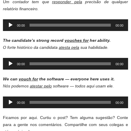
Um contador tem que
responder pela
precisão de qualquer
relatório financeiro.
Audio
00:00
00:00
Player
The candidate’s strong record
vouches for
her ability.
O forte histórico da candidata
atesta pela
sua habilidade.
Audio
00:00
00:00
Player
We can
vouch for
the software — everyone here uses it.
Nós podemos
atestar pelo
software — todos aqui usam ele.
Audio
00:00
00:00
Player
Ficamos por aqui. Curtiu o post? Tem alguma sugestão? Conte
para a gente nos comentários. Compartilhe com seus colegas e