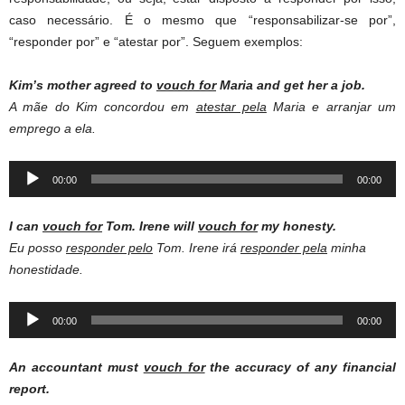
caso necessário. É o mesmo que “responsabilizar-se por”,
“responder por” e “atestar por”. Seguem exemplos:
Kim’s mother agreed to
vouch for
Maria and get her a job.
A mãe do Kim concordou em
atestar pela
Maria e arranjar um
emprego a ela.
Audio
00:00
00:00
Player
I can
vouch for
Tom. Irene will
vouch for
my honesty.
Eu posso
responder pelo
Tom. Irene irá
responder pela
minha
honestidade.
Audio
00:00
00:00
Player
An accountant must
vouch for
the accuracy of any financial
report.