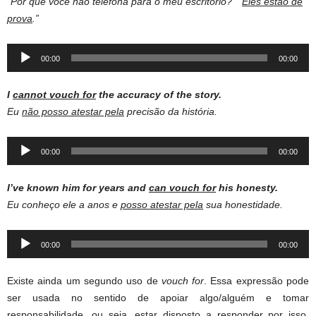
“Por que você não telefona para o meu escritório?” “
Eles estão de
prova
.”
Audio
00:00
00:00
Player
I
cannot vouch for
the accuracy of the story.
Eu
não posso atestar pela
precisão da história.
Audio
00:00
00:00
Player
I’ve known him for years and
can vouch for
his honesty.
Eu conheço ele a anos e
posso atestar pela
sua honestidade.
Audio
00:00
00:00
Player
Existe ainda um segundo uso de
vouch for
. Essa expressão pode
ser usada no sentido de apoiar algo/alguém e tomar
responsabilidade, ou seja, estar disposto a responder por isso,