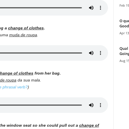
Feb 19
O que
Good
ng a
change of clothes
.
Apr 13
a uma
muda de roupa
.
Qual 
Going
Aug 15
hange of clothes
from her bag.
de roupa
da sua mala.
te phrasal verb?
)
 the window seat so she could pull out a
change of