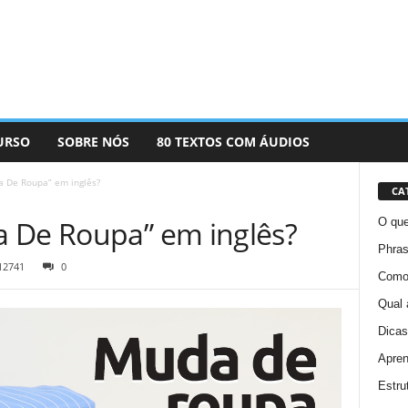
URSO
SOBRE NÓS
80 TEXTOS COM ÁUDIOS
a De Roupa” em inglês?
CA
 De Roupa” em inglês?
O que
Phras
12741
0
Como 
Qual 
Dicas
Apren
Estru