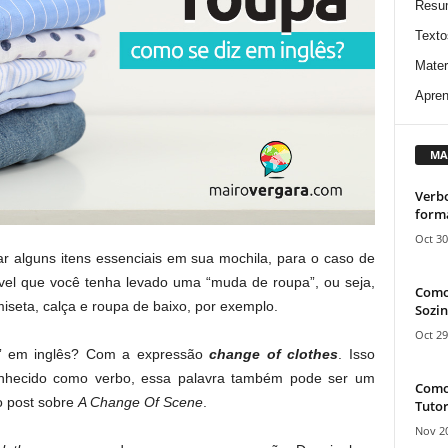
Resu
Texto
Mater
Apren
MA
Verbo
form
Oct 30
ar alguns itens essenciais em sua mochila, para o caso de
ável que você tenha levado uma “muda de roupa”, ou seja,
Como
seta, calça e roupa de baixo, por exemplo.
Sozin
Oct 29
” em inglês? Com a expressão
change of clothes
. Isso
nhecido como verbo, essa palavra também pode ser um
Como 
o post sobre
A Change Of Scene
.
Tutor
Nov 20