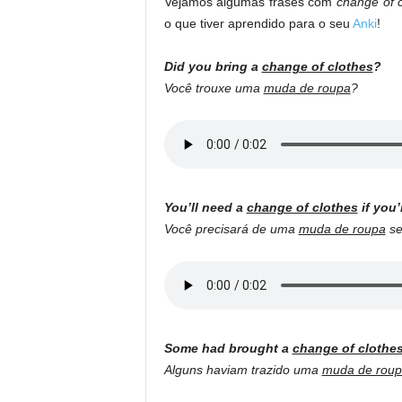
Vejamos algumas frases com
change of 
o que tiver aprendido para o seu
Anki
!
Did you bring a
change of clothes
?
Você trouxe uma
muda de roupa
?
You’ll need a
change of clothes
if you’
Você precisará de uma
muda de roupa
se
Some had brought a
change of clothe
Alguns haviam trazido uma
muda de rou