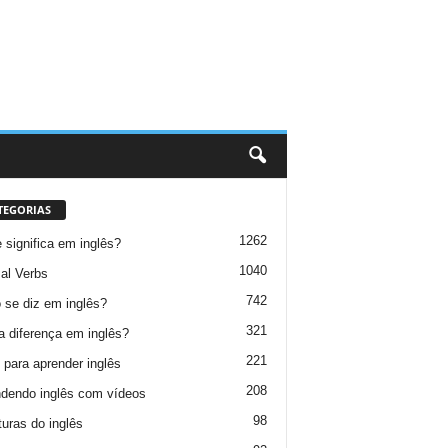
TEGORIAS
1262
 significa em inglês?
1040
al Verbs
742
se diz em inglês?
321
a diferença em inglês?
221
 para aprender inglês
208
dendo inglês com vídeos
98
turas do inglês