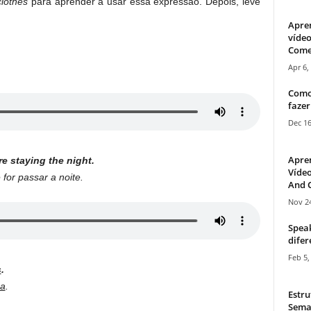
clothes
para aprender a usar essa expressão. Depois, leve
Apre
vídeo
Come
Apr 6,
Como
fazer
Dec 16
Apre
re staying the night.
Vídeo
 for passar a noite.
And C
Nov 24
Speak
difer
Feb 5,
s
.
pa
.
Estru
Sema