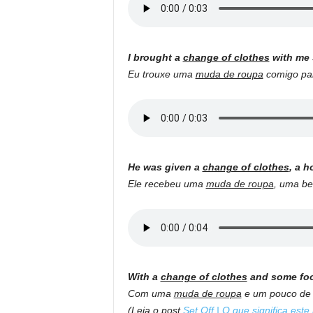
I brought a
change of clothes
with me s
Eu trouxe uma
muda de roupa
comigo par
He was given a
change of clothes
, a h
Ele recebeu uma
muda de roupa
, uma be
With a
change of clothes
and some food
Com uma
muda de roupa
e um pouco de c
(Leia o post
Set Off | O que significa este