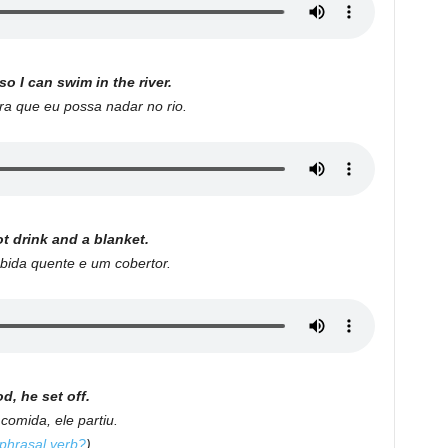
o I can swim in the river.
a que eu possa nadar no rio.
ot drink and a blanket.
bida quente e um cobertor.
, he set off.
omida, ele partiu.
 phrasal verb?
)