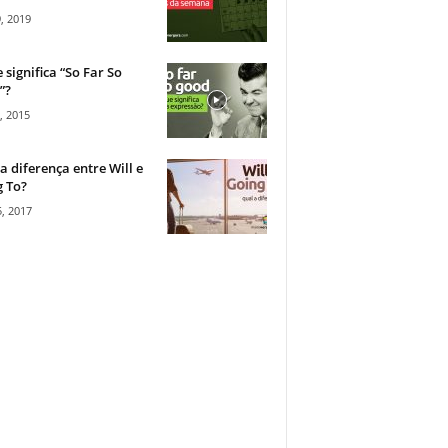
, 2019
 significa “So Far So
”?
, 2015
a diferença entre Will e
 To?
, 2017