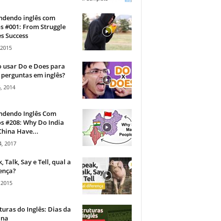
ndendo inglês com
s #001: From Struggle
s Success
 2015
 usar Do e Does para
 perguntas em inglês?
, 2014
ndendo Inglês Com
s #208: Why Do India
hina Have...
, 2017
, Talk, Say e Tell, qual a
ença?
 2015
turas do Inglês: Dias da
na