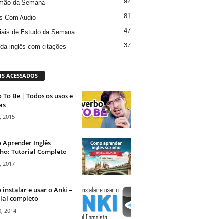
92
mão da Semana
81
s Com Audio
47
iais de Estudo da Semana
37
da inglês com citações
IS ACESSADOS
 To Be | Todos os usos e
as
, 2015
 Aprender Inglês
ho: Tutorial Completo
, 2017
instalar e usar o Anki –
ial completo
, 2014