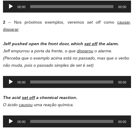
Audio
00:00
00:00
Player
2
– Nos próximos exemplos, veremos
set off
como
causar,
disparar
:
Jeff
pushed
open
the front
door
, which
set
off
the
alarm
.
Jeff empurrou a porta da frente, o que
disparou
o alarme.
(Perceba que o exemplo acima está no passado, mas que o verbo
não muda, pois o passado simples de set é set)
Audio
00:00
00:00
Player
The acid
set off
a chemical reaction
.
O ácido
causou
uma reação química.
Audio
00:00
00:00
Player