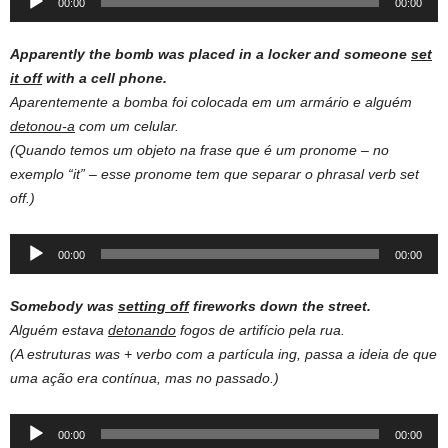
00:00
00:00
Player
Apparently the bomb was placed in a locker and someone
set
it off
with a cell phone.
Aparentemente a bomba foi colocada em um armário e alguém
detonou-a
com um celular.
(Quando temos um objeto na frase que é um pronome – no
exemplo “it” – esse pronome tem que separar o phrasal verb set
off.)
Audio
00:00
00:00
Player
Somebody
was
setting
off
fireworks
down the
street
.
Alguém estava
detonando
fogos de artifício pela rua.
(A estruturas was + verbo com a partícula ing, passa a ideia de que
uma ação era contínua, mas no passado.)
Audio
00:00
00:00