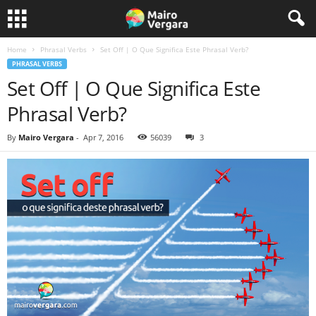
Home
Phrasal Verbs
Set Off | O Que Significa Este Phrasal Verb?
PHRASAL VERBS
Set Off | O Que Significa Este
Phrasal Verb?
By
Mairo Vergara
-
Apr 7, 2016
56039
3