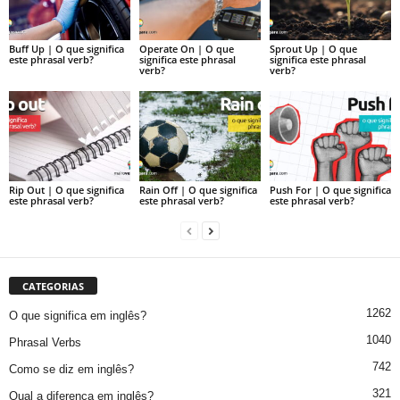
Buff Up | O que significa
Operate On | O que
Sprout Up | O que
este phrasal verb?
significa este phrasal
significa este phrasal
verb?
verb?
Rip Out | O que significa
Rain Off | O que significa
Push For | O que significa
este phrasal verb?
este phrasal verb?
este phrasal verb?
CATEGORIAS
1262
O que significa em inglês?
1040
Phrasal Verbs
742
Como se diz em inglês?
321
Qual a diferença em inglês?