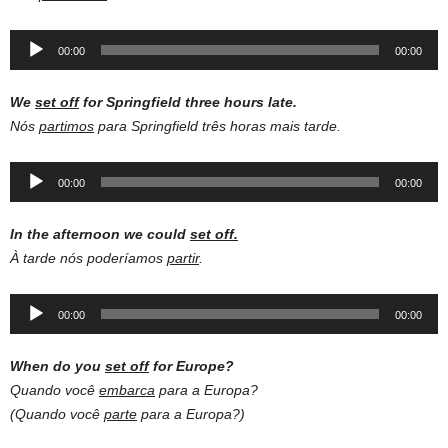
Audio
00:00
00:00
Player
We
set off
for Springfield three hours late.
Nós
partimos
para Springfield três horas mais tarde.
Audio
00:00
00:00
Player
In the afternoon we could
set off.
À tarde nós poderíamos
partir
.
Audio
00:00
00:00
Player
When do you
set off
for Europe?
Quando você
embarca
para a Europa?
(Quando você
parte
para a Europa?)