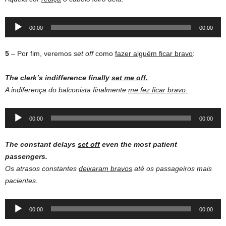
Audio
00:00
00:00
Player
5
– Por fim, veremos
set off
como
fazer alguém ficar bravo
:
The clerk’s indifference finally
set me off.
A indiferença do balconista finalmente
me fez ficar bravo.
Audio
00:00
00:00
Player
The constant delays
set off
even the most patient
passengers.
Os atrasos constantes
deixaram bravos
até os passageiros mais
pacientes.
Audio
00:00
00:00
Player