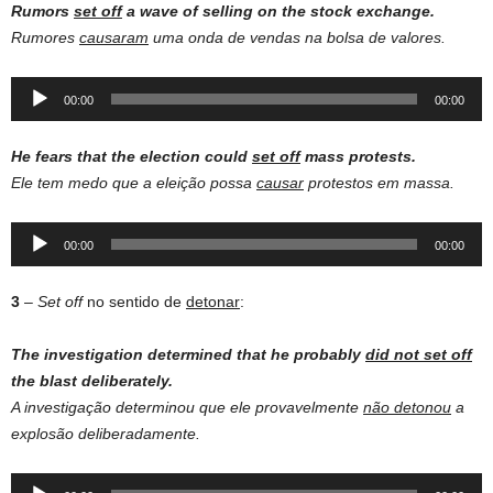
Rumors
set off
a wave of selling on the stock exchange.
Rumores
causaram
uma onda de vendas na bolsa de valores.
Audio
00:00
00:00
Player
He
fears
that the
election
could
set
off
mass
protests
.
Ele tem medo que a eleição possa
causar
protestos em massa.
Audio
00:00
00:00
Player
3
–
Set off
no sentido de
detonar
:
The investigation determined that he probably
did not set off
the blast deliberately.
A investigação determinou que ele provavelmente
não detonou
a
explosão deliberadamente.
Audio