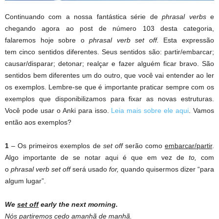
Continuando com a nossa fantástica série de
phrasal verbs
e
chegando agora ao post de número 103 desta categoria,
falaremos hoje sobre o
phrasal verb set off.
Esta expressão
tem cinco sentidos diferentes. Seus sentidos são: partir/embarcar;
causar/disparar; detonar; realçar e fazer alguém ficar bravo. São
sentidos bem diferentes um do outro, que você vai entender ao ler
os exemplos. Lembre-se que é importante praticar sempre com os
exemplos que disponibilizamos para fixar as novas estruturas.
Você pode usar o Anki para isso.
Leia mais sobre ele aqui
. Vamos
então aos exemplos?
1
– Os primeiros exemplos de
set off
serão como
embarcar/partir
.
Algo importante de se notar aqui é que em vez de
to,
com
o
phrasal verb set off
será usado
for,
quando quisermos dizer “para
algum lugar”.
We
set
off
early
the next
morning
.
Nós
partiremos
cedo amanhã de manhã.