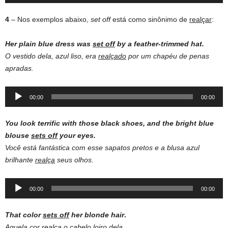
Player
4
– Nos exemplos abaixo,
set off
está como sinônimo de
realçar
:
Her
plain
blue
dress
was
set
off
by a feather-trimmed hat.
O vestido dela, azul liso, era
realçado
por um chapéu de penas
apradas.
Audio
00:00
00:00
Player
You look terrific with those black shoes, and the bright blue
blouse
sets off
your eyes.
Você está fantástica com esse sapatos pretos e a blusa azul
brilhante
realça
seus olhos.
Audio
00:00
00:00
Player
That color
sets off
her blonde hair
.
Aquela cor
realça
o cabelo loiro dela.