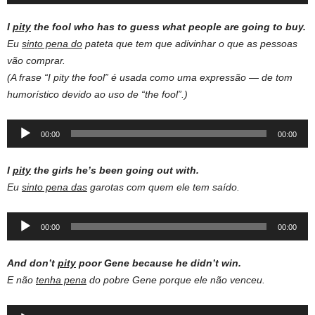
Player
I
pity
the fool who has to guess what people are going to buy.
Eu
sinto pena do
pateta que tem que adivinhar o que as pessoas
vão comprar.
(A frase “I pity the fool” é usada como uma expressão — de tom
humorístico devido ao uso de “the fool”.)
Audio
00:00
00:00
Player
I
pity
the girls he’s been going out with.
Eu
sinto pena das
garotas com quem ele tem saído.
Audio
00:00
00:00
Player
And don’t
pity
poor Gene because he didn’t win.
E não
tenha pena
do pobre Gene porque ele não venceu.
Audio