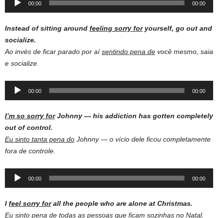
00:00
00:00
Player
Instead of sitting around
feeling sorry for
yourself, go out and
socialize.
Ao invés de ficar parado por aí
sentindo pena de
você mesmo, saia
e socialize.
Audio
00:00
00:00
Player
I’m so sorry for
Johnny — his addiction has gotten completely
out of control.
Eu sinto tanta pena do
Johnny — o vício dele ficou completamente
fora de controle.
Audio
00:00
00:00
Player
I
feel sorry for
all the people who are alone at Christmas.
Eu
sinto pena de
todas as pessoas que ficam sozinhas no Natal.