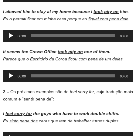
Player
I allowed him to stay at my home because I
took pity on
him.
Eu o permiti ficar em minha casa porque eu
fiquei com pena dele
.
Audio
00:00
00:00
Player
It seems the Crown Office
took pity on
one of them.
Parece que o Escritório da Coroa
ficou com pena de
um deles.
Audio
00:00
00:00
Player
2 –
Os próximos exemplos são de
feel sorry for
, cuja tradução mais
comum é “sentir pena de”:
I
feel sorry for
the guys who have to work double shifts.
Eu
sinto pena dos
caras que tem de trabalhar turnos duplos.
Audio