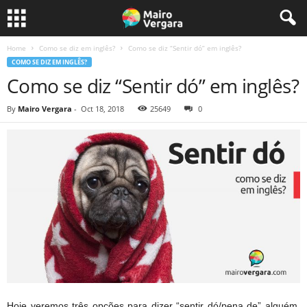
Home
Como se diz em inglês?
Como se diz “Sentir dó” em inglês?
COMO SE DIZ EM INGLÊS?
Como se diz “Sentir dó” em inglês?
By
Mairo Vergara
-
Oct 18, 2018
25649
0
Hoje veremos três opções para dizer “sentir dó/pena de” alguém.