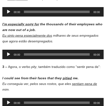
Audio
00:00
00:00
Player
I’m especially sorry for
the thousands of their employees who
are now out of a job.
Eu sinto pena especialmente dos
milhares de seus empregados
que agora estão desempregados.
Audio
00:00
00:00
Player
3 –
Agora, o verbo
pity
, também traduzido como “sentir pena de”:
I could see from their faces that they
pitied
me.
Eu conseguia ver, pelos seus rostos, que eles
sentiam pena de
mim.
Audio
00:00
00:00