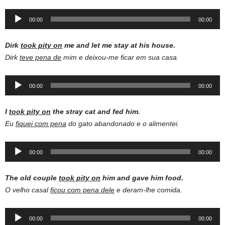
Audio
00:00
00:00
Player
Dirk
took pity on
me and let me stay at his house.
Dirk
teve pena de
mim e deixou-me ficar em sua casa.
Audio
00:00
00:00
Player
I
took pity on
the stray cat and fed him.
Eu
fiquei com pena
do gato abandonado e o alimentei.
Audio
00:00
00:00
Player
The old couple
took pity on
him and gave him food.
O velho casal
ficou com pena dele
e deram-lhe comida.
Audio
00:00
00:00