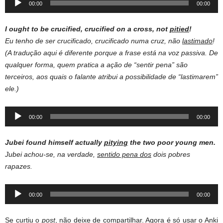
00:00
00:00
Player
I ought to be crucified, crucified on a cross, not
pitied
!
Eu tenho de ser crucificado, crucificado numa cruz, não
lastimado
!
(A tradução aqui é diferente porque a frase está na voz passiva. De
qualquer forma, quem pratica a ação de “sentir pena” são
terceiros, aos quais o falante atribui a possibilidade de “lastimarem”
ele.)
Audio
00:00
00:00
Player
Jubei found himself actually
pitying
the two poor young men.
Jubei achou-se, na verdade,
sentido pena dos
dois pobres
rapazes.
Audio
00:00
00:00
Player
Se curtiu o
post
, não deixe de compartilhar. Agora é só usar o Anki