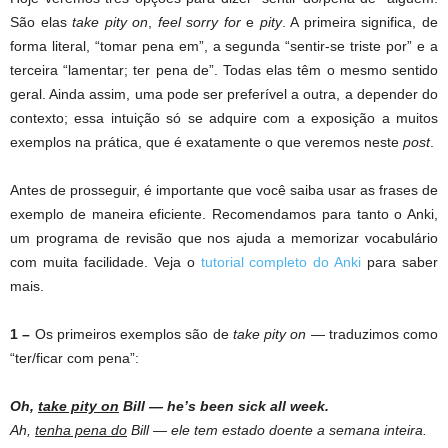
São elas
take pity on
,
feel sorry for
e
pity
. A primeira significa, de
forma literal, “tomar pena em”, a segunda “sentir-se triste por” e a
terceira “lamentar; ter pena de”. Todas elas têm o mesmo sentido
geral. Ainda assim, uma pode ser preferível a outra, a depender do
contexto; essa intuição só se adquire com a exposição a muitos
exemplos na prática, que é exatamente o que veremos neste
post
.
Antes de prosseguir, é importante que você saiba usar as frases de
exemplo de maneira eficiente. Recomendamos para tanto o Anki,
um programa de revisão que nos ajuda a memorizar vocabulário
com muita facilidade. Veja o
tutorial completo do Anki
para saber
mais.
1 –
Os primeiros exemplos são de
take pity on
— traduzimos como
“ter/ficar com pena”:
Oh,
take pity on
Bill — he’s been sick all week.
Ah,
tenha pena do
Bill — ele tem estado doente a semana inteira.