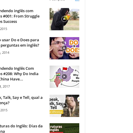
ndendo inglês com
s #001: From Struggle
s Success
 2015
 usar Do e Does para
 perguntas em inglês?
, 2014
ndendo Inglês Com
s #208: Why Do India
hina Have...
, 2017
, Talk, Say e Tell, qual a
ença?
 2015
turas do Inglês: Dias da
na