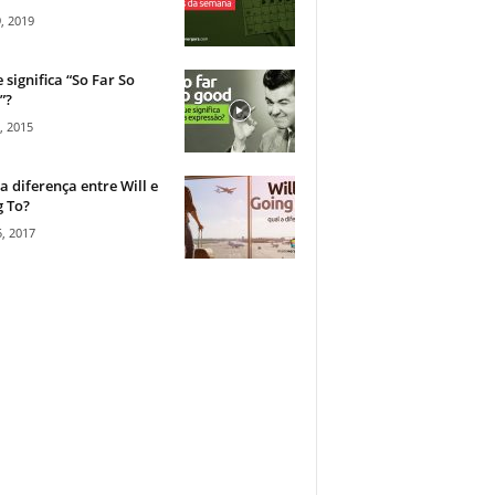
, 2019
 significa “So Far So
”?
, 2015
a diferença entre Will e
 To?
, 2017