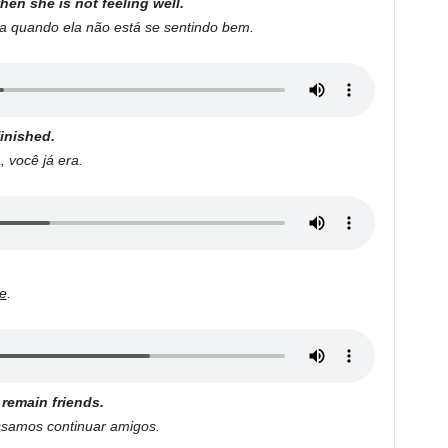
hen she is not feeling well.
a quando ela não está se sentindo bem.
finished.
, você já era.
se
.
 remain friends.
ssamos continuar amigos.