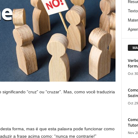
Resu
Texto
Mater
Apren
MA
Verbo
form
Oct 30
Como
 significando “cruz” ou “cruzar”. Mas, como você traduziria
Sozin
Oct 29
Como 
Tutor
desta forma, mas é que esta palavra pode funcionar como
Nov 20
raduzir a frase acima como: “nunca me contrarie!”