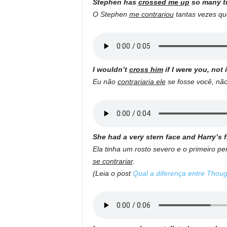
Stephen has
crossed me up
so many ti
O Stephen
me contrariou
tantas vezes qu
I wouldn’t
cross him
if I were you, not 
Eu não
contrariaria ele
se fosse você, não
She had a very stern face and Harry’s 
Ela tinha um rosto severo e o primeiro p
se contrariar
.
(Leia o post
Qual a diferença entre Thou