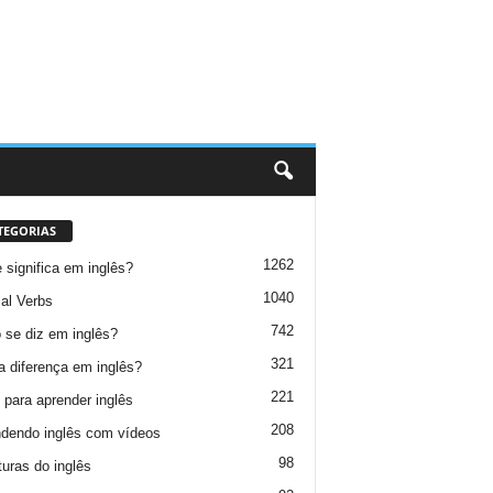
TEGORIAS
1262
 significa em inglês?
1040
al Verbs
742
se diz em inglês?
321
a diferença em inglês?
221
 para aprender inglês
208
dendo inglês com vídeos
98
turas do inglês