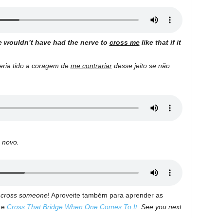
he wouldn’t have had the nerve to
cross me
like that if it
teria tido a coragem de
me contrariar
desse jeito se não
 novo.
a
cross someone
! Aproveite também para aprender as
e
Cross That Bridge When One Comes To It
. See you next