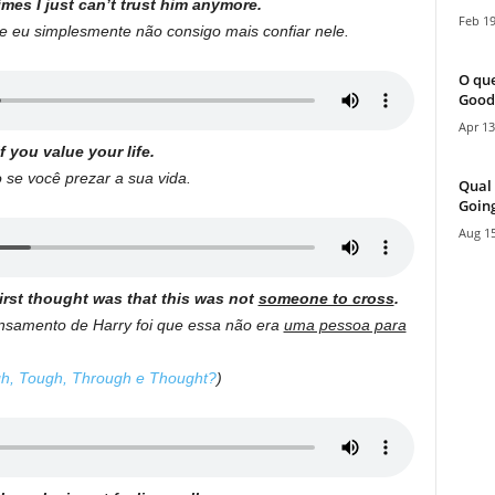
mes I just can’t trust him anymore.
Feb 19
e eu simplesmente não consigo mais confiar nele.
O que
Good
Apr 13
if you value your life.
 se você prezar a sua vida.
Qual 
Going
Aug 15
first thought was that this was not
someone to cross
.
ensamento de Harry foi que essa não era
uma pessoa para
gh, Tough, Through e Thought?
)