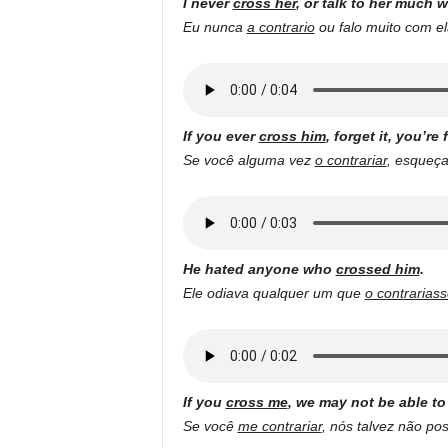
I never
cross her
, or talk to her much w
Eu nunca
a contrario
ou falo muito com el
If you ever
cross him
, forget it, you’re 
Se você alguma vez
o contrariar
, esqueça
He hated anyone who
crossed him
.
Ele odiava qualquer um que
o contrarias
If you
cross m
e
, we may not be able to
Se você
me contrariar
, nós talvez não po