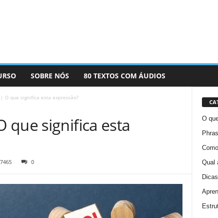
URSO
SOBRE NÓS
80 TEXTOS COM ÁUDIOS
 O que significa esta expressão?
CA
 que significa esta
O que
Phras
Como 
7465
0
Qual 
Dicas
Apren
Estru