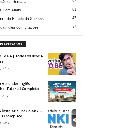
92
mão da Semana
81
s Com Audio
47
iais de Estudo da Semana
37
da inglês com citações
IS ACESSADOS
 To Be | Todos os usos e
as
, 2015
 Aprender Inglês
ho: Tutorial Completo
, 2017
instalar e usar o Anki –
ial completo
, 2014