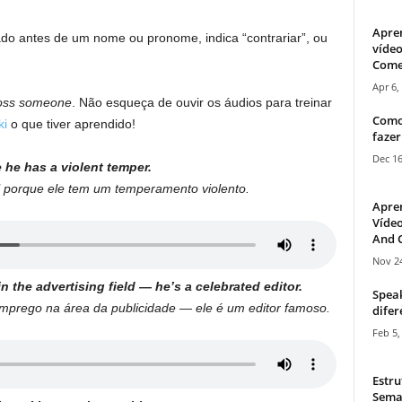
Apre
do antes de um nome ou pronome, indica “contrariar”, ou
vídeo
Come
Apr 6,
oss someone
. Não esqueça de ouvir os áudios para treinar
Como
ki
o que tiver aprendido!
fazer
Dec 16
he has a violent temper.
porque ele tem um temperamento violento.
Apre
Vídeo
And C
Nov 24
n the advertising field — he’s a celebrated editor.
Speak
mprego na área da publicidade — ele é um editor famoso.
difer
Feb 5,
Estru
Sema