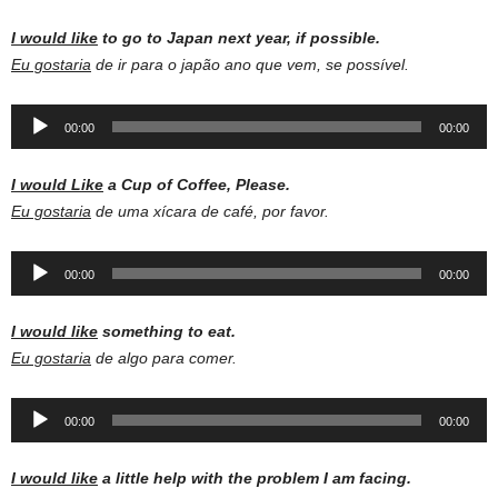
I would like
to go to Japan next year, if possible.
Eu gostaria
de ir para o japão ano que vem, se possível.
Audio
00:00
00:00
Player
I would Like
a Cup of Coffee, Please.
Eu gostaria
de uma xícara de café, por favor.
Audio
00:00
00:00
Player
I would like
something to eat.
Eu gostaria
de algo para comer.
Audio
00:00
00:00
Player
I would like
a little help with the problem I am facing.