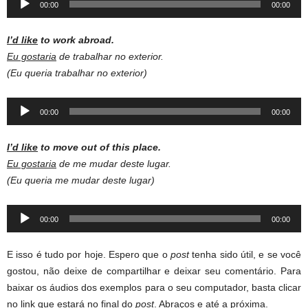
00:00
00:00
Player
I’d like
to work abroad.
Eu gostaria
de trabalhar no exterior.
(Eu queria trabalhar no exterior)
Audio
00:00
00:00
Player
I’d like
to move out of this place.
Eu gostaria
de me mudar deste lugar.
(Eu queria me mudar deste lugar)
Audio
00:00
00:00
Player
E isso é tudo por hoje. Espero que o
post
tenha sido útil, e se você
gostou, não deixe de compartilhar e deixar seu comentário. Para
baixar os áudios dos exemplos para o seu computador, basta clicar
no link que estará no final do
post
. Abraços e até a próxima.