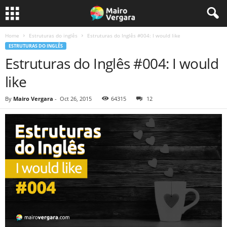
Home
Estruturas do inglês
Estruturas do Inglês #004: I would like
ESTRUTURAS DO INGLÊS
Estruturas do Inglês #004: I would
like
By
Mairo Vergara
-
Oct 26, 2015
64315
12