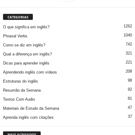
CATEGORIAS
1262
O que significa em inglês?
1040
Phrasal Verbs
742
Como se diz em inglês?
321
Qual a diferença em inglês?
221
Dicas para aprender inglês
208
Aprendendo inglês com vídeos
98
Estruturas do inglês
92
Resumão da Semana
81
Textos Com Audio
47
Materiais de Estudo da Semana
37
Aprenda inglês com citações
MAIS ACESSADOS