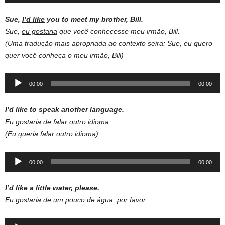
Player
Sue,
I’d like
you to meet my brother, Bill.
Sue,
eu gostaria
que você conhecesse meu irmão, Bill.
(Uma tradução mais apropriada ao contexto seira: Sue, eu quero
quer você conheça o meu irmão, Bill)
Audio
00:00
00:00
Player
I’d like
to speak another language.
Eu gostaria
de falar outro idioma.
(Eu queria falar outro idioma)
Audio
00:00
00:00
Player
I’d like
a little water, please.
Eu gostaria
de um pouco de água, por favor.
Audio