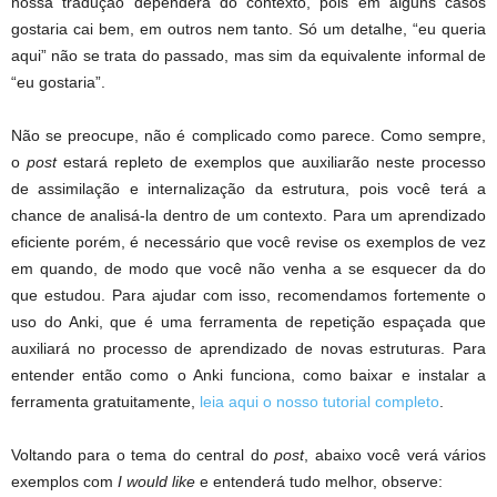
nossa tradução dependerá do contexto, pois em alguns casos
gostaria cai bem, em outros nem tanto. Só um detalhe, “eu queria
aqui” não se trata do passado, mas sim da equivalente informal de
“eu gostaria”.
Não se preocupe, não é complicado como parece. Como sempre,
o
post
estará repleto de exemplos que auxiliarão neste processo
de assimilação e internalização da estrutura, pois você terá a
chance de analisá-la dentro de um contexto. Para um aprendizado
eficiente porém, é necessário que você revise os exemplos de vez
em quando, de modo que você não venha a se esquecer da do
que estudou. Para ajudar com isso, recomendamos fortemente o
uso do Anki, que é uma ferramenta de repetição espaçada que
auxiliará no processo de aprendizado de novas estruturas. Para
entender então como o Anki funciona, como baixar e instalar a
ferramenta gratuitamente,
leia aqui o nosso tutorial completo
.
Voltando para o tema do central do
post
, abaixo você verá vários
exemplos com
I would like
e entenderá tudo melhor, observe: