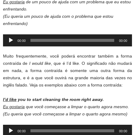
Eu gostaria
de um pouco de ajuda com um problema que eu estou
enfrentando.
(Eu queria um pouco de ajuda com o problema que estou
enfrentando)
Audio
00:00
00:00
Player
Muito frequentemente, você poderá encontrar também a forma
contraída de
I would like
, que é I’d like. O significado não mudará
em nada, a forma contraída é somente uma outra forma da
estrutura, e é a que você ouvirá na grande maioria das vezes no
inglês falado. Veja os exemplos abaixo com a forma contraída:
I’d like
you to start cleaning the room right away.
Eu gostaria
que você começasse a limpar o quarto agora mesmo.
(Eu queria que você começasse a limpar o quarto agora mesmo)
Audio
00:00
00:00