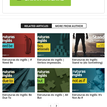
RELATED ARTICLES
MORE FROM AUTHOR
Estruturas do inglês | If
Estruturas do inglês |
Estruturas do Inglês:
Need Be
Verbos impessoais.
Stand to (do Something)
Estruturas do Inglês: Be
Estruturas do inglês | All
Estruturas do Inglês: It’s
Due To
But
Not As If