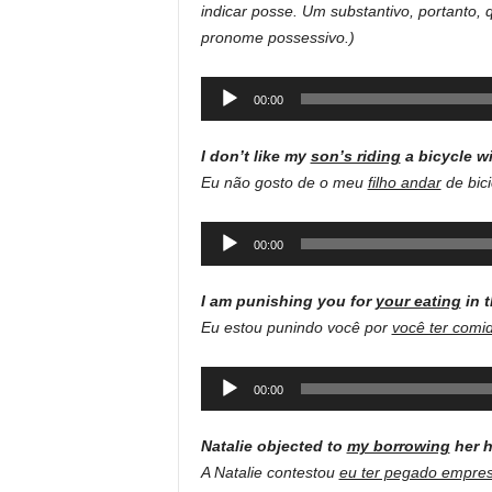
indicar posse. Um substantivo, portanto
pronome possessivo.)
Audio
00:00
Player
I don’t like my
son’s riding
a bicycle wi
Eu não gosto de o meu
filho andar
de bic
Audio
00:00
Player
I am punishing you for
your eating
in 
Eu estou punindo você por
você ter comi
Audio
00:00
Player
Natalie objected to
my borrowing
her h
A Natalie contestou
eu ter pegado empre