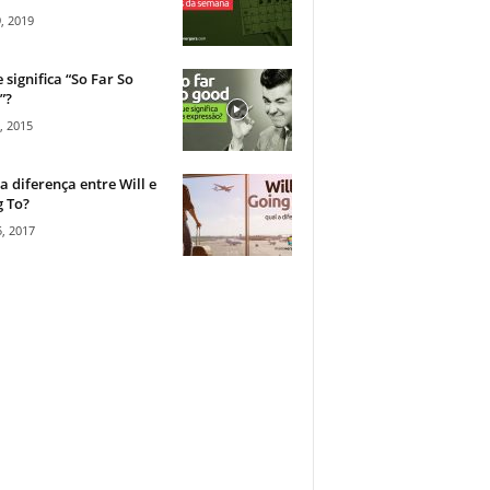
, 2019
 significa “So Far So
”?
, 2015
a diferença entre Will e
 To?
, 2017