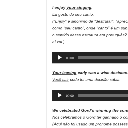
I enjoy
your singing
.
Eu gosto do
seu canto
.
(“Enjoy” é sinônimo de “desfrutar”, “aprecia
como “seu canto”, onde “canto” é um subs
o sentido dessa estrutura em português?
aí vai.)
Audio
00:00
Player
Your leaving
early was a wise decision
Você sair
cedo foi uma decisão sábia.
Audio
00:00
Player
We celebrated
Gord’s winning
the cont
Nós celebramos
o Gord ter ganhado
o co
(Aqui não foi usado um pronome possessiv