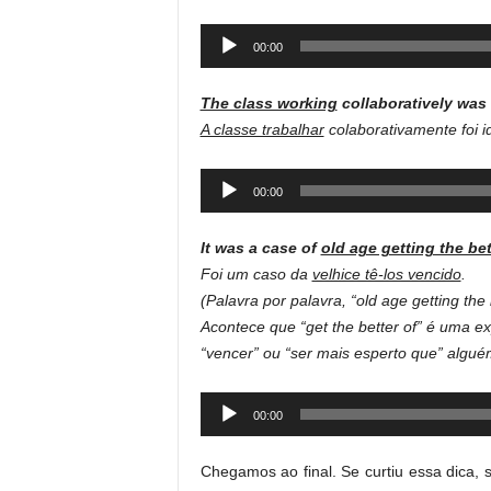
Audio
00:00
Player
The class working
collaboratively was
A classe trabalhar
colaborativamente foi i
Audio
00:00
Player
It was a case of
old age getting the be
Foi um caso da
velhice tê-los vencido
.
(Palavra por palavra, “old age getting the
Acontece que “get the better of” é uma e
“vencer” ou “ser mais esperto que” algu
Audio
00:00
Player
Chegamos ao final. Se curtiu essa dica