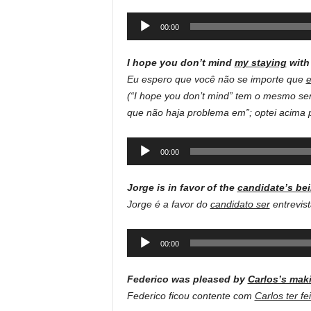
Audio
00:00
Player
I hope you don’t mind
my staying
with
Eu espero que você não se importe que
e
(“I hope you don’t mind” tem o mesmo se
que não haja problema em”; optei acima pe
Audio
00:00
Player
Jorge is in favor of the
candidate’s be
Jorge é a favor do
candidato ser
entrevist
Audio
00:00
Player
Federico was pleased by
Carlos’s mak
Federico ficou contente com
Carlos ter fei