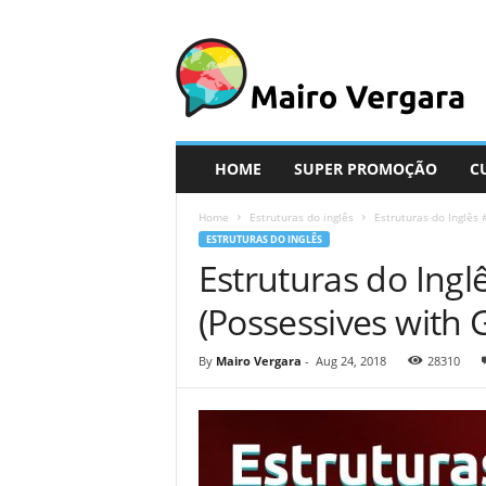
M
a
i
r
o
V
e
HOME
SUPER PROMOÇÃO
C
r
g
Home
Estruturas do inglês
Estruturas do Inglês
a
ESTRUTURAS DO INGLÊS
r
Estruturas do Ingl
a
(Possessives with 
By
Mairo Vergara
-
Aug 24, 2018
28310