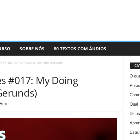
URSO
SOBRE NÓS
80 TEXTOS COM ÁUDIOS
 #017: My Doing (Possessives with Gerunds)
CA
ês #017: My Doing
O que
Phras
Gerunds)
Como 
0
Qual 
Dicas
Apren
Estru