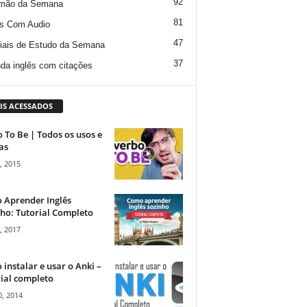
92
mão da Semana
81
s Com Audio
47
iais de Estudo da Semana
37
da inglês com citações
IS ACESSADOS
 To Be | Todos os usos e
as
, 2015
 Aprender Inglês
ho: Tutorial Completo
, 2017
instalar e usar o Anki –
ial completo
, 2014