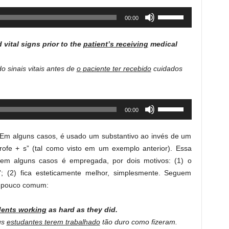
increase
Use
00:00
or
Up/Down
decrease
Arrow
volume.
vital signs prior to the
patient’s receiving
medical
keys
to
o sinais vitais antes de
o paciente ter recebido
cuidados
increase
or
decrease
Use
00:00
volume.
Up/Down
Arrow
. Em alguns casos, é usado um substantivo ao invés de um
keys
ofe + s” (tal como visto em um exemplo anterior). Essa
to
 em alguns casos é empregada, por dois motivos: (1) o
increase
; (2) fica esteticamente melhor, simplesmente. Seguem
or
o pouco comum:
decrease
volume.
dents working
as hard as they did.
us
estudantes terem trabalhado
tão duro como fizeram.