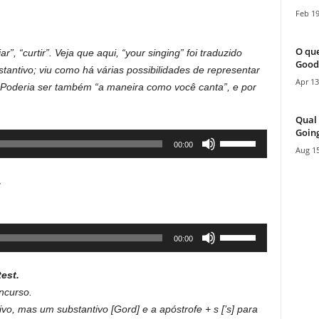
Feb 19
O que
r”, “curtir”. Veja que aqui, “your singing” foi traduzido
Good
tantivo; viu como há várias possibilidades de representar
Apr 13
 Poderia ser também “a maneira como você canta”, e por
Qual 
Going
Use
00:00
Aug 15
Up/Down
Arrow
.
keys
to
increase
Use
00:00
or
Up/Down
decrease
Arrow
volume.
est.
keys
ncurso.
to
o, mas um substantivo [Gord] e a apóstrofe + s [’s] para
increase