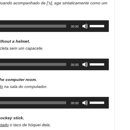
, quando acompanhado de [‘s], age sintaticamente como um
or
decrease
volume.
Use
00:00
Up/Down
Arrow
thout a helmet.
keys
icleta sem um capacete.
to
increase
Use
00:00
or
Up/Down
decrease
Arrow
volume.
the computer room.
keys
do
na sala do computador.
to
increase
Use
00:00
or
Up/Down
decrease
Arrow
volume.
ockey stick.
keys
stado
o taco de hóquei dela.
to