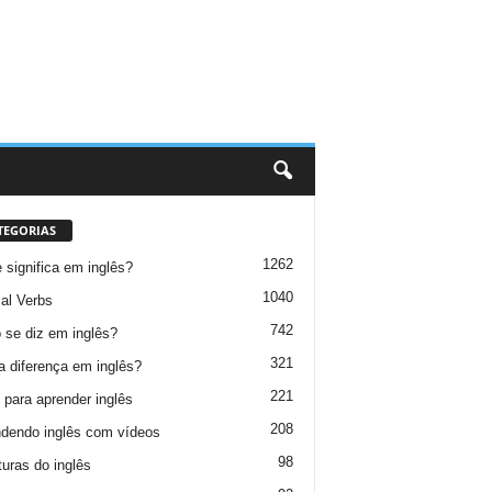
TEGORIAS
1262
 significa em inglês?
1040
al Verbs
742
se diz em inglês?
321
a diferença em inglês?
221
 para aprender inglês
208
dendo inglês com vídeos
98
turas do inglês