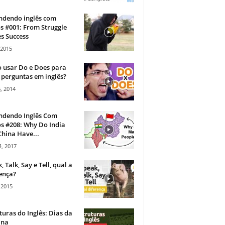
ndendo inglês com
s #001: From Struggle
s Success
 2015
 usar Do e Does para
 perguntas em inglês?
, 2014
ndendo Inglês Com
s #208: Why Do India
hina Have...
, 2017
, Talk, Say e Tell, qual a
ença?
 2015
turas do Inglês: Dias da
na