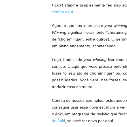
I can’t stand
é simplesmente “eu não a
confira aqui
.
Agora o que nos interessa é
your whinin
Whining
significa literalmente “chorami
de “choramingar”, entre outros). O gerú
em pleno andamento, acontecendo.
Logo, traduzindo
your whining
literalme
sentido. É aqui que você precisa entende
fosse “o seu ato de choramingar” ou, com
possibilidades. Você verá, nas frases 
traduzir essa estrutura.
Confira os nossos exemplos, estudando-
conseguir usar essa nova estrutura é v
o Anki, um programa de revisão que facil
do Anki
, se você for novo por aqui.