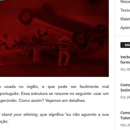
Resu
Texto
Mater
Apren
MA
Verbo
form
Oct 30
Como
o usada no inglês, e que pode ser facilmente mal
Sozin
 português. Essa estrutura se resume no seguinte: usar um
Oct 29
 gerúndio. Como assim? Vejamos em detalhes.
Como 
t stand your whining
, que significa “eu não aguento a sua
Tutor
ução.
Nov 20