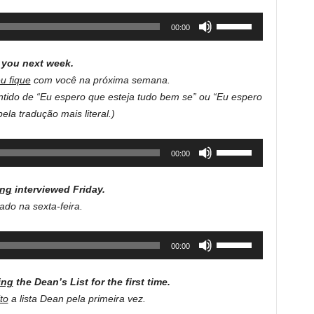
increase
Use
00:00
or
Up/Down
decrease
Arrow
volume.
 you next week.
keys
u fique
com você na próxima semana.
to
ntido de “Eu espero que esteja tudo bem se” ou “Eu espero
increase
la tradução mais literal.)
or
decrease
Use
00:00
volume.
Up/Down
Arrow
ing
interviewed Friday.
keys
ado na sexta-feira.
to
increase
Use
00:00
or
Up/Down
decrease
Arrow
volume.
ing
the Dean’s List for the first time.
keys
to
a lista Dean pela primeira vez.
to