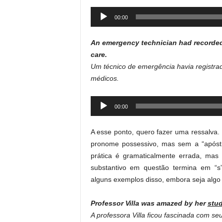
Audio
00:00
Player
An emergency technician had recorded 
care.
Um técnico de emergência havia registrad
médicos.
Audio
00:00
Player
A esse ponto, quero fazer uma ressalva
pronome possessivo, mas sem a “apóstr
prática é gramaticalmente errada, mas
substantivo em questão termina em “s”
alguns exemplos disso, embora seja alg
Professor Villa was amazed by her
stu
A professora Villa ficou fascinada com se