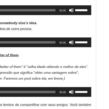
Use
00:00
Up/Down
Arrow
 somebody else’s idea.
keys
deia de outra pessoa.
to
increase
Use
00:00
or
Up/Down
decrease
Arrow
volume.
tter of them
.
keys
to
 better of them” é “velha idade obtendo o melhor de eles”.
increase
xpressão que significa “obter uma vantagem sobre”,
or
ém. Faremos um post sobre ela, em breve.)
decrease
volume.
Use
00:00
Up/Down
Arrow
, se lembre de compartilhar com seus amigos. Você também
keys