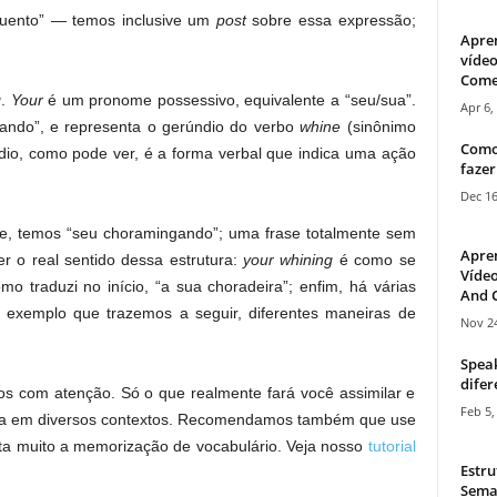
guento” — temos inclusive um
post
sobre essa expressão;
Apre
vídeo
Come
g
.
Your
é um pronome possessivo, equivalente a “seu/sua”.
Apr 6,
ngando”, e representa o gerúndio do verbo
whine
(sinônimo
Como
ndio, como pode ver, é a forma verbal que indica uma ação
fazer
Dec 16
nte, temos “seu choramingando”; uma frase totalmente sem
Apre
r o real sentido dessa estrutura:
your whining
é como se
Vídeo
o traduzi no início, “a sua choradeira”; enfim, há várias
And C
de exemplo que trazemos a seguir, diferentes maneiras de
Nov 24
Speak
difer
os com atenção. Só o que realmente fará você assimilar e
Feb 5,
ê-la em diversos contextos. Recomendamos também que use
ita muito a memorização de vocabulário. Veja nosso
tutorial
Estru
Sema