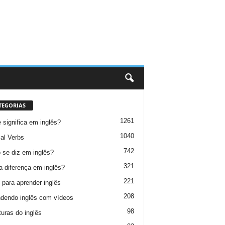
TEGORIAS
1261
 significa em inglês?
1040
al Verbs
742
se diz em inglês?
321
a diferença em inglês?
221
 para aprender inglês
208
dendo inglês com vídeos
98
turas do inglês