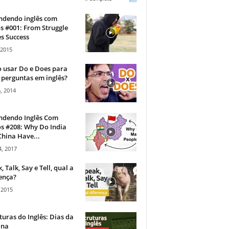
ndendo inglês com
s #001: From Struggle
s Success
 2015
 usar Do e Does para
 perguntas em inglês?
, 2014
ndendo Inglês Com
s #208: Why Do India
hina Have...
, 2017
, Talk, Say e Tell, qual a
ença?
 2015
turas do Inglês: Dias da
na