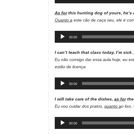
Player
As for
this hunting dog of yours, he’s 
Quanto a
este cão de caça seu, ele é com
Audio
00:00
Player
I can’t teach that class today, I’m sick.
Eu não consigo dar essa aula hoje, eu es
estão de licença.
Audio
00:00
Player
I will take care of the dishes,
as for
the
Eu vou cuidar dos pratos,
quanto a
o lixo,
Audio
00:00
Player