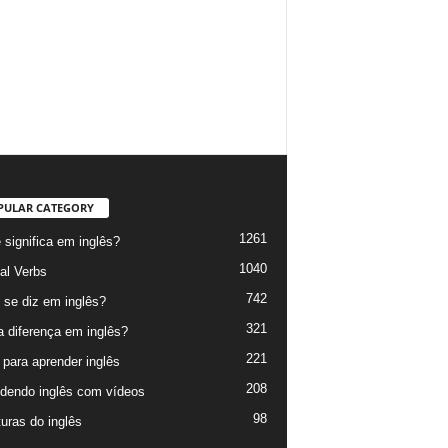
PULAR CATEGORY
1261
 significa em inglês?
1040
al Verbs
742
se diz em inglês?
321
a diferença em inglês?
221
 para aprender inglês
208
dendo inglês com vídeos
98
turas do inglês