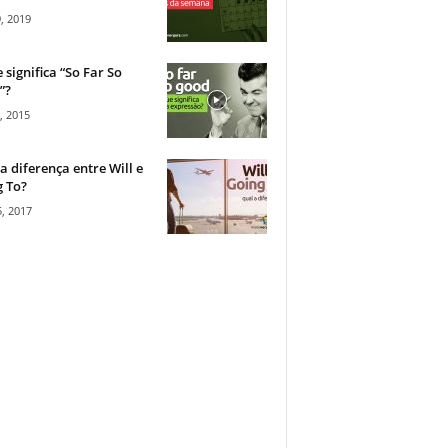
, 2019
 significa “So Far So
”?
, 2015
a diferença entre Will e
 To?
, 2017