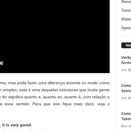
Resu
Texto
Mater
Apren
MA
Verbo
form
Oct 30
quena, mas pode fazer uma diferença enorme no modo como
Como
 simples, esta é uma daquelas estruturas que muita gente
Sozin
 for
significa quanto a, quanto ao, quanto à, com relação a
Oct 29
e esse sentido. Para que isso fique mais claro, veja o
Como 
Tutor
 it is very good.
Nov 20