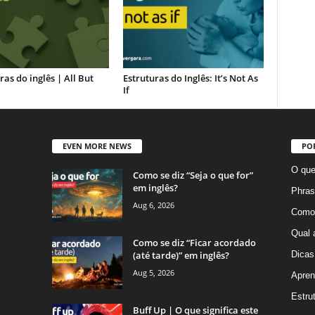
ras do inglês | All But
Estruturas do Inglês: It’s Not As
If
EVEN MORE NEWS
PO
O que
Como se diz “Seja o que for”
em inglês?
Phras
Aug 6, 2026
Como 
Qual 
Como se diz “Ficar acordado
(até tarde)” em inglês?
Dicas
Aug 5, 2026
Apren
Estru
Buff Up | O que significa este