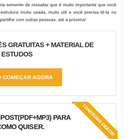
Arrow
volume.
ria somente de ressaltar que é muito importante que você
keys
strutura muito usada, muito útil e você precisa tê-la no
to
partilhe com outras pessoas, até a próxima!
increase
or
decrease
ÊS GRATUITAS + MATERIAL DE
volume.
ESTUDOS
 COMEÇAR AGORA
 POST
(PDF+MP3) PARA
OMO QUISER.