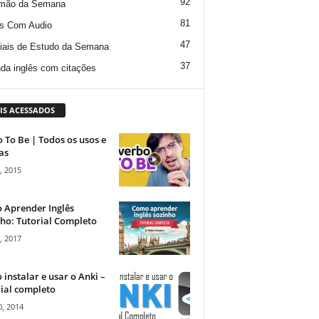
92
mão da Semana
81
s Com Audio
47
iais de Estudo da Semana
37
da inglês com citações
IS ACESSADOS
 To Be | Todos os usos e
as
, 2015
 Aprender Inglês
ho: Tutorial Completo
, 2017
instalar e usar o Anki –
ial completo
, 2014