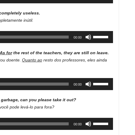
Up/Down
decrease
Arrow
volume.
completely useless.
keys
pletamente inútil.
to
increase
Use
00:00
or
Up/Down
decrease
Arrow
volume.
As for
the rest of the teachers, they are still on leave.
keys
tou doente.
Quanto ao
resto dos professores, eles ainda
to
increase
or
Use
00:00
decrease
Up/Down
volume.
Arrow
 garbage, can you please take it out?
keys
 você pode levá-lo para fora?
to
increase
Use
00:00
or
Up/Down
decrease