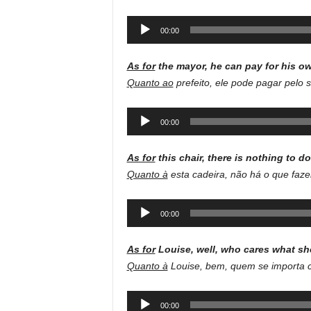
Audio
00:00
Player
As for
the mayor, he can pay for his ow
Quanto ao
prefeito, ele pode pagar pelo s
Audio
00:00
Player
As for
this chair, there is nothing to do
Quanto à
esta cadeira, não há o que fazer
Audio
00:00
Player
As for
Louise, well, who cares what sh
Quanto à
Louise, bem, quem se importa 
Audio
00:00