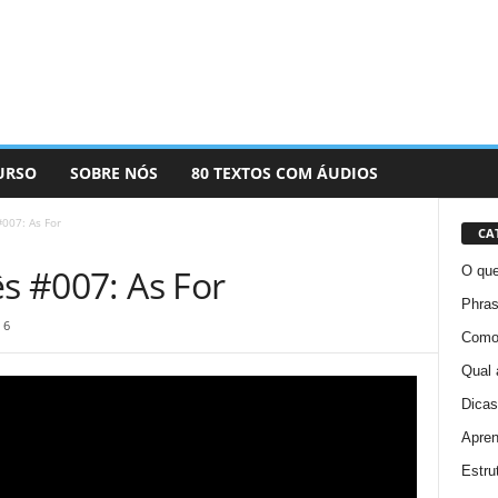
URSO
SOBRE NÓS
80 TEXTOS COM ÁUDIOS
#007: As For
CA
ês #007: As For
O que
Phras
6
Como 
Qual 
Dicas
Apren
Estru