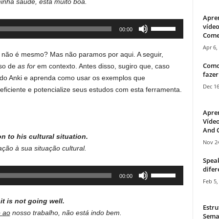
nha saúde, está muito boa.
Apre
Use
vídeo
00:00
Come
Up/Down
Apr 6,
Arrow
 não é mesmo? Mas não paramos por aqui. A seguir,
keys
Como
uso de
as for
em contexto. Antes disso, sugiro que, caso
to
fazer
do Anki e aprenda como usar os exemplos que
increase
Dec 16
eficiente e potencialize seus estudos com esta ferramenta.
or
decrease
Apre
volume.
Vídeo
And C
n to his cultural situation.
Nov 24
ção à sua situação cultural.
Speak
difer
Use
00:00
Feb 5,
Up/Down
Arrow
it is not going well.
keys
Estru
 ao
nosso trabalho, não está indo bem.
Sema
to