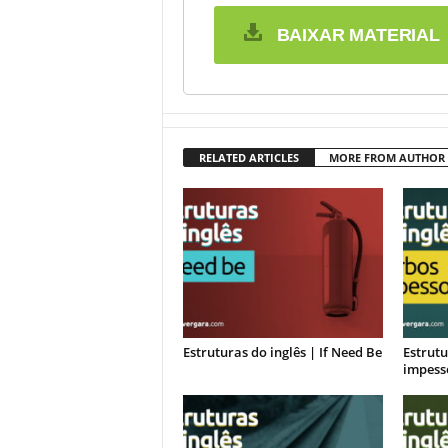
BAIXAR MATERIAL
RELATED ARTICLES
MORE FROM AUTHOR
Estruturas do inglês | If Need Be
Estrutu
impess