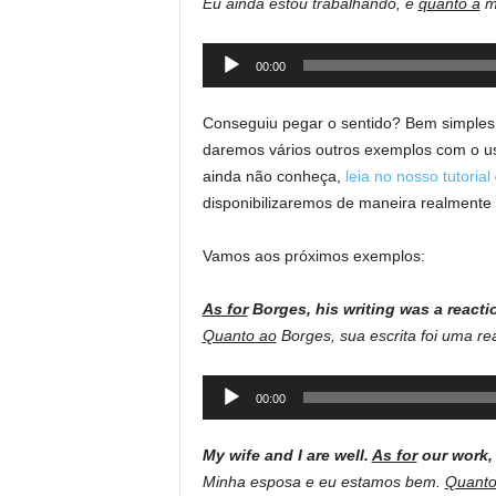
Eu ainda estou trabalhando, e
quanto à
mi
Audio
00:00
Player
Conseguiu pegar o sentido? Bem simples
daremos vários outros exemplos com o 
ainda não conheça,
leia no nosso tutorial
disponibilizaremos de maneira realmente 
Vamos aos próximos exemplos:
As for
Borges, his writing was a reactio
Quanto ao
Borges, sua escrita foi uma rea
Audio
00:00
Player
My wife and I are well.
As for
our work, 
Minha esposa e eu estamos bem.
Quanto