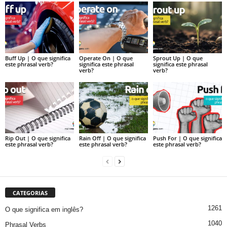
Buff Up | O que significa
Operate On | O que
Sprout Up | O que
este phrasal verb?
significa este phrasal
significa este phrasal
verb?
verb?
Rip Out | O que significa
Rain Off | O que significa
Push For | O que significa
este phrasal verb?
este phrasal verb?
este phrasal verb?
CATEGORIAS
1261
O que significa em inglês?
1040
Phrasal Verbs