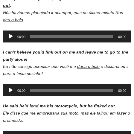
out
.
Nós havíamos planejado ir acampar, mas no último minuto Ron
deu o bolo
.
Audio
00:00
00:00
Player
I can’t believe you’d
fink out
on me and leave me to go to the
party alone!
Eu não consigo acreditar que você me
daria o bolo
e deixaria eu ir
para a festa sozinho!
Audio
00:00
00:00
Player
He said he’d lend me his motorcycle, but he
finked out
.
Ele disse que me emprestaria sua moto, mas ele
falhou em fazer o
prometido
.