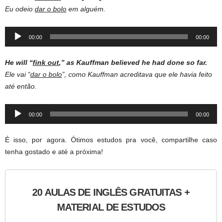
Eu odeio
dar o bolo
em alguém.
Audio
00:00
00:00
Player
He will “
fink out
,” as Kauffman believed he had done so far.
Ele vai “
dar o bolo
”, como Kauffman acreditava que ele havia feito
até então.
Audio
00:00
00:00
Player
É isso, por agora. Ótimos estudos pra você, compartilhe caso
tenha gostado e até a próxima!
20 AULAS DE INGLÊS GRATUITAS +
MATERIAL DE ESTUDOS