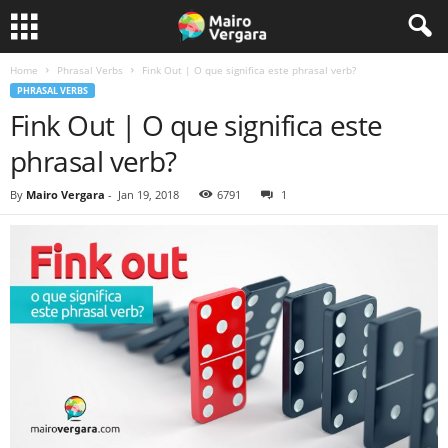
Home
Phrasal Verbs
Fink Out | O que significa este phrasal verb?
PHRASAL VERBS
Fink Out | O que significa este
phrasal verb?
By
Mairo Vergara
-
Jan 19, 2018
6791
1