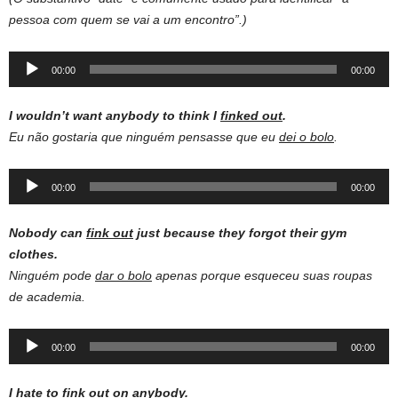
pessoa com quem se vai a um encontro”.)
Audio
00:00
00:00
Player
I wouldn’t want anybody to think I
finked out
.
Eu não gostaria que ninguém pensasse que eu
dei o bolo
.
Audio
00:00
00:00
Player
Nobody can
fink out
just because they forgot their gym
clothes.
Ninguém pode
dar o bolo
apenas porque esqueceu suas roupas
de academia.
Audio
00:00
00:00
Player
I hate to
fink out
on anybody.