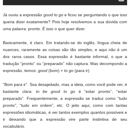
Já ouviu a expressão
good to go
e ficou se perguntando o que isso
queria dizer exatamente? Pois hoje resolvemos a sua dúvida com
uma palavra: pronto. É isso o que quer dizer.
Basicamente, é claro. Em tratando-se do inglês, língua cheia de
nuances, raramente as coisas são tão simples, e aqui não é um
dos raros casos. Essa expressão é bastante informal, o que a
tradução “pronto” ou “preparado” não captura. Mas decompondo a
expressão, temos:
good
(bom) +
to go
(para ir).
“Bom para ir”. Soa desajeitado, mas a ideia, como você pode ver, é
bastante clara:
to be good to go
é “estar pronto”, “estar
preparado”
.
Frequentemente, a expressão se traduz como “tudo
pronto”, “tudo em ordem”, etc
.
O jeito aqui, como com tantas
expressões idiomáticas, é ver tantos exemplos quantos possíveis e
ir deixando que a expressão vire parte instintiva de seu
vocabulário.