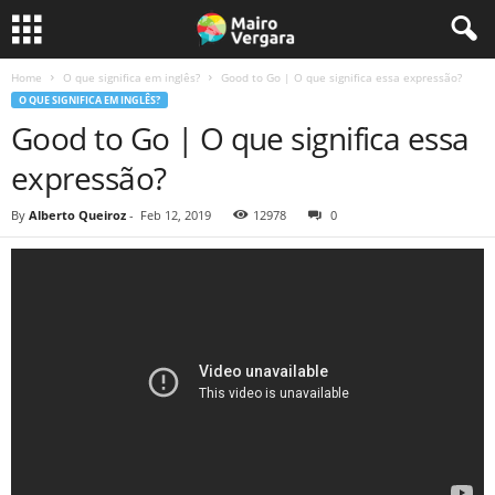
Home
O que significa em inglês?
Good to Go | O que significa essa expressão?
O QUE SIGNIFICA EM INGLÊS?
Good to Go | O que significa essa
expressão?
By
Alberto Queiroz
-
Feb 12, 2019
12978
0