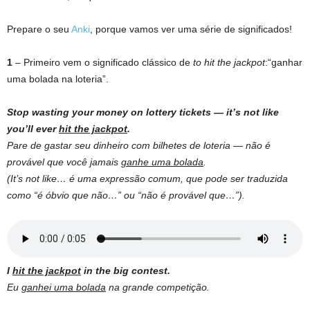
Prepare o seu
Anki
, porque vamos ver uma série de significados!
1
– Primeiro vem o significado clássico de
to hit the jackpot
:“ganhar
uma bolada na loteria”.
Stop wasting your money on lottery tickets — it’s not like
you’ll ever
hit the jackpot
.
Pare de gastar seu dinheiro com bilhetes de loteria — não é
provável que você jamais
ganhe uma bolada
.
(It’s not like… é uma expressão comum, que pode ser traduzida
como “é óbvio que não…” ou “não é provável que…”).
I
hit the jackpot
in the big contest.
Eu
ganhei uma bolada
na grande competição.