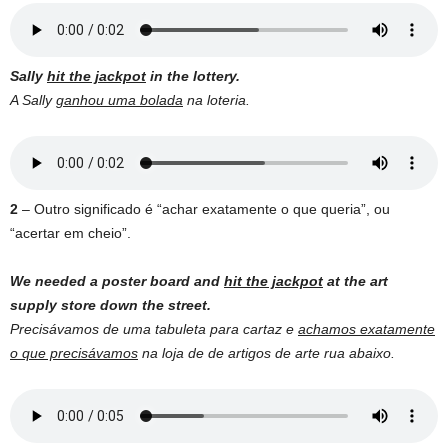
Sally
hit the jackpot
in the lottery.
A Sally
ganhou uma bolada
na loteria.
2
– Outro significado é “achar exatamente o que queria”, ou
“acertar em cheio”.
We needed a poster board and
hit the jackpot
at the art
supply store down the street.
Precisávamos de uma tabuleta para cartaz e
achamos exatamente
o que precisávamos
na loja de de artigos de arte rua abaixo.