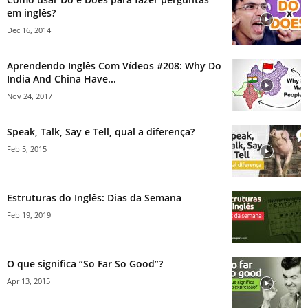
em inglês?
Dec 16, 2014
Aprendendo Inglês Com Vídeos #208: Why Do
India And China Have...
Nov 24, 2017
Speak, Talk, Say e Tell, qual a diferença?
Feb 5, 2015
Estruturas do Inglês: Dias da Semana
Feb 19, 2019
O que significa “So Far So Good”?
Apr 13, 2015