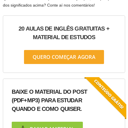
dos significados acima? Conte aí nos comentários!
20 AULAS DE INGLÊS GRATUITAS +
MATERIAL DE ESTUDOS
QUERO COMEÇAR AGORA
BAIXE O MATERIAL DO POST
(PDF+MP3) PARA ESTUDAR
QUANDO E COMO QUISER.