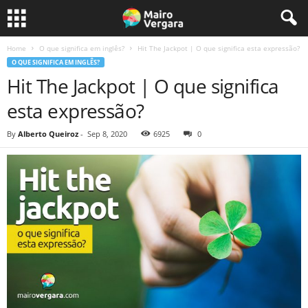
Home
O que significa em inglês?
Hit The Jackpot | O que significa esta expressão?
O QUE SIGNIFICA EM INGLÊS?
Hit The Jackpot | O que significa
esta expressão?
By
Alberto Queiroz
-
Sep 8, 2020
6925
0