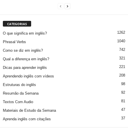
CATEGORIAS
1262
O que significa em inglês?
1040
Phrasal Verbs
742
Como se diz em inglês?
321
Qual a diferença em inglês?
221
Dicas para aprender inglês
208
Aprendendo inglês com vídeos
98
Estruturas do inglês
92
Resumão da Semana
81
Textos Com Audio
47
Materiais de Estudo da Semana
37
Aprenda inglês com citações