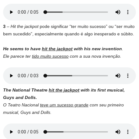
3
–
Hit the jackpot
pode significar “ter muito sucesso” ou “ser muito
bem sucedido”, especialmente quando é algo inesperado e súbito.
He seems to have
hit the jackpot
with his new invention
.
Ele parece ter
tido muito sucesso
com a sua nova invenção.
The National Theatre
hit the jackpot
with its first musical,
Guys and Dolls.
O Teatro Nacional
teve um sucesso grande
com seu primeiro
musical, Guys and Dolls.