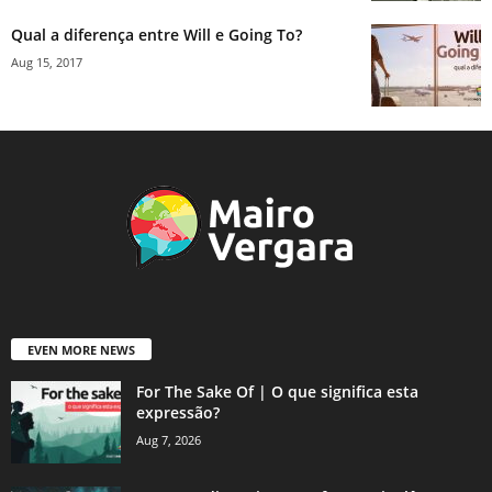
Qual a diferença entre Will e Going To?
Aug 15, 2017
EVEN MORE NEWS
For The Sake Of | O que significa esta
expressão?
Aug 7, 2026