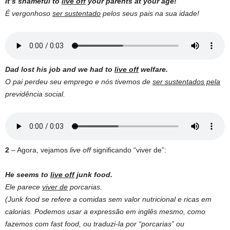
It’s shameful to
live off
your parents at your age!
É vergonhoso
ser sustentado
pelos seus pais na sua idade!
Dad lost his job and we had to
live off
welfare.
O pai perdeu seu emprego e nós tivemos de
ser sustentados pela
previdência social.
2
– Agora, vejamos
live off
significando “viver de”:
He seems to
live off
junk food.
Ele parece
viver de
porcarias.
(Junk food se refere a comidas sem valor nutricional e ricas em
calorias. Podemos usar a expressão em inglês mesmo, como
fazemos com fast food, ou traduzi-la por “porcarias” ou