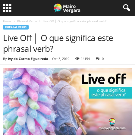
Home
Phrasal Verbs
Live Off │ O que significa este phrasal verb?
PHRASAL VERBS
Live Off │ O que significa este
phrasal verb?
By
Ivy do Carmo Figueiredo
-
Oct 3, 2019
14154
0