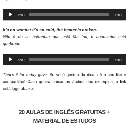
Audio
00:00
00:00
Player
It’s no wonder it’s so cold, the heater is broken.
Não é de se estranhar que está tão frio, o aquecedor está
quebrado.
Audio
00:00
00:00
Player
That’s it for today guys
. Se você gostou da dica, dê o seu like e
compartilhe! Caso queira baixar os áudios dos exemplos, o link
está logo abaixo.
20 AULAS DE INGLÊS GRATUITAS +
MATERIAL DE ESTUDOS