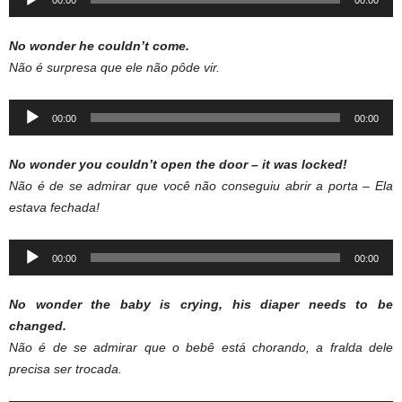
Player
No wonder he couldn’t come.
Não é surpresa que ele não pôde vir.
Audio
00:00
00:00
Player
No wonder you couldn’t open the door – it was locked!
Não é de se admirar que você não conseguiu abrir a porta – Ela
estava fechada!
Audio
00:00
00:00
Player
No wonder the baby is crying, his diaper needs to be
changed.
Não é de se admirar que o bebê está chorando, a fralda dele
precisa ser trocada.