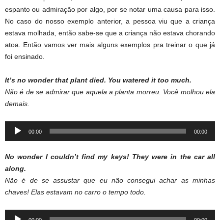
espanto ou admiração por algo, por se notar uma causa para isso.
No caso do nosso exemplo anterior, a pessoa viu que a criança
estava molhada, então sabe-se que a criança não estava chorando
atoa. Então vamos ver mais alguns exemplos pra treinar o que já
foi ensinado.
It’s
no
wonder
that
plant
died.
You
watered
it
too
much.
Não é de se admirar que aquela a planta morreu. Você molhou ela
demais.
Audio
00:00
00:00
Player
No
wonder
I
couldn’t
find
my
keys!
They
were
in
the
car
all
along.
Não é de se assustar que eu não consegui achar as minhas
chaves! Elas estavam no carro o tempo todo.
Audio
00:00
00:00