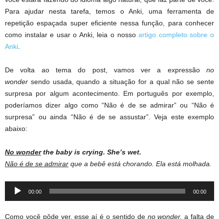
Para ajudar nesta tarefa, temos o Anki, uma ferramenta de
repetição espaçada super eficiente nessa função, para conhecer
como instalar e usar o Anki, leia o nosso
artigo completo sobre o
Anki
.
De volta ao tema do post, vamos ver a expressão
no
wonder
sendo usada, quando a situação for a qual não se sente
surpresa por algum acontecimento. Em português por exemplo,
poderíamos dizer algo como “Não é de se admirar” ou “Não é
surpresa” ou ainda “Não é de se assustar”. Veja este exemplo
abaixo:
No
wonder
the
baby
is
crying.
She’s
wet.
Não é de se admirar
que a bebê está chorando. Ela está molhada.
Audio
00:00
00:00
Player
Como você pôde ver, esse aí é o sentido de
no wonder,
a falta de