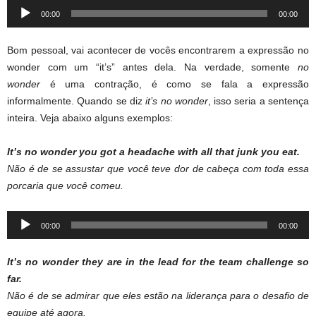
Audio
00:00
00:00
Player
Bom pessoal, vai acontecer de vocês encontrarem a expressão no
wonder com um “it’s” antes dela. Na verdade, somente
no
wonder
é uma contração, é como se fala a expressão
informalmente. Quando se diz
it’s no wonder
, isso seria a sentença
inteira. Veja abaixo alguns exemplos:
It’s no wonder you got a headache with all that junk you eat.
Não é de se assustar que você teve dor de cabeça com toda essa
porcaria que você comeu.
Audio
00:00
00:00
Player
It’s no wonder they are in the lead for the team challenge so
far.
Não é de se admirar que eles estão na liderança para o desafio de
equipe até agora.