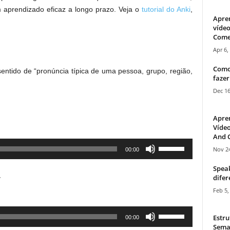
aprendizado eficaz a longo prazo. Veja o
tutorial do Anki
,
Apre
vídeo
Come
Apr 6,
Como
 sentido de “pronúncia típica de uma pessoa, grupo, região,
fazer
Dec 16
Apre
Vídeo
And C
Use
Nov 24
00:00
Up/Down
Speak
Arrow
.
difer
keys
Feb 5,
to
increase
Use
Estru
00:00
or
Up/Down
Sema