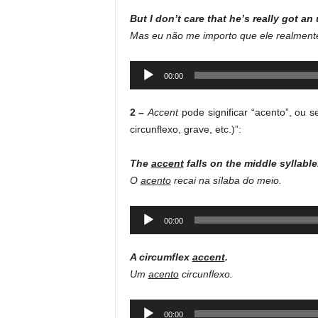
But I don’t care that he’s really got a
Mas eu não me importo que ele realmen
Audio
00:00
Player
2 –
Accent
pode significar “acento”, ou s
circunflexo, grave, etc.)”:
The
accent
falls on the middle syllable
O
acento
recai na sílaba do meio.
Audio
00:00
Player
A circumflex
accent
.
Um
acento
circunflexo.
Audio
00:00