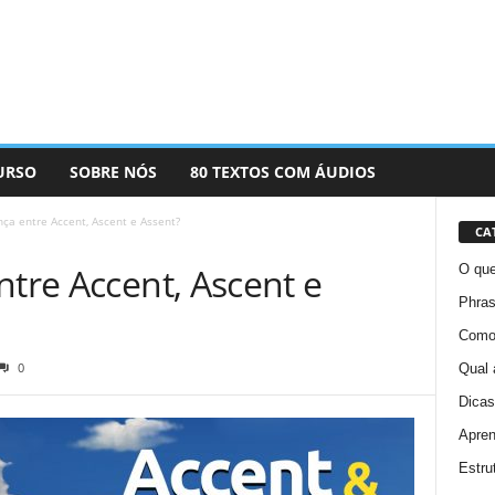
URSO
SOBRE NÓS
80 TEXTOS COM ÁUDIOS
nça entre Accent, Ascent e Assent?
CA
ntre Accent, Ascent e
O que
Phras
Como 
0
Qual 
Dicas
Apren
Estru