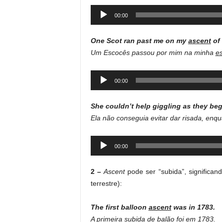
Audio
00:00
Player
One Scot ran past me on my
ascent
of 
Um Escocês passou por mim na minha
e
Audio
00:00
Player
She couldn’t help giggling as they be
Ela não conseguia evitar dar risada, en
Audio
00:00
Player
2 –
Ascent
pode ser “subida”, significa
terrestre):
The first balloon
ascent
was in 1783.
A primeira
subida
de balão foi em 1783.