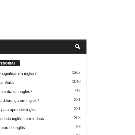
TEGORIAS
1262
 significa em inglês?
1040
al Verbs
742
se diz em inglês?
321
a diferença em inglês?
221
 para aprender inglês
208
dendo inglês com vídeos
98
turas do inglês