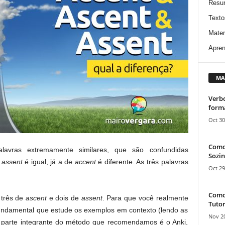
Resu
Texto
Mater
Apren
MA
Verbo
form
Oct 30
Como
vras extremamente similares, que são confundidas
Sozin
e
assent
é igual, já a de
accent
é diferente. As três palavras
Oct 29
Como 
 três de
ascent
e dois de
assent
. Para que você realmente
Tutor
 fundamental que estude os exemplos em contexto (lendo as
Nov 20
o, parte integrante do método que recomendamos é o Anki,