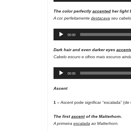
Player
The color perfectly
accented
her light 
A cor perfeitamente
destacava
seu cabelo
Audio
00:00
Player
Dark hair and even darker eyes
accent
Cabelo escuro e olhos mais escuros ain
Audio
00:00
Player
Ascent
1 –
Ascent
pode significar “escalada” (de
The first
ascent
of the Matterhorn.
A primeira
escalada
ao Matterhorn.