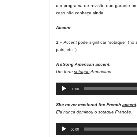
um programa de revisão que garante um 
caso não conheça ainda.
Accent
1 –
Accent
pode significar “sotaque” (no
país, etc.”):
A strong American
accent
.
Um forte
sotaque
Americano.
Audio
00:00
Player
She never mastered the French
accent
Ela nunca dominou o
sotaque
Francês.
Audio
00:00
Player