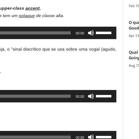
decrease
Arrow
Feb 19
volume.
n upper-class
accent
.
keys
te tem um
sotaque
de classe alta.
to
O que
increase
Good
Use
00:00
or
Apr 13
Up/Down
decrease
Arrow
volume.
eja, o “sinal diacrítico que se usa sobre uma vogal (agudo,
Qual 
keys
Going
to
Aug 15
increase
.
or
decrease
volume.
Use
00:00
Up/Down
Arrow
keys
to
increase
Use
00:00
or