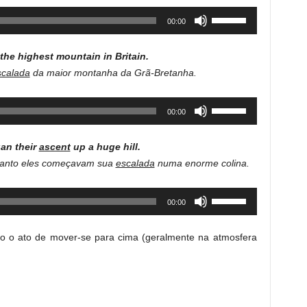
Use
00:00
Up/Down
Arrow
the highest mountain in Britain.
keys
scalada
da maior montanha da Grã-Bretanha.
to
increase
Use
00:00
or
Up/Down
decrease
Arrow
volume.
gan their
ascent
up a huge hill.
keys
quanto eles começavam sua
escalada
numa enorme colina.
to
increase
Use
00:00
or
Up/Down
decrease
Arrow
volume.
ndo o ato de mover-se para cima (geralmente na atmosfera
keys
to
increase
or