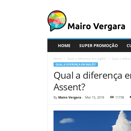
M
a
i
r
o
V
e
HOME
SUPER PROMOÇÃO
C
r
g
Home
Qual a diferença em inglês?
Qual a difere
a
QUAL A DIFERENÇA EM INGLÊS?
r
Qual a diferença e
a
Assent?
By
Mairo Vergara
-
Mar 15, 2018
11738