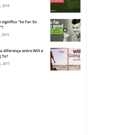
, 2019
 significa “So Far So
”?
, 2015
a diferença entre Will e
 To?
, 2017