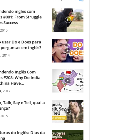
ndendo inglês com
s #001: From Struggle
s Success
 2015
 usar Do e Does para
 perguntas em inglês?
, 2014
ndendo Inglês Com
s #208: Why Do India
hina Have...
, 2017
, Talk, Say e Tell, qual a
ença?
 2015
turas do Inglês: Dias da
na