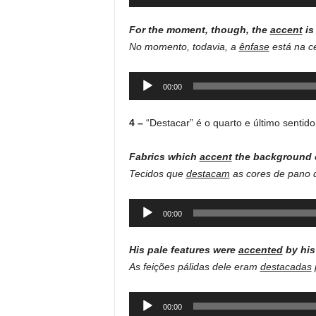
Player
For the moment, though, the
accent
is
No momento, todavia, a
ênfase
está na c
Audio
00:00
Player
4 –
“Destacar” é o quarto e último sentid
Fabrics which
accent
the background c
Tecidos que
destacam
as cores de pano d
Audio
00:00
Player
His pale features were
accented
by his
As feições pálidas dele eram
destacadas
Audio
00:00