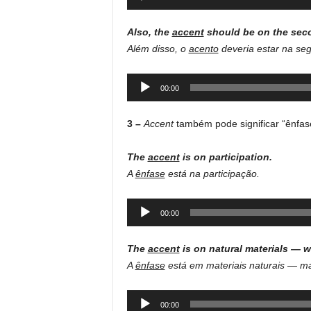
Player
Also, the
accent
should be on the seco
Além disso, o
acento
deveria estar na seg
Audio
00:00
Player
3 –
Accent
também pode significar “ênfas
The
accent
is on participation.
A
ênfase
está na participação.
Audio
00:00
Player
The
accent
is on natural materials — 
A
ênfase
está em materiais naturais — ma
Audio
00:00