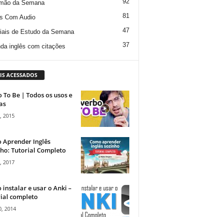
92
mão da Semana
81
s Com Audio
47
iais de Estudo da Semana
37
da inglês com citações
IS ACESSADOS
 To Be | Todos os usos e
as
, 2015
 Aprender Inglês
ho: Tutorial Completo
, 2017
instalar e usar o Anki –
ial completo
, 2014