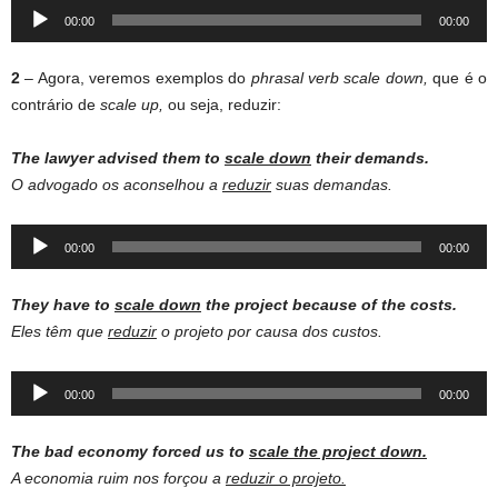
Audio
00:00
00:00
Player
2
– Agora, veremos exemplos do
phrasal verb scale down,
que é o
contrário de
scale up,
ou seja, reduzir:
The lawyer advised them to
scale down
their demands.
O advogado os aconselhou a
reduzir
suas demandas.
Audio
00:00
00:00
Player
They have to
scale down
the project because of the costs.
Eles têm que
reduzir
o projeto por causa dos custos.
Audio
00:00
00:00
Player
The bad economy forced us to
scale the project down.
A economia ruim nos forçou a
reduzir
o projeto.