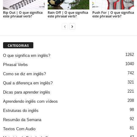
Rip Out | O que significa
Rain Off | O que significa
Push For | O que significa
este phrasal verb?
este phrasal verb?
este phrasal verb?
CATEGORIAS
1262
O que significa em inglês?
1040
Phrasal Verbs
742
Como se diz em inglês?
321
Qual a diferença em inglês?
221
Dicas para aprender inglês
208
Aprendendo inglês com vídeos
98
Estruturas do inglês
92
Resumão da Semana
81
Textos Com Audio