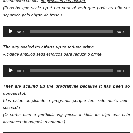
aconteceria se eles
ampliassem
seu design.
(Perceba que scale up é um phrasal verb que pode ou não ser
separado pelo objeto da frase.)
Audio
00:00
00:00
Player
The city
scaled its efforts up
to reduce crime.
A cidade
ampliou
seus esforços
para reduzir o crime.
Audio
00:00
00:00
Player
They
are scaling up
the programme because it has been so
successful.
Eles
estão ampliando
o programa porque tem sido muito bem-
sucedido.
(O verbo com a partícula ing passa a ideia de algo que está
acontecendo naquele momento.)