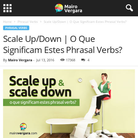
Home
Phrasal Verbs
Scale Up/Down | O Que Significam Estes Phrasal Verbs?
PHRASAL VERBS
Scale Up/Down | O Que
Significam Estes Phrasal Verbs?
By
Mairo Vergara
-
Jul 13, 2016
17368
4