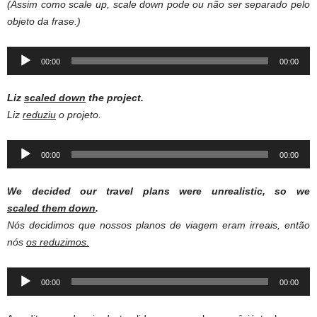
(Assim como scale up, scale down pode ou não ser separado pelo
objeto da frase.)
Audio
00:00
00:00
Player
Liz
scaled down
the project.
Liz
reduziu
o projeto.
Audio
00:00
00:00
Player
We decided our travel plans were unrealistic, so we
scaled them down
.
Nós decidimos que nossos planos de viagem eram irreais, então
nós
os reduzimos.
Audio
00:00
00:00
Player