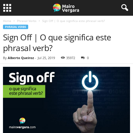
Home
Phrasal Verbs
Sign Off | O que significa este phrasal verb?
PHRASAL VERBS
Sign Off | O que significa este
phrasal verb?
By
Alberto Queiroz
-
Jul 25, 2019
35972
0