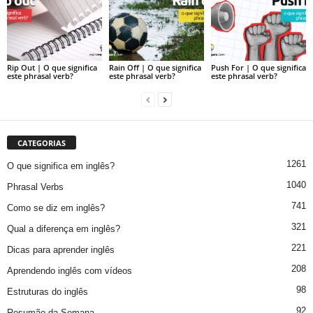
Rip Out | O que significa
Rain Off | O que significa
Push For | O que significa
este phrasal verb?
este phrasal verb?
este phrasal verb?
CATEGORIAS
1261
O que significa em inglês?
1040
Phrasal Verbs
741
Como se diz em inglês?
321
Qual a diferença em inglês?
221
Dicas para aprender inglês
208
Aprendendo inglês com vídeos
98
Estruturas do inglês
92
Resumão da Semana