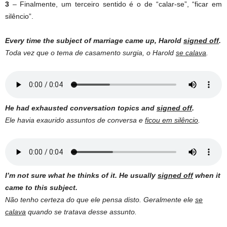
3
– Finalmente, um terceiro sentido é o de “calar-se”, “ficar em
silêncio”.
Every time the subject of marriage came up, Harold
signed off
.
Toda vez que o tema de casamento surgia, o Harold
se calava
.
He had exhausted conversation topics and
signed off
.
Ele havia exaurido assuntos de conversa e
ficou em silêncio
.
I’m not sure what he thinks of it. He usually
signed off
when it
came to this subject.
Não tenho certeza do que ele pensa disto. Geralmente ele
se
calava
quando se tratava desse assunto.