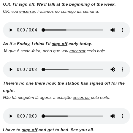
O.K. I’ll
sign off
. We’ll talk at the beginning of the week.
OK, vou
encerrar
. Falamos no começo da semana.
As it’s Friday, I think I’ll
sign off
early today.
Já que é sexta-feira, acho que vou
encerrar
cedo hoje.
There’s no one there now; the station has
signed off
for the
night.
Não há ninguém lá agora; a estação
encerrou
pela noite.
I have to
sign off
and get to bed. See you all.