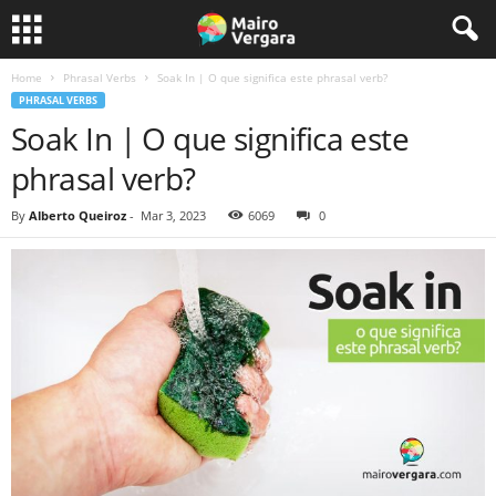
Home
Phrasal Verbs
Soak In | O que significa este phrasal verb?
PHRASAL VERBS
Soak In | O que significa este
phrasal verb?
By
Alberto Queiroz
-
Mar 3, 2023
6069
0