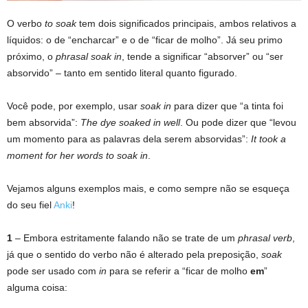
O verbo
to soak
tem dois significados principais, ambos relativos a
líquidos: o de “encharcar” e o de “ficar de molho”. Já seu primo
próximo, o
phrasal soak in
, tende a significar “absorver” ou “ser
absorvido” – tanto em sentido literal quanto figurado.
Você pode, por exemplo, usar
soak in
para dizer que “a tinta foi
bem absorvida”:
The dye soaked in well
. Ou pode dizer que “levou
um momento para as palavras dela serem absorvidas”:
It took a
moment for her words to soak in
.
Vejamos alguns exemplos mais, e como sempre não se esqueça
do seu fiel
Anki
!
1
– Embora estritamente falando não se trate de um
phrasal verb
,
já que o sentido do verbo não é alterado pela preposição,
soak
pode ser usado com
in
para se referir a “ficar de molho
em
”
alguma coisa: