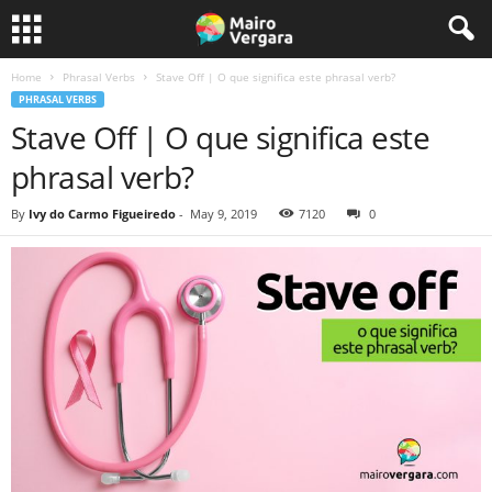
Home
Phrasal Verbs
Stave Off | O que significa este phrasal verb?
PHRASAL VERBS
Stave Off | O que significa este
phrasal verb?
By
Ivy do Carmo Figueiredo
-
May 9, 2019
7120
0