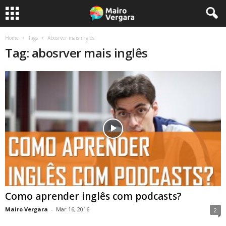
Home
Tags
Abosrver mais inglês
Tag: abosrver mais inglês
Como aprender inglês com podcasts?
Mairo Vergara
-
Mar 16, 2016
2