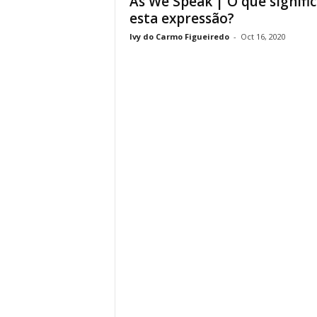
As We Speak | O que signifi
esta expressão?
Ivy do Carmo Figueiredo
-
Oct 16, 2020