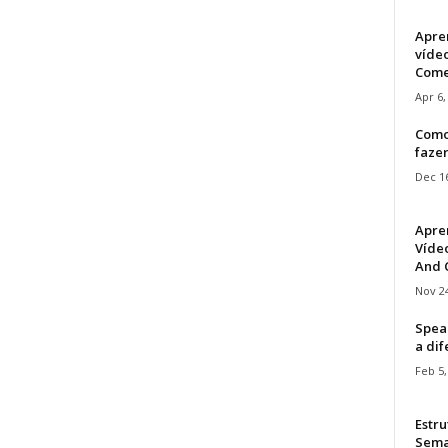
Apre
víde
Come
Apr 6,
Como
faze
Dec 16
Apre
Vídeo
And C
Nov 24
Speak
a di
Feb 5,
Estru
Sem