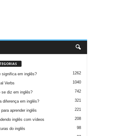
TEGORIAS
1262
 significa em inglês?
1040
al Verbs
742
se diz em inglês?
321
a diferença em inglês?
221
 para aprender inglês
208
dendo inglês com vídeos
98
turas do inglês