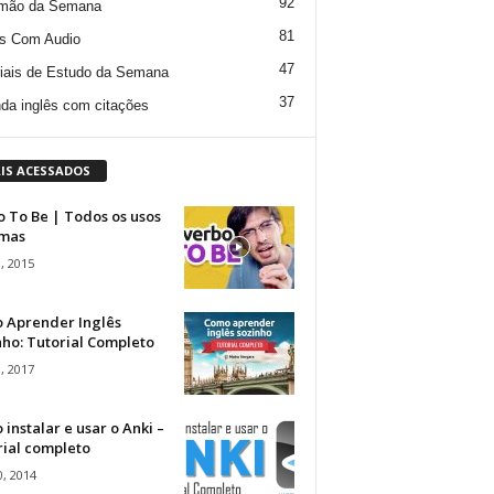
92
mão da Semana
81
s Com Audio
47
iais de Estudo da Semana
37
da inglês com citações
IS ACESSADOS
 To Be | Todos os usos
rmas
, 2015
 Aprender Inglês
ho: Tutorial Completo
, 2017
instalar e usar o Anki –
rial completo
, 2014