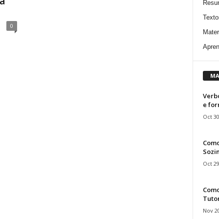
ca
Resu
Texto
0
Mater
Apren
MA
Verbo
e fo
Oct 30
Como
Sozin
Oct 29
Como 
Tuto
Nov 20