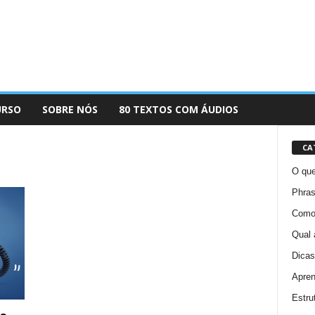
URSO
SOBRE NÓS
80 TEXTOS COM ÁUDIOS
CA
O que
Phras
Como 
Qual 
Dicas
Apren
Estru