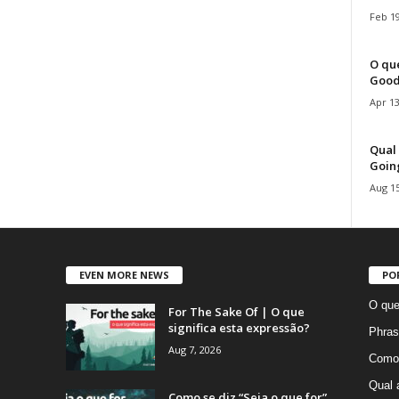
Feb 19
O que
Good
Apr 13
Qual 
Goin
Aug 15
EVEN MORE NEWS
PO
O que
For The Sake Of | O que
significa esta expressão?
Phras
Aug 7, 2026
Como 
Qual 
Como se diz “Seja o que for”