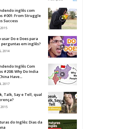
ndendo inglês com
os #001: From Struggle
s Success
 2015
 usar Do e Does para
r perguntas em inglês?
, 2014
ndendo Inglês Com
s #208: Why Do India
hina Have...
, 2017
, Talk, Say e Tell, qual
ferença?
 2015
turas do Inglês: Dias da
ana