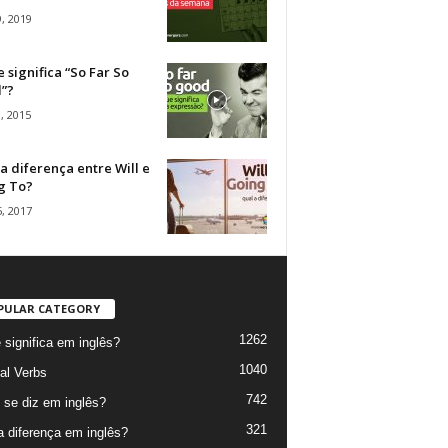
, 2019
 significa “So Far So
”?
, 2015
a diferença entre Will e
g To?
, 2017
PULAR CATEGORY
1262
 significa em inglês?
1040
al Verbs
742
se diz em inglês?
321
a diferença em inglês?